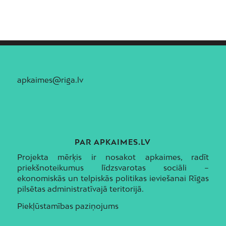
apkaimes@riga.lv
PAR APKAIMES.LV
Projekta mērķis ir nosakot apkaimes, radīt
priekšnoteikumus līdzsvarotas sociāli –
ekonomiskās un telpiskās politikas ieviešanai Rīgas
pilsētas administratīvajā teritorijā.
Piekļūstamības paziņojums