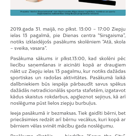
2019.gada 31. maijā, no plkst. 13:00 – 17:00 Ziepju
ielas 13 pagalmā, pie Dienas centra “Sirsgaisma”,
notiks izklaidējošs pasākums skolēniem “Atā, skola
– sveika, vasara”.
Pasākuma sākums ir plkst.13:00, kad skolēni pēc
liecību saņemšanas ir aicināti kopā ar draugiem
nākt uz Ziepju ielas 13 pagalmu, kur notiks dažādas
sportiskas un radošas aktivitātes. Pasākumā laikā
dalībniekiem būs iespēja pārbaudīt savus spēkus
dažādās netradicionālās sporta stafetēm, izgatavot
kādus skaistus rokdarbus, apgleznot sejiņus, kā arī
noslēguma pūst lielos ziepju burbuļus.
Ieeja pasākumā ir bezmaksas. Tiek gaidīti bērni, bet
priecāsimies redzēt arī bērnu vecākus, kuri kopā ar
bērniem vēlas svinēt mācību gada noslēgumu.