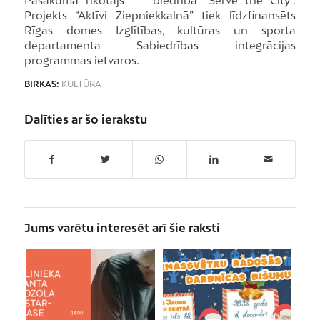
Pasākuma rīkotājs – biedrība “Serve the City”.
Projekts “Aktīvi Ziepniekkalnā” tiek līdzfinansēts
Rīgas domes Izglītības, kultūras un sporta
departamenta Sabiedrības integrācijas
programmas ietvaros.
BIRKAS:
KULTŪRA
Dalīties ar šo ierakstu
Jums varētu interesēt arī šie raksti