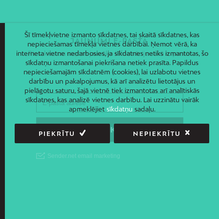
Šī tīmekļvietne izmanto sīkdatnes, tai skaitā sīkdatnes, kas
JAUNUMI E-PASTĀ
nepieciešamas tīmekļa vietnes darbībai. Ņemot vērā, ka
interneta vietne nedarbosies, ja sīkdatnes netiks izmantotas, šo
Piesakies un saņem jaunāko informāciju savā e-pastā!
sīkdatņu izmantošanai piekrišana netiek prasīta. Papildus
nepieciešamajām sīkdatnēm (cookies), lai uzlabotu vietnes
darbību un pakalpojumus, kā arī analizētu lietotājus un
pielāgotu saturu, šajā vietnē tiek izmantotas arī analītiskās
sīkdatnes, kas analizē vietnes darbību. Lai uzzinātu vairāk
apmeklējiet
sīkdatņu
sadaļu.
PIEKRĪTU
NEPIEKRĪTU