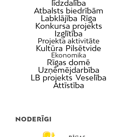
līdzdalība
Atbalsts biedrībām
Labklājība
Rīga
Konkursa projekts
Izglītība
Projekta aktivitāte
Kultūra
Pilsētvide
Ekonomika
Rīgas domē
Uzņēmējdarbība
LB projekts
Veselība
Attīstība
NODERĪGI