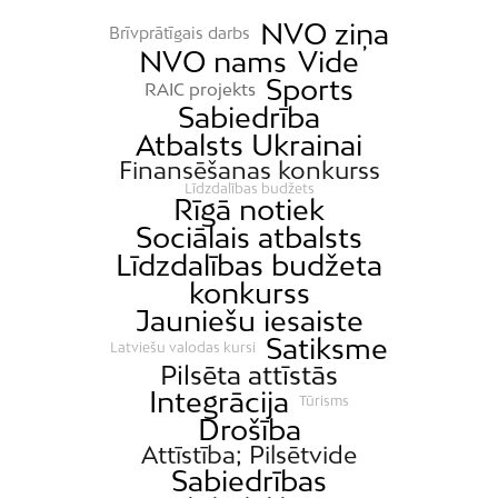
NVO ziņa
Brīvprātīgais darbs
NVO nams
Vide
Sports
RAIC projekts
Sabiedrība
Atbalsts Ukrainai
Finansēšanas konkurss
Līdzdalības budžets
Rīgā notiek
Sociālais atbalsts
Līdzdalības budžeta
konkurss
Jauniešu iesaiste
Satiksme
Latviešu valodas kursi
Pilsēta attīstās
Integrācija
Tūrisms
Drošība
Attīstība; Pilsētvide
Sabiedrības