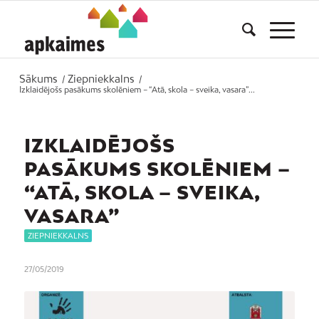
Sākums
Ziepniekkalns
/
/
Izklaidējošs pasākums skolēniem – “Atā, skola – sveika, vasara”...
IZKLAIDĒJOŠS
PASĀKUMS SKOLĒNIEM –
“ATĀ, SKOLA – SVEIKA,
VASARA”
ZIEPNIEKKALNS
27/05/2019