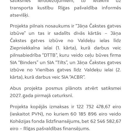
satiksmes ierobežojumiem, to ietekmi uz
transporta kustību Rīgas pašvaldība informēs
atsevišķi.
Projekta pilnais nosaukums ir “Jāņa Čakstes gatves
izbūve” un tas ir sadalīts divās kārtās – Jāņa
Čakstes gatves izbūve no Valdeķu ielas līdz
Ziepniekkalna ielai (1. kārta), kurā darbus veic
pilnsabiedrība “DTTB”, kuru veido ceļu būves firma
SIA “Binders” un SIA “Tilts”, un Jāņa Čakstes gatves
izbūve no Vienības gatves līdz Valdeķu ielai (2.
kārta), kurā darbus veic SIA “ACBR”.
Abus projekta posmus plānots atvērt satiksmei
2027. gada pirmajā ceturksnī.
Projekta kopējās izmaksas ir 122 732 478,67 eiro
(ieskaitot PVN), no kuriem 60 185 896 eiro veido
Kohēzijas fonda līdzfinansējums, bet 62 546 582,67
eiro – Rīgas pašvaldības finansējums.