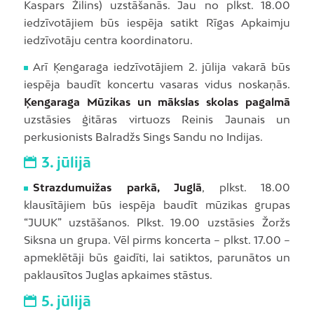
Kaspars Žilins) uzstāšanās. Jau no plkst. 18.00
iedzīvotājiem būs iespēja satikt Rīgas Apkaimju
iedzīvotāju centra koordinatoru.
Arī Ķengaraga iedzīvotājiem 2. jūlija vakarā būs
iespēja baudīt koncertu vasaras vidus noskaņās.
Ķengaraga Mūzikas un mākslas skolas pagalmā
uzstāsies ģitāras virtuozs Reinis Jaunais un
perkusionists Balradžs Sings Sandu no Indijas.
3. jūlijā
Strazdumuižas parkā, Juglā
, plkst. 18.00
klausītājiem būs iespēja baudīt mūzikas grupas
“JUUK” uzstāšanos. Plkst. 19.00 uzstāsies Žoržs
Siksna un grupa. Vēl pirms koncerta – plkst. 17.00 –
apmeklētāji būs gaidīti, lai satiktos, parunātos un
paklausītos Juglas apkaimes stāstus.
5. jūlijā