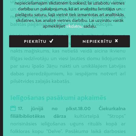
un nosvīdušu muguru pie ugunskura, vēsu miglu
nepieciešamajām sīkdatnēm (cookies), lai uzlabotu vietnes
un rasas pilienu pildītu gaisu, līdz ar
darbību un pakalpojumus, kā arī analizētu lietotājus un
pielāgotu saturu, šajā vietnē tiek izmantotas arī analītiskās
noslēpumainiem mītiem piepildītu atmosfēru, kas
sīkdatnes, kas analizē vietnes darbību. Lai uzzinātu vairāk
balstās pagāniskajā dabas izziņā un tradīcijās.
apmeklējiet
sīkdatņu
sadaļu.
Veidojot simbiozi starp Rūtas Jumītes dizainu un
PIEKRĪTU
NEPIEKRĪTU
Lotes Vilmas Vītiņas dzejas rindām, ir notverts Jāņu
nakts maģiskums, kas netiešā veidā aicina ikvienu
Rīgas iedzīvotāju un viesi ļauties domu lidojumam
par savu īpašo Jāņu nakti un unikālajiem Latvijas
dabas pieredzējumiem, ko iespējams notvert arī
pilsētvides zaļajās kabatās.
Ielīgošanas pasākumi apkaimēs
17. jūnijā no plkst.18.00 Čiekurkalna
filiālbibliotēkas dārza
kultūrtelpā “Strops”
norisināsies ielīgošanas uguns rituāls kopā ar
folkloras kopu “Delve”. Pasākuma laikā darbosies