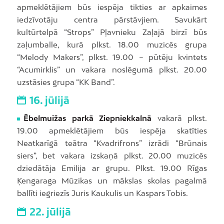
apmeklētājiem būs iespēja tikties ar apkaimes
iedzīvotāju centra pārstāvjiem. Savukārt
kultūrtelpā “Strops” Pļavnieku Zaļajā birzī būs
zaļumballe, kurā plkst. 18.00 muzicēs grupa
“Melody Makers”, plkst. 19.00 – pūtēju kvintets
“Acumirklis” un vakara noslēgumā plkst. 20.00
uzstāsies grupa “KK Band”.
16. jūlijā
Ēbelmuižas parkā Ziepniekkalnā
vakarā plkst.
19.00 apmeklētājiem būs iespēja skatīties
Neatkarīgā teātra “Kvadrifrons” izrādi “Brūnais
siers”, bet vakara izskaņā plkst. 20.00 muzicēs
dziedātāja Emilija ar grupu. Plkst. 19.00 Rīgas
Ķengaraga Mūzikas un mākslas skolas pagalmā
ballīti iegriezīs Juris Kaukulis un Kaspars Tobis.
22. jūlijā