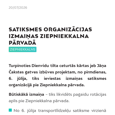
20/07/2026
SATIKSMES ORGANIZĀCIJAS
IZMAIŅAS ZIEPNIEKKALNA
PĀRVADĀ
ZIEPNIEKKALNS
Turpinoties Dienvidu tilta ceturtās kārtas jeb Jāņa
Čakstes gatves izbūves projektam, no pirmdienas,
6. jūlija, tiks ieviestas izmaiņas satiksmes
organizācijā pie Ziepniekkalna pārvada.
Būtiskākā izmaiņa
– tiks likvidēts pagaidu rotācijas
aplis pie Ziepniekkalna pārvada.
No 6. jūlija transportlīdzekļu satiksme virzienā