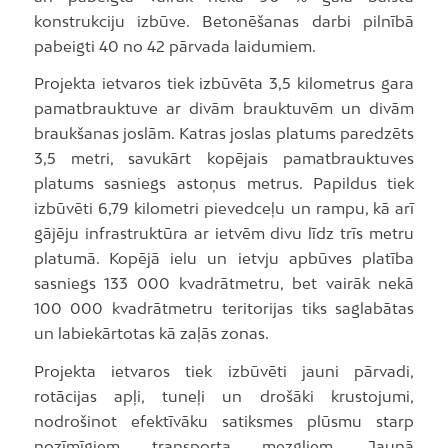
konstrukciju izbūve. Betonēšanas darbi pilnībā
pabeigti 40 no 42 pārvada laidumiem.
Projekta ietvaros tiek izbūvēta 3,5 kilometrus gara
pamatbrauktuve ar divām brauktuvēm un divām
braukšanas joslām. Katras joslas platums paredzēts
3,5 metri, savukārt kopējais pamatbrauktuves
platums sasniegs astoņus metrus. Papildus tiek
izbūvēti 6,79 kilometri pievedceļu un rampu, kā arī
gājēju infrastruktūra ar ietvēm divu līdz trīs metru
platumā. Kopējā ielu un ietvju apbūves platība
sasniegs 133 000 kvadrātmetru, bet vairāk nekā
100 000 kvadrātmetru teritorijas tiks saglabātas
un labiekārtotas kā zaļās zonas.
Projekta ietvaros tiek izbūvēti jauni pārvadi,
rotācijas apļi, tuneļi un drošāki krustojumi,
nodrošinot efektīvāku satiksmes plūsmu starp
nozīmīgiem transporta mezgliem. Jaunā