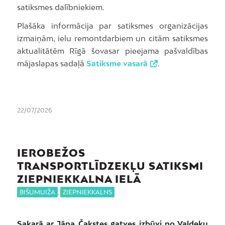
satiksmes dalībniekiem.
Plašāka informācija par satiksmes organizācijas
izmaiņām, ielu remontdarbiem un citām satiksmes
aktualitātēm Rīgā šovasar pieejama pašvaldības
mājaslapas sadaļā
Satiksme vasarā
.
22/07/2026
IEROBEŽOS
TRANSPORTLĪDZEKĻU SATIKSMI
ZIEPNIEKKALNA IELĀ
BIŠUMUIŽA
,
ZIEPNIEKKALNS
Sakarā ar Jāņa Čakstes gatves izbūvi no Valdeķu