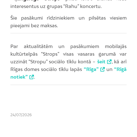
interesentus uz grupas “Rahu” koncertu.
Šie pasākumi rīdziniekiem un pilsētas viesiem
pieejami bez maksas.
Par aktualitātēm un pasākumiem mobilajās
kultūrtelpās “Strops” visas vasaras garumā var
uzzināt “Stropu” sociālo tīklu kontā –
šeit
, kā arī
Rīgas domes sociālo tīklu lapās
“Rīga”
un
“Rīgā
notiek”
.
24/07/2026