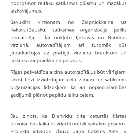
nodrošinot raitāku satiksmes plūsmu un mazākus
aizkavējumus.
Savukārt virzienam no Ziepniekkalna uz
Ķekavu/Bausku, satiksmes organizācija paliks
nemainīga – lai nokļūtu Ķekavas un Bauskas
virzienā, autovadītājiem arī turpmāk būs
jāpārkārtojas uz pretējā virziena brauktuvi un
jāšķērso Ziepniekkalna pārvads.
Rīgas pašvaldība aicina autovadītājus būt vērīgiem,
sekot līdzi izvietotajām ceļa zīmēm un satiksmes
organizācijas līdzekļiem, kā arī nepieciešamības
gadījumā plānot papildu laiku ceļam.
Jau ziņots, ka Dienvidu tilta ceturtās kārtas
būvniecības laikā būvdarbi notiek vairākos posmos.
Projekta ietvaros izbūvē Jāņa Čakstes gatvi, 4