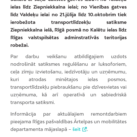
ielas līdz Ziepniekkalna ielai; no Vienības gatves
līdz Valdeķu ielai no 21.jūlija līdz 10.oktobrim tiek
ierobežota transportlīdzekļu satiksme
Ziepniekkalna ielā, Rīgā posmā no Kalētu ielas līdz
Rīgas valstspilsētas adminstratīvās teritorijas
robežai.
Par darbu veikšanu atbildīgajiem uzdots
nodrošināt satiksmes regulēšanu ar luksoforiem,
ceļa zīmju izvietošanu, iedzīvotāju un uzņēmumu,
kuri atrodas minētajos ielas posmos,
transportlīdzekļu piebraukšanu pie dzīvesvietas vai
uzņēmuma, kā arī operatīvā un sabiedriskā
transporta satiksmi.
Informācija par aktuālajiem remontdarbiem
pieejama Rīgas pašvaldības Ārtelpas un mobilitātes
departamenta mājaslapā –
šeit
.