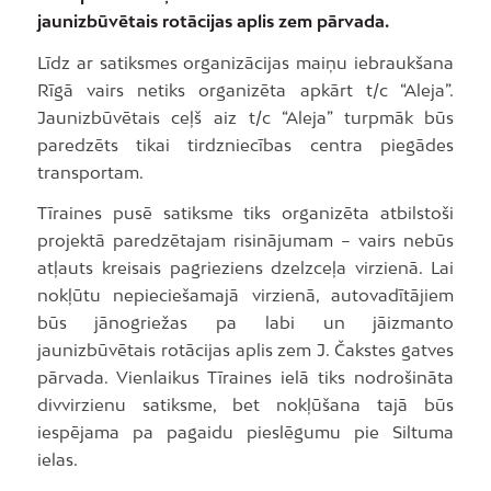
jaunizbūvētais rotācijas aplis zem pārvada.
Līdz ar satiksmes organizācijas maiņu iebraukšana
Rīgā vairs netiks organizēta apkārt t/c “Aleja”.
Jaunizbūvētais ceļš aiz t/c “Aleja” turpmāk būs
paredzēts tikai tirdzniecības centra piegādes
transportam.
Tīraines pusē satiksme tiks organizēta atbilstoši
projektā paredzētajam risinājumam – vairs nebūs
atļauts kreisais pagrieziens dzelzceļa virzienā. Lai
nokļūtu nepieciešamajā virzienā, autovadītājiem
būs jānogriežas pa labi un jāizmanto
jaunizbūvētais rotācijas aplis zem J. Čakstes gatves
pārvada. Vienlaikus Tīraines ielā tiks nodrošināta
divvirzienu satiksme, bet nokļūšana tajā būs
iespējama pa pagaidu pieslēgumu pie Siltuma
ielas.