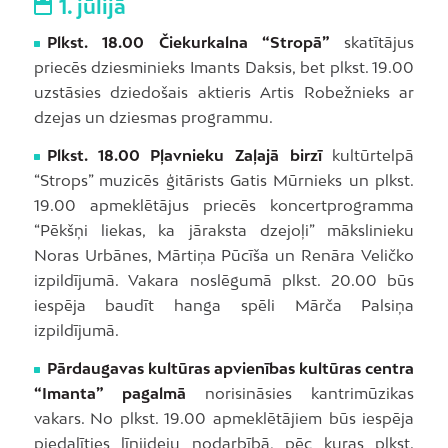
1. jūlijā
Plkst. 18.00 Čiekurkalna “Stropā”
skatītājus
priecēs dziesminieks Imants Daksis, bet plkst. 19.00
uzstāsies dziedošais aktieris Artis Robežnieks ar
dzejas un dziesmas programmu.
Plkst. 18.00 Pļavnieku Zaļajā birzī
kultūrtelpā
“Strops” muzicēs ģitārists Gatis Mūrnieks un plkst.
19.00 apmeklētājus priecēs koncertprogramma
“Pēkšņi liekas, ka jāraksta dzejoļi” mākslinieku
Noras Urbānes, Mārtiņa Pūcīša un Renāra Veličko
izpildījumā. Vakara noslēgumā plkst. 20.00 būs
iespēja baudīt hanga spēli Mārča Palsiņa
izpildījumā.
Pārdaugavas kultūras apvienības kultūras centra
“Imanta” pagalmā
norisināsies kantrimūzikas
vakars. No plkst. 19.00 apmeklētājiem būs iespēja
piedalīties līnijdeju nodarbībā, pēc kuras plkst.