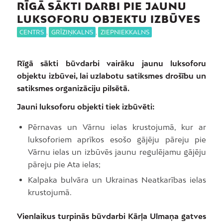
RĪGĀ SĀKTI DARBI PIE JAUNU
LUKSOFORU OBJEKTU IZBŪVES
CENTRS
,
GRĪZIŅKALNS
,
ZIEPNIEKKALNS
Rīgā sākti būvdarbi vairāku jaunu luksoforu
objektu izbūvei, lai uzlabotu satiksmes drošību un
satiksmes organizāciju pilsētā.
Jauni luksoforu objekti tiek izbūvēti:
Pērnavas un Vārnu ielas krustojumā, kur ar
luksoforiem aprīkos esošo gājēju pāreju pie
Vārnu ielas un izbūvēs jaunu regulējamu gājēju
pāreju pie Ata ielas;
Kalpaka bulvāra un Ukrainas Neatkarības ielas
krustojumā.
Vienlaikus turpinās būvdarbi Kārļa Ulmaņa gatves