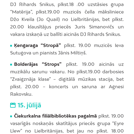
DJ Rihards Snikus, plkst.18 .00 uzstāsies grupa
“Matērija”, plkst.19.00 muzicēs čella māksliniece
Džo Kveila (Jo Quail) no Lielbritānijas, bet plkst.
20.00 klausītājus priecēs Juris Simanovičs un
vakara izskaņā uz ballīti aicinās DJ Rihards Snikus.
Ķengaraga “Stropā”
plkst. 19.00 muzicēs Ieva
Sutugova un pianists Jānis Miltiņš.
Bolderājas “Strops”
plkst. 19.00 aicinās uz
muzikālu sarunu vakaru. No plkst.19.00 darbosies
“Zvaigznāja klase” – digitālā mūzikas stacija, bet
plkst. 20.00 – koncerts un saruna ar Agnesi
Rakovsku.
15. jūlijā
Čiekurkalna filiālbibliotēkas pagalmā
plkst. 19.00
vasarīgās noskaņās skatītājus priecēs grupa “Eyre
Llew” no Lielbritānijas, bet jau no plkst. 18.00