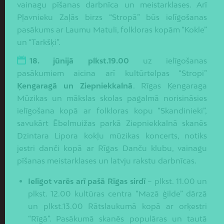
vainagu pīšanas darbnīca un meistarklases. Arī
Pļavnieku Zaļās birzs “Stropā” būs ielīgošanas
pasākums ar Laumu Matuli, folkloras kopām “Kokle”
un “Tarkšķi”.
18. jūnijā plkst.19.00
uz ielīgošanas
pasākumiem aicina arī kultūrtelpas “Stropi”
Ķengaragā un Ziepniekkalnā
. Rīgas Ķengaraga
Mūzikas un mākslas skolas pagalmā norisināsies
ielīgošana kopā ar folkloras kopu “Skandinieki”,
savukārt Ēbelmuižas parkā Ziepniekkalnā skanēs
Dzintara Lipora kokļu mūzikas koncerts, notiks
jestri danči kopā ar Rīgas Danču klubu, vainagu
pīšanas meistarklases un latvju rakstu darbnīcas.
Ielīgot varēs arī pašā Rīgas sirdī
– plkst. 11.00 un
plkst. 12.00 kultūras centra “Mazā ģilde” dārzā
un plkst.13.00 Rātslaukumā kopā ar orķestri
“Rīgā”. Pasākumā skanēs populāras un tautā