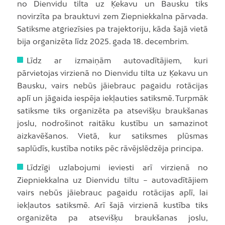
no Dienvidu tilta uz Ķekavu un Bausku tiks
novirzīta pa brauktuvi zem Ziepniekkalna pārvada.
Satiksme atgriezīsies pa trajektoriju, kāda šajā vietā
bija organizēta līdz 2025. gada 18. decembrim.
Līdz ar izmaiņām autovadītājiem, kuri
pārvietojas virzienā no Dienvidu tilta uz Ķekavu un
Bausku, vairs nebūs jāiebrauc pagaidu rotācijas
aplī un jāgaida iespēja iekļauties satiksmē. Turpmāk
satiksme tiks organizēta pa atsevišķu braukšanas
joslu, nodrošinot raitāku kustību un samazinot
aizkavēšanos. Vietā, kur satiksmes plūsmas
saplūdīs, kustība notiks pēc rāvējslēdzēja principa.
Līdzīgi uzlabojumi ieviesti arī virzienā no
Ziepniekkalna uz Dienvidu tiltu – autovadītājiem
vairs nebūs jāiebrauc pagaidu rotācijas aplī, lai
iekļautos satiksmē. Arī šajā virzienā kustība tiks
organizēta pa atsevišķu braukšanas joslu,