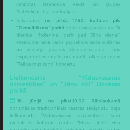
iemīļotas Raimonda Paula un grupas
“Labvēlīgais tips” melodijas.
Vakarpusē,
no plkst. 17.30, kultūras pils
“Ziemeļblāzma” parkā
norisināsies pasākums “Šī
dieniņa, rītdieniņa, parīt pati Jāņa diena!”
Pasākuma laikā varēs piedalīties siera siešanas
un vainagu pīšanas demonstrējumos, būs
iespēja doties rotaļās un baudīt folkloras kopas
“Teikas muzikanti” koncertu.
Lielkoncerts “Vidusvasaras
dzīvestības” un “Jāņu riti” Uzvaras
parkā
18. jūnijā no plkst.19.00 Rātslaukumā
norisināsies tradicionālais vasaras saulgriežu deju
lielkoncerts “Vidusvasaras dzīvestības”, kurā
piedalīsies kultūras centra “Mazā ģilde” visu
paaudžu deju kolektīvi, izdejojot latviešu tautas