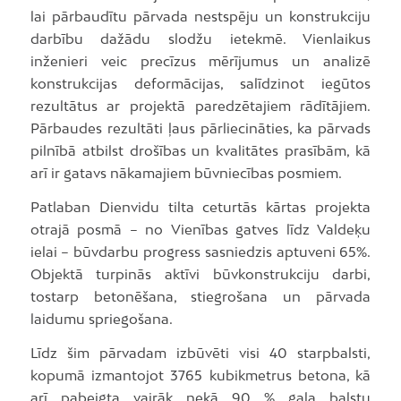
lai pārbaudītu pārvada nestspēju un konstrukciju
darbību dažādu slodžu ietekmē. Vienlaikus
inženieri veic precīzus mērījumus un analizē
konstrukcijas deformācijas, salīdzinot iegūtos
rezultātus ar projektā paredzētajiem rādītājiem.
Pārbaudes rezultāti ļaus pārliecināties, ka pārvads
pilnībā atbilst drošības un kvalitātes prasībām, kā
arī ir gatavs nākamajiem būvniecības posmiem.
Patlaban Dienvidu tilta ceturtās kārtas projekta
otrajā posmā – no Vienības gatves līdz Valdeķu
ielai – būvdarbu progress sasniedzis aptuveni 65%.
Objektā turpinās aktīvi būvkonstrukciju darbi,
tostarp betonēšana, stiegrošana un pārvada
laidumu spriegošana.
Līdz šim pārvadam izbūvēti visi 40 starpbalsti,
kopumā izmantojot 3765 kubikmetrus betona, kā
arī pabeigta vairāk nekā 90 % gala balstu