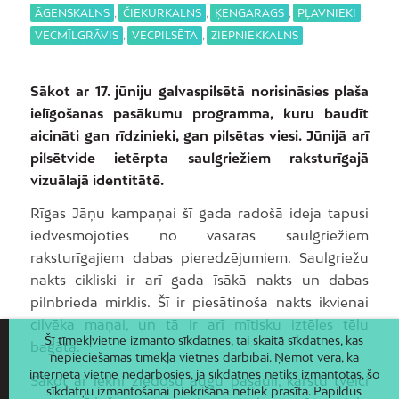
ĀGENSKALNS
,
ČIEKURKALNS
,
ĶENGARAGS
,
PĻAVNIEKI
,
VECMĪLGRĀVIS
,
VECPILSĒTA
,
ZIEPNIEKKALNS
Sākot ar 17. jūniju galvaspilsētā norisināsies plaša
ielīgošanas pasākumu programma, kuru baudīt
aicināti gan rīdzinieki, gan pilsētas viesi. Jūnijā arī
pilsētvide ietērpta saulgriežiem raksturīgajā
vizuālajā identitātē.
Rīgas Jāņu kampaņai šī gada radošā ideja tapusi
iedvesmojoties no vasaras saulgriežiem
raksturīgajiem dabas pieredzējumiem. Saulgriežu
nakts cikliski ir arī gada īsākā nakts un dabas
pilnbrieda mirklis. Šī ir piesātinoša nakts ikvienai
cilvēka maņai, un tā ir arī mītisku iztēles tēlu
Šī tīmekļvietne izmanto sīkdatnes, tai skaitā sīkdatnes, kas
bagāta.
nepieciešamas tīmekļa vietnes darbībai. Ņemot vērā, ka
interneta vietne nedarbosies, ja sīkdatnes netiks izmantotas, šo
Sākot ar lekni ziedošu augu pasauli, karstu tveici
sīkdatņu izmantošanai piekrišana netiek prasīta. Papildus