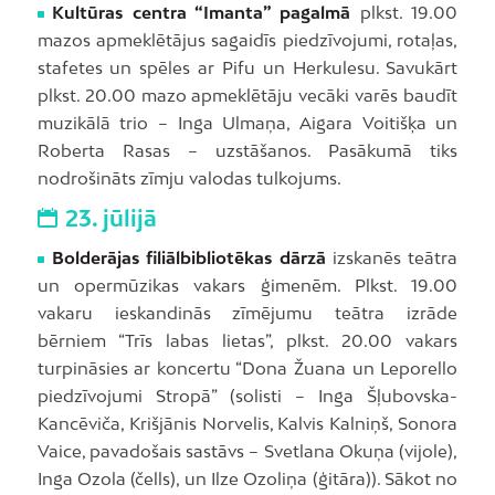
Kultūras centra “Imanta” pagalmā
plkst. 19.00
mazos apmeklētājus sagaidīs piedzīvojumi, rotaļas,
stafetes un spēles ar Pifu un Herkulesu. Savukārt
plkst. 20.00 mazo apmeklētāju vecāki varēs baudīt
muzikālā trio – Inga Ulmaņa, Aigara Voitišķa un
Roberta Rasas – uzstāšanos. Pasākumā tiks
nodrošināts zīmju valodas tulkojums.
23. jūlijā
Bolderājas filiālbibliotēkas dārzā
izskanēs teātra
un opermūzikas vakars ģimenēm. Plkst. 19.00
vakaru ieskandinās zīmējumu teātra izrāde
bērniem “Trīs labas lietas”, plkst. 20.00 vakars
turpināsies ar koncertu “Dona Žuana un Leporello
piedzīvojumi Stropā” (solisti – Inga Šļubovska-
Kancēviča, Krišjānis Norvelis, Kalvis Kalniņš, Sonora
Vaice, pavadošais sastāvs – Svetlana Okuņa (vijole),
Inga Ozola (čells), un Ilze Ozoliņa (ģitāra)). Sākot no