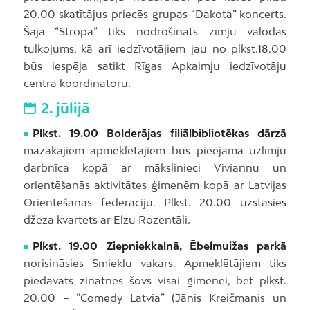
20.00 skatītājus priecēs grupas “Dakota” koncerts.
Šajā “Stropā” tiks nodrošināts zīmju valodas
tulkojums, kā arī iedzīvotājiem jau no plkst.18.00
būs iespēja satikt Rīgas Apkaimju iedzīvotāju
centra koordinatoru.
2. jūlijā
Plkst. 19.00 Bolderājas filiālbibliotēkas dārzā
mazākajiem apmeklētājiem būs pieejama uzlīmju
darbnīca kopā ar mākslinieci Viviannu un
orientēšanās aktivitātes ģimenēm kopā ar Latvijas
Orientēšanās federāciju. Plkst. 20.00 uzstāsies
džeza kvartets ar Elzu Rozentāli.
Plkst. 19.00 Ziepniekkalnā, Ēbelmuižas parkā
norisināsies Smieklu vakars. Apmeklētājiem tiks
piedāvāts zinātnes šovs visai ģimenei, bet plkst.
20.00 – “Comedy Latvia” (Jānis Kreičmanis un