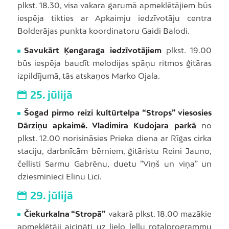
plkst. 18.30, visa vakara garumā apmeklētājiem būs
iespēja tikties ar Apkaimju iedzīvotāju centra
Bolderājas punkta koordinatoru Gaidi Balodi.
Savukārt Ķengaraga iedzīvotājiem
plkst. 19.00
būs iespēja baudīt melodijas spāņu ritmos ģitāras
izpildījumā, tās atskaņos Marko Ojala.
25. jūlijā
Šogad pirmo reizi kultūrtelpa “Strops” viesosies
Dārziņu apkaimē. Vladimira Kudojara parkā
no
plkst. 12.00 norisināsies Prieka diena ar Rīgas cirka
staciju, darbnīcām bērniem, ģitāristu Reini Jauno,
čellisti Sarmu Gabrēnu, duetu “Viņš un viņa” un
dziesminieci Elīnu Līci.
29. jūlijā
Čiekurkalna “Stropā”
vakarā plkst. 18.00 mazākie
apmeklētāji aicināti uz lielo leļļu rotaļprogrammu