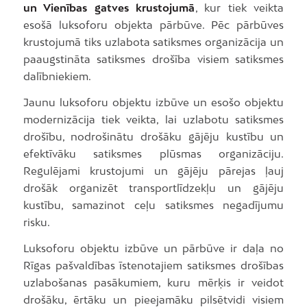
un Vienības gatves krustojumā
, kur tiek veikta
esošā luksoforu objekta pārbūve. Pēc pārbūves
krustojumā tiks uzlabota satiksmes organizācija un
paaugstināta satiksmes drošība visiem satiksmes
dalībniekiem.
Jaunu luksoforu objektu izbūve un esošo objektu
modernizācija tiek veikta, lai uzlabotu satiksmes
drošību, nodrošinātu drošāku gājēju kustību un
efektīvāku satiksmes plūsmas organizāciju.
Regulējami krustojumi un gājēju pārejas ļauj
drošāk organizēt transportlīdzekļu un gājēju
kustību, samazinot ceļu satiksmes negadījumu
risku.
Luksoforu objektu izbūve un pārbūve ir daļa no
Rīgas pašvaldības īstenotajiem satiksmes drošības
uzlabošanas pasākumiem, kuru mērķis ir veidot
drošāku, ērtāku un pieejamāku pilsētvidi visiem