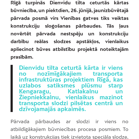
Rīgā turpinās Dienvidu tilta ceturtās kārtas
būvniecība, un piektdien, 26. jūnijā, jaunizbūvētajā
pārvada posmā virs Vienības gatves tiks veiktas
konstrukciju slogošanas pārbaudes. Tās ļaus
novērtēt pārvada nestspēju un konstrukciju
darbību reālas slodzes apstākļos, vienlaikus
apliecinot būves atbilstību projektā noteiktajām
prasībām.
Dienvidu tilta ceturtā kārta ir viens
no nozīmīgākajiem transporta
infrastruktūras projektiem Rīgā, kas
uzlabos satiksmes plūsmu starp
Ķengaragu, Katlakalnu un
Ziepniekkalnu, vienlaikus mazinot
transporta slodzi pilsētas centrā un
dzīvojamajās apkaimēs.
Pārvada pārbaudes ar slodzi ir viens no
atbildīgākajiem būvniecības procesa posmiem. To
laikā uz konstrukcijas tiek izvietota speciāla slodze,