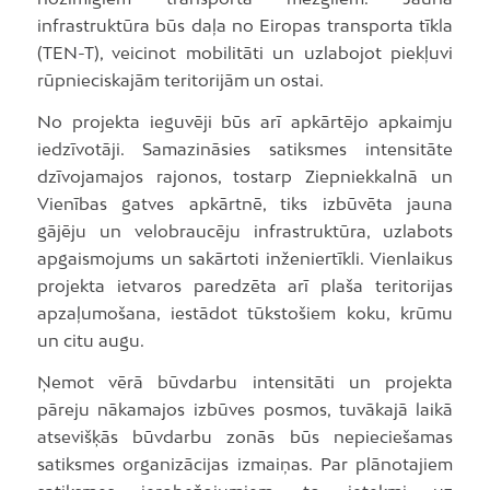
infrastruktūra būs daļa no Eiropas transporta tīkla
(TEN-T), veicinot mobilitāti un uzlabojot piekļuvi
rūpnieciskajām teritorijām un ostai.
No projekta ieguvēji būs arī apkārtējo apkaimju
iedzīvotāji. Samazināsies satiksmes intensitāte
dzīvojamajos rajonos, tostarp Ziepniekkalnā un
Vienības gatves apkārtnē, tiks izbūvēta jauna
gājēju un velobraucēju infrastruktūra, uzlabots
apgaismojums un sakārtoti inženiertīkli. Vienlaikus
projekta ietvaros paredzēta arī plaša teritorijas
apzaļumošana, iestādot tūkstošiem koku, krūmu
un citu augu.
Ņemot vērā būvdarbu intensitāti un projekta
pāreju nākamajos izbūves posmos, tuvākajā laikā
atsevišķās būvdarbu zonās būs nepieciešamas
satiksmes organizācijas izmaiņas. Par plānotajiem