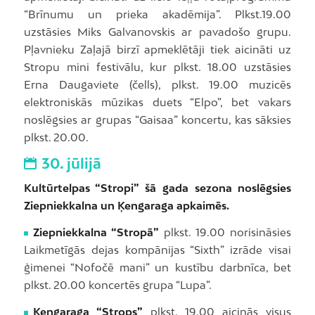
“Brīnumu un prieka akadēmija”. Plkst.19.00
uzstāsies Miks Galvanovskis ar pavadošo grupu.
Pļavnieku Zaļajā birzī apmeklētāji tiek aicināti uz
Stropu mini festivālu, kur plkst. 18.00 uzstāsies
Erna Daugaviete (čells), plkst. 19.00 muzicēs
elektroniskās mūzikas duets “Elpo”, bet vakars
noslēgsies ar grupas “Gaisaa” koncertu, kas sāksies
plkst. 20.00.
30. jūlijā
Kultūrtelpas “Stropi” šā gada sezona noslēgsies
Ziepniekkalna un Ķengaraga apkaimēs.
Ziepniekkalna “Stropā”
plkst. 19.00 norisināsies
Laikmetīgās dejas kompānijas “Sixth” izrāde visai
ģimenei “Nofočē mani” un kustību darbnīca, bet
plkst. 20.00 koncertēs grupa “Lupa”.
Ķengaraga “Strops”
plkst. 19.00 aicinās visus