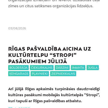
zīmes un citus satiksmes organizācijas līdzekļus.
03/08/2026
RĪGAS PAŠVALDĪBA AICINA UZ
KULTŪRTELPU “STROPI”
PASĀKUMIEM JŪLIJĀ
BOLDERĀJA
,
ČIEKURKALNS
,
DĀRZIŅI
,
IMANTA
,
JUGLA
,
ĶENGARAGS
,
PĻAVNIEKI
,
ZIEPNIEKKALNS
Arī jūlijā Rīgas apkaimēs turpināsies daudzveidīgi
kultūras pasākumi mobilajās kultūrtelpās “Stropi”,
kuri tapuši ar Rīgas pašvaldības atbalstu.