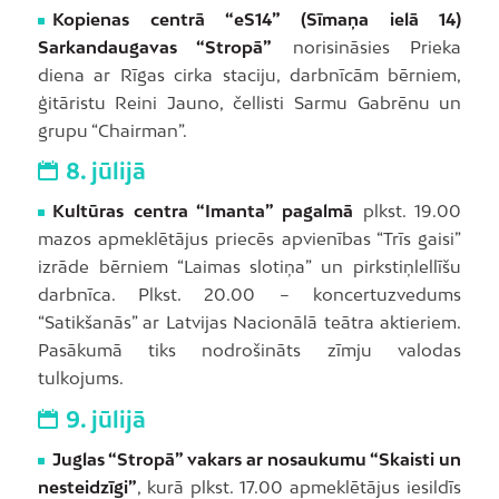
Kopienas centrā “eS14” (Sīmaņa ielā 14)
Sarkandaugavas “Stropā”
norisināsies Prieka
diena ar Rīgas cirka staciju, darbnīcām bērniem,
ģitāristu Reini Jauno, čellisti Sarmu Gabrēnu un
grupu “Chairman”.
8. jūlijā
Kultūras centra “Imanta” pagalmā
plkst. 19.00
mazos apmeklētājus priecēs apvienības “Trīs gaisi”
izrāde bērniem “Laimas slotiņa” un pirkstiņlellīšu
darbnīca. Plkst. 20.00 – koncertuzvedums
“Satikšanās” ar Latvijas Nacionālā teātra aktieriem.
Pasākumā tiks nodrošināts zīmju valodas
tulkojums.
9. jūlijā
Juglas “Stropā” vakars ar nosaukumu “Skaisti un
nesteidzīgi”
, kurā plkst. 17.00 apmeklētājus iesildīs