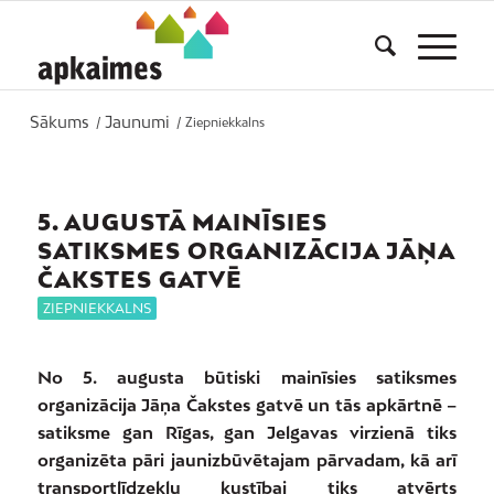
Sākums
Jaunumi
/
/
Ziepniekkalns
5. AUGUSTĀ MAINĪSIES
SATIKSMES ORGANIZĀCIJA JĀŅA
ČAKSTES GATVĒ
ZIEPNIEKKALNS
No 5. augusta būtiski mainīsies satiksmes
organizācija Jāņa Čakstes gatvē un tās apkārtnē –
satiksme gan Rīgas, gan Jelgavas virzienā tiks
organizēta pāri jaunizbūvētajam pārvadam, kā arī
transportlīdzekļu kustībai tiks atvērts