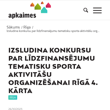
Sākums
Rīga
/
/
Izsludina konkursu par līdzfinansējumu tematisku sporta aktivitāšu org...
IZSLUDINA KONKURSU
PAR LĪDZFINANSĒJUMU
TEMATISKU SPORTA
AKTIVITĀŠU
ORGANIZĒŠANAI RĪGĀ 4.
KĀRTA
RĪGA
26/10/2023