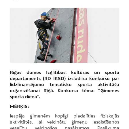
Rīgas domes Izglītības, kultūras un sporta
departaments (RD IKSD) izsludina konkursu par
līdzfinansējumu tematisku sporta aktivitāšu
organizēšanai Rīgā. Konkursa tēma: “Ģimenes
sporta diena”.
MĒRĶIS:
Iespēja ģimenēm kopīgi piedalīties fiziskajās
aktivitātēs, lai veicinātu ģimeņu iesaistīšanos
veselību veicinošos pasākumos. Pasākuma