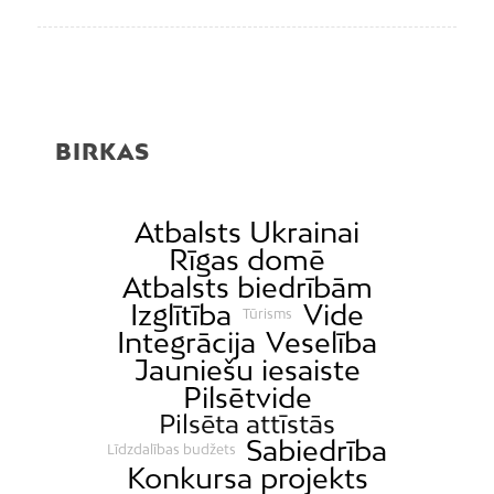
BIRKAS
Atbalsts Ukrainai
Rīgas domē
Atbalsts biedrībām
Izglītība
Vide
Tūrisms
Integrācija
Veselība
Jauniešu iesaiste
Pilsētvide
Pilsēta attīstās
Sabiedrība
Līdzdalības budžets
Konkursa projekts