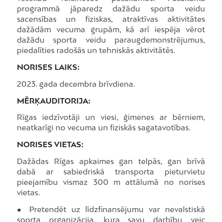
programmā jāparedz dažādu sporta veidu
sacensības un fiziskas, atraktīvas aktivitātes
dažādām vecuma grupām, kā arī iespēja vērot
dažādu sporta veidu paraugdemonstrējumus,
piedalīties radošās un tehniskās aktivitātēs.
NORISES LAIKS:
2023. gada decembra brīvdiena.
MĒRĶAUDITORIJA:
Rīgas iedzīvotāji un viesi, ģimenes ar bērniem,
neatkarīgi no vecuma un fiziskās sagatavotības.
NORISES VIETAS:
Dažādas Rīgas apkaimes gan telpās, gan brīvā
dabā ar sabiedriskā transporta pieturvietu
pieejamību vismaz 300 m attālumā no norises
vietas.
● Pretendēt uz līdzfinansējumu var nevalstiskā
sporta organizācija, kura savu darbību veic