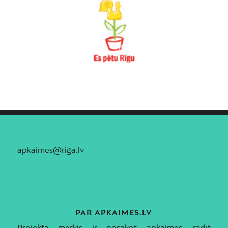
apkaimes@riga.lv
PAR APKAIMES.LV
Projekta mērķis ir nosakot apkaimes, radīt