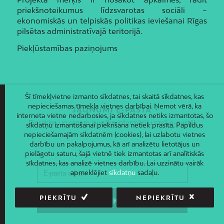
priekšnoteikumus līdzsvarotas sociāli –
ekonomiskās un telpiskās politikas ieviešanai Rīgas
pilsētas administratīvajā teritorijā.
Piekļūstamības paziņojums
Šī tīmekļvietne izmanto sīkdatnes, tai skaitā sīkdatnes, kas
nepieciešamas tīmekļa vietnes darbībai. Ņemot vērā, ka
JAUNUMI E-PASTĀ
interneta vietne nedarbosies, ja sīkdatnes netiks izmantotas, šo
Piesakies un saņem jaunāko informāciju savā e-pastā!
sīkdatņu izmantošanai piekrišana netiek prasīta. Papildus
nepieciešamajām sīkdatnēm (cookies), lai uzlabotu vietnes
darbību un pakalpojumus, kā arī analizētu lietotājus un
pielāgotu saturu, šajā vietnē tiek izmantotas arī analītiskās
sīkdatnes, kas analizē vietnes darbību. Lai uzzinātu vairāk
apmeklējiet
sīkdatņu
sadaļu.
PIEKRĪTU
NEPIEKRĪTU