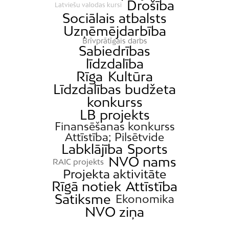
Drošība
Latviešu valodas kursi
Sociālais atbalsts
Uzņēmējdarbība
Brīvprātīgais darbs
Sabiedrības
līdzdalība
Rīga
Kultūra
Līdzdalības budžeta
konkurss
LB projekts
Finansēšanas konkurss
Attīstība; Pilsētvide
Labklājība
Sports
NVO nams
RAIC projekts
Projekta aktivitāte
Rīgā notiek
Attīstība
Satiksme
Ekonomika
NVO ziņa