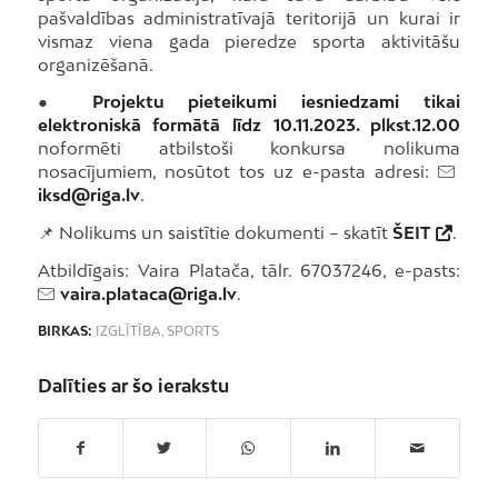
pašvaldības administratīvajā teritorijā un kurai ir
vismaz viena gada pieredze sporta aktivitāšu
organizēšanā.
●
Projektu pieteikumi iesniedzami tikai
elektroniskā formātā līdz 10.11.2023. plkst.12.00
noformēti atbilstoši konkursa nolikuma
nosacījumiem, nosūtot tos uz e-pasta adresi:
iksd@riga.lv
.
📌 Nolikums un saistītie dokumenti – skatīt
ŠEIT
.
Atbildīgais: Vaira Platača, tālr. 67037246, e-pasts:
vaira.plataca@riga.lv
.
BIRKAS:
IZGLĪTĪBA
,
SPORTS
Dalīties ar šo ierakstu