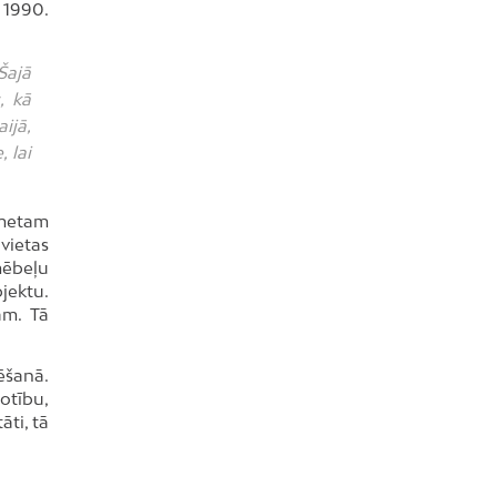
 1990.
Šajā
, kā
ijā,
 lai
kmetam
vietas
mēbeļu
jektu.
am. Tā
ēšanā.
otību,
āti, tā