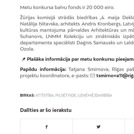
Metu konkursa balvu fonds ir 20 000 eiro.
Žūrijas komisijā strādās biedrības „4. maija Dek
Natālija Ņitavska, arhitekts Andris Kronbergs, Latv
kultūras mantojuma pārvaldes Arhitektūras un mā
Suhanovs, LNMM Kolekciju un zinātniskās izpētes
departamenta speciālisti Dagnis Samausks un Lelde 
Ozola.
📌 Plašāka informācija par metu konkursu pieejam
Papildu informācija:
Tatjana Smirnova, Rīgas paš
projektu koordinatore, e-pasts:
tsmirnova11@rig
BIRKAS:
ATTĪSTĪBA
,
PILSĒTVIDE
,
UZŅĒMĒJDARBĪBA
Dalīties ar šo ierakstu