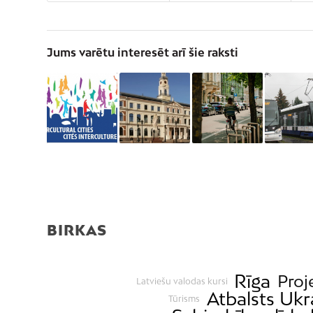
Jums varētu interesēt arī šie raksti
BIRKAS
Rīga
Proj
Latviešu valodas kursi
Atbalsts Ukr
Tūrisms