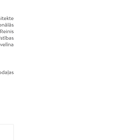
itekte
onālās
Reinis
stības
velīna
odaļas