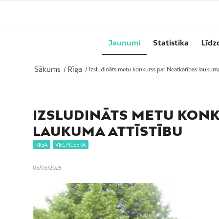
Jaunumi
Statistika
Līdz
Sākums
Rīga
/
/
Izsludināts metu konkurss par Neatkarības laukuma
IZSLUDINĀTS METU KON
LAUKUMA ATTĪSTĪBU
RĪGA
,
VECPILSĒTA
05/03/2025