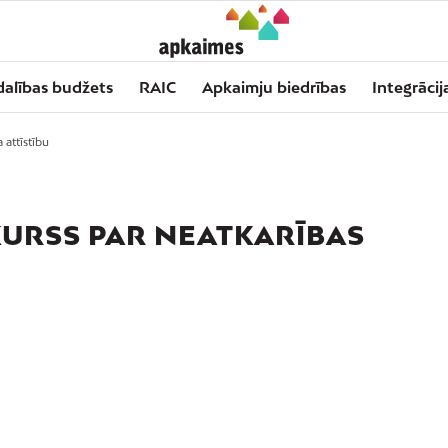
dalības budžets
RAIC
Apkaimju biedrības
Integrācij
 attīstību
KURSS PAR NEATKARĪBAS