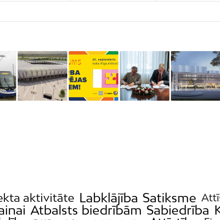
Labklājība
Satiksme
ekta aktivitāte
Attī
ainai
Atbalsts biedrībām
Sabiedrība