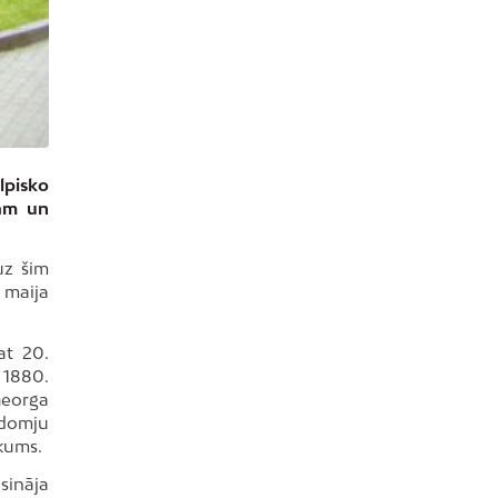
lpisko
mam un
uz šim
 maija
at 20.
 1880.
Georga
adomju
kums.
sināja