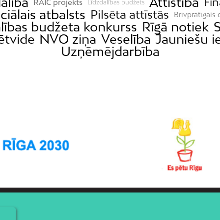
alība
Attīstība
Fi
RAIC projekts
Līdzdalības budžets
ciālais atbalsts
Pilsēta attīstās
Brīvprātīgais 
lības budžeta konkurss
Rīgā notiek
S
sētvide
NVO ziņa
Veselība
Jauniešu i
Uzņēmējdarbība