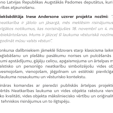
vieno Latvijas Republikas Augstākās Padomes deputātus, kuri
arības atjaunošanu.
riekšsēdētāja Inese Andersone uzsver projekta nozīmi:
“
eatkarība ir jālolo un jāsargā, mēs meklēsim risinājumus
arīgākos notikumus, kas norisinājušies 18. novembrī un 4. ma
biekārtošanas. Mums ir jāizceļ šī laukuma vēsturiskā nozīme,
 godināt mūsu valsts vēsturi”.
nkursa dalībniekiem jāmeklē līdzsvars starp klasicisma lai
 saglabāšanu un plašāku pasākumu norises un pulcēšanās 
kumi apstādījumu, gājēju celiņu, apgaismojuma un ārtelpas 
alstisko un personīgo neatkarību simbolizējošu vides ob
vesmojošam, vienojošam, jēgpilnam un estētiski pievilcīg
r laukuma nosaukumu un vēsturisko kontekstu.
lināras komandas ar pieredzi publiskās ārtelpas projekt
vērtēs Neatkarības laukuma un vides objekta rakstura vien
o kvalitāti, vides objekta māksliniecisko vērtību un oriģinalit
 tehniskos risinājumus un to ilgtspēju.