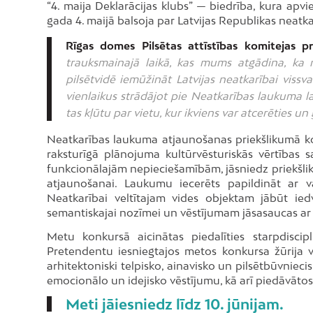
“4. maija Deklarācijas klubs” — biedrība, kura ap
gada 4. maijā balsoja par Latvijas Republikas neatk
Rīgas domes Pilsētas attīstības komitejas p
trauksmainajā laikā, kas mums atgādina, ka n
pilsētvidē iemūžināt Latvijas neatkarībai vissv
vienlaikus strādājot pie Neatkarības laukuma la
tas kļūtu par vietu, kur ikviens var atcerēties un
Neatkarības laukuma atjaunošanas priekšlikumā ko
raksturīgā plānojuma kultūrvēsturiskās vērtības
funkcionālajām nepieciešamībām, jāsniedz priekšli
atjaunošanai. Laukumu iecerēts papildināt ar v
Neatkarībai veltītajam vides objektam jābūt ied
semantiskajai nozīmei un vēstījumam jāsasaucas a
Metu konkursā aicinātas piedalīties starpdiscip
Pretendentu iesniegtajos metos konkursa žūrija 
arhitektoniski telpisko, ainavisko un pilsētbūvniecisk
emocionālo un idejisko vēstījumu, kā arī piedāvātos
Meti jāiesniedz līdz 10. jūnijam.