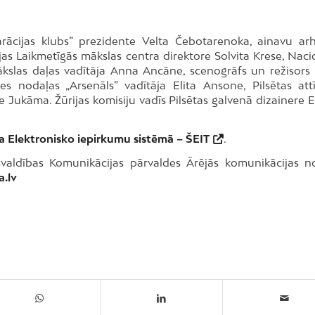
larācijas klubs” prezidente Velta Čebotarenoka, ainavu arh
ijas Laikmetīgās mākslas centra direktore Solvita Krese, Naci
kslas daļas vadītāja Anna Ancāne, scenogrāfs un režisors 
 nodaļas „Arsenāls” vadītāja Elita Ansone, Pilsētas attī
Jukāma. Žūrijas komisiju vadīs Pilsētas galvenā dizainere E
a Elektronisko iepirkumu sistēmā –
ŠEIT
.
valdības Komunikācijas pārvaldes Ārējās komunikācijas n
a.lv