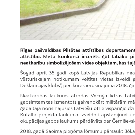
Rīgas pašvaldības Pilsētas attīstības departame
attīstību. Metu konkursā iecerēts gūt labāko pi
neatkarību simbolizējošam vides objektam, kas tajā
Šogad aprit 35 gadi kopš Latvijas Republikas nea
vēsturiskajam notikumam veltītas vietas izveidi 
Deklarācijas klubs”, pēc kuras ierosinājuma 2018.
Neatkarības laukums atrodas Vecrīgā līdzās Latvi
gadsimtam tas izmantots galvenokārt militārām mā
gadā tajā norisinājušies Latviešu otrie vispārīgie 
Kūfalta projekta laukumā izveidoti apstādījumi u
okupācijas gados laukums pārdēvēts par Černiševs
2018. gadā Saeima pieņēma lēmumu pārsaukt Jēka