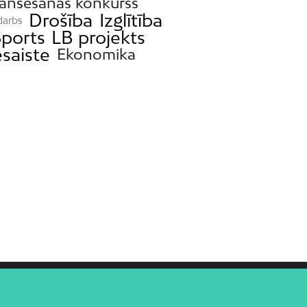
nansēšanas konkurss
Drošība
Izglītība
darbs
ports
LB projekts
esaiste
Ekonomika