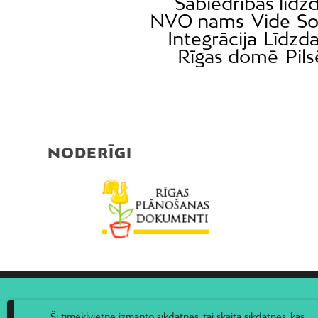
Sabiedrības līdzd
NVO nams
Vide
So
Integrācija
Līdzda
Rīgas domē
Pil
NODERĪGI
Šī tīmekļvietne izmanto sīkdatnes, tai skaitā sīkdatnes, kas