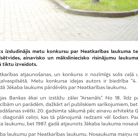
nts izsludinājis metu konkursu par Neatkarības laukuma te
lsētvides, ainavisko un māksliniecisko risinājumu lauku
 tiktu izveidots.
tkarības atjaunošanas, un konkurss ir nozīmīgs solis ceļā 
galvaspilsētā. Metu konkursa idejas autors ir biedrība “4.
 gadā Jēkaba laukums pārdēvēts par Neatkarības laukumu.
jas Bankas ēkai un izstāžu zālei “Arsenāls”. No 18. līdz p
cībām un parādēm, dažkārt arī publiskiem sarīkojumiem, bet
dziedāšanas svētki. 20. gadsimta sākumā pēc ainavu arhitekta 
n diagonāli celiņi, kas tā plānojumā redzami vēl šodien. P
ka laukumu, bet 1987. gadā atjaunots Jēkaba laukuma nosau
ba laukumu par Neatkarības laukumu. Nosaukuma maiņu ro