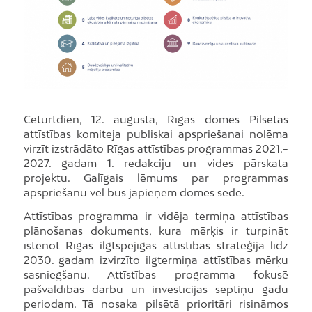
Ceturtdien, 12. augustā, Rīgas domes Pilsētas
attīstības komiteja publiskai apspriešanai nolēma
virzīt izstrādāto Rīgas attīstības programmas 2021.–
2027. gadam 1. redakciju un vides pārskata
projektu. Galīgais lēmums par programmas
apspriešanu vēl būs jāpieņem domes sēdē.
Attīstības programma ir vidēja termiņa attīstības
plānošanas dokuments, kura mērķis ir turpināt
īstenot Rīgas ilgtspējīgas attīstības stratēģijā līdz
2030. gadam izvirzīto ilgtermiņa attīstības mērķu
sasniegšanu. Attīstības programma fokusē
pašvaldības darbu un investīcijas septiņu gadu
periodam. Tā nosaka pilsētā prioritāri risināmos