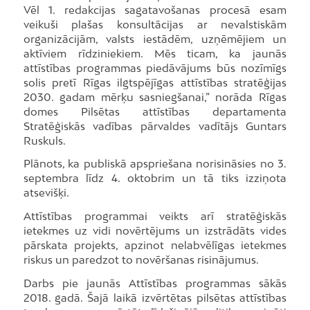
Vēl 1. redakcijas sagatavošanas procesā esam
veikuši plašas konsultācijas ar nevalstiskām
organizācijām, valsts iestādēm, uzņēmējiem un
aktīviem rīdziniekiem. Mēs ticam, ka jaunās
attīstības programmas piedāvājums būs nozīmīgs
solis pretī Rīgas ilgtspējīgas attīstības stratēģijas
2030. gadam mērķu sasniegšanai,” norāda Rīgas
domes Pilsētas attīstības departamenta
Stratēģiskās vadības pārvaldes vadītājs Guntars
Ruskuls.
Plānots, ka publiskā apspriešana norisināsies no 3.
septembra līdz 4. oktobrim un tā tiks izziņota
atsevišķi.
Attīstības programmai veikts arī stratēģiskās
ietekmes uz vidi novērtējums un izstrādāts vides
pārskata projekts, apzinot nelabvēlīgas ietekmes
riskus un paredzot to novēršanas risinājumus.
Darbs pie jaunās Attīstības programmas sākās
2018. gadā. Šajā laikā izvērtētas pilsētas attīstības