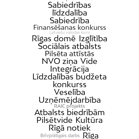
Sabiedrības
līdzdalība
Sabiedrība
Finansēšanas konkurss
Latviešu valodas kursi
Rīgas domē
Izglītība
Sociālais atbalsts
Pilsēta attīstās
NVO ziņa
Vide
Integrācija
Līdzdalības budžeta
konkurss
Veselība
Uzņēmējdarbība
RAIC projekts
Atbalsts biedrībām
Pilsētvide
Kultūra
Rīgā notiek
Rīga
Brīvprātīgais darbs