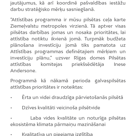
jautājumus, kā arī koordinē pašvaldības iestāžu
darbu stratēģisko mērķu sasniegšanā.
“Attīstības programma ir mūsu pilsētas ceļa karte
Ziemeļvalstu metropoles virzienā. Tā aptver visas
pilsētas darbības jomas un nosaka prioritātes, lai
attīstība notiktu ikvienā jomā. Turpmāk budžeta
plānošana investīciju jomā tiks pamatota uz
Attīstības programmas definētajiem mērķiem un
investīciju plānu,” uzsver Rīgas domes Pilsētas
attīstības komitejas priekšsēdētāja Inese
Andersone.
Programmā kā nākamā perioda galvaspilsētas
attīstības prioritātes ir noteiktas:
• Ērta un videi draudzīga pārvietošanās pilsētā
• Dzīves kvalitāti veicinoša pilsētvide
• Laba vides kvalitāte un noturīga pilsētas
ekosistēma klimata pārmaiņu mazināšanai
• Kvalitatīva un pieejama izglītība