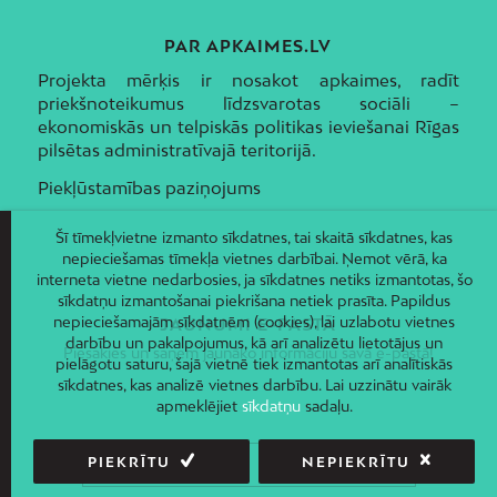
PAR APKAIMES.LV
Projekta mērķis ir nosakot apkaimes, radīt
priekšnoteikumus līdzsvarotas sociāli –
ekonomiskās un telpiskās politikas ieviešanai Rīgas
pilsētas administratīvajā teritorijā.
Piekļūstamības paziņojums
Šī tīmekļvietne izmanto sīkdatnes, tai skaitā sīkdatnes, kas
nepieciešamas tīmekļa vietnes darbībai. Ņemot vērā, ka
interneta vietne nedarbosies, ja sīkdatnes netiks izmantotas, šo
sīkdatņu izmantošanai piekrišana netiek prasīta. Papildus
nepieciešamajām sīkdatnēm (cookies), lai uzlabotu vietnes
JAUNUMI E-PASTĀ
darbību un pakalpojumus, kā arī analizētu lietotājus un
Piesakies un saņem jaunāko informāciju savā e-pastā!
pielāgotu saturu, šajā vietnē tiek izmantotas arī analītiskās
sīkdatnes, kas analizē vietnes darbību. Lai uzzinātu vairāk
apmeklējiet
sīkdatņu
sadaļu.
PIEKRĪTU
NEPIEKRĪTU