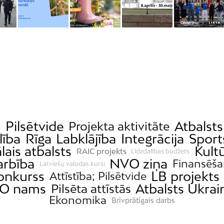
a
Pilsētvide
Atbalst
Projekta aktivitāte
lība
Rīga
Labklājība
Integrācija
Sport
lais atbalsts
Kult
RAIC projekts
Līdzdalības budžets
rbība
NVO ziņa
Finansēša
Latviešu valodas kursi
konkurss
LB projekts
Attīstība; Pilsētvide
O nams
Atbalsts Ukrai
Pilsēta attīstās
Ekonomika
Brīvprātīgais darbs