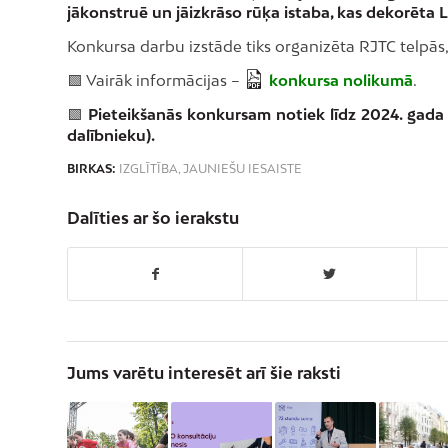
jākonstruē un jāizkrāso rūķa istaba, kas dekorēta 
Konkursa darbu izstāde tiks organizēta RJTC telpās, 
🟩 Vairāk informācijas –
konkursa nolikumā
.
🟩
Pieteikšanās konkursam notiek līdz 2024. gada 
dalībnieku).
BIRKAS:
IZGLĪTĪBA
,
JAUNIEŠU IESAISTE
Dalīties ar šo ierakstu
Jums varētu interesēt arī šie raksti