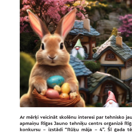
Ar mērķi veicināt skolēnu interesi par tehnisko j
apmaiņu Rīgas Jauno tehniķu centrs organizē Rīg
konkursu – izstādi “Rūķu māja – 4”. Šī gada t