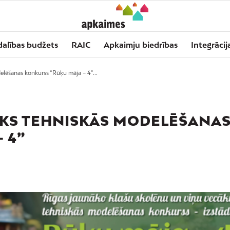
dalības budžets
RAIC
Apkaimju biedrības
Integrācij
elēšanas konkurss “Rūķu māja – 4”...
IKS TEHNISKĀS MODELĒŠANA
 4”