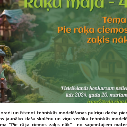
aunradi un īstenot tehniskās modelēšanas pulciņu darba pie
as jaunāko klašu skolēnu un viņu vecāku tehniskās model
ēma “Pie rūķa ciemos zaķis nāk”– no saņemtajiem mater