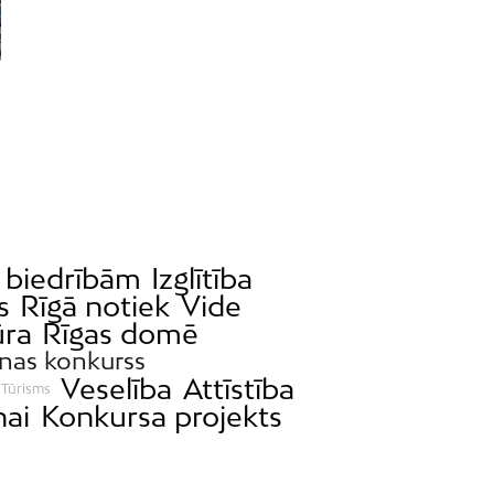
s biedrībām
Izglītība
s
Rīgā notiek
Vide
ūra
Rīgas domē
nas konkurss
Veselība
Attīstība
Tūrisms
nai
Konkursa projekts