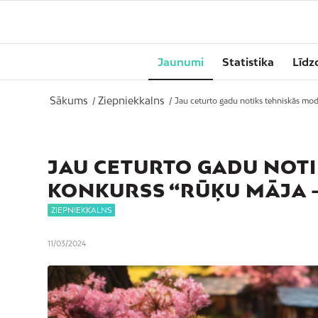
Jaunumi
Statistika
Līdz
Sākums
Ziepniekkalns
/
/
Jau ceturto gadu notiks tehniskās mod
JAU CETURTO GADU NOT
KONKURSS “RŪĶU MĀJA –
ZIEPNIEKKALNS
11/03/2024