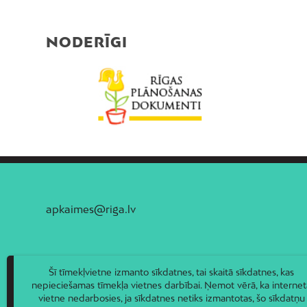
NODERĪGI
apkaimes@riga.lv
Šī tīmekļvietne izmanto sīkdatnes, tai skaitā sīkdatnes, kas
nepieciešamas tīmekļa vietnes darbībai. Ņemot vērā, ka internet
vietne nedarbosies, ja sīkdatnes netiks izmantotas, šo sīkdatņu