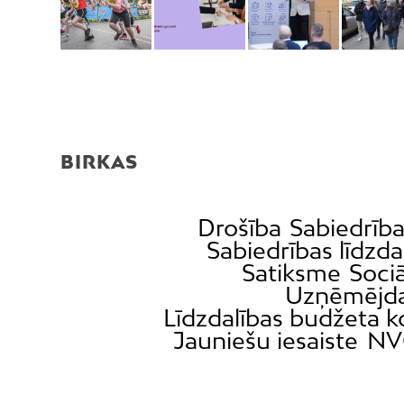
BIRKAS
Drošība
Sabiedrīb
Sabiedrības līdzda
Satiksme
Sociā
Uzņēmējda
Līdzdalības budžeta 
Jauniešu iesaiste
NV