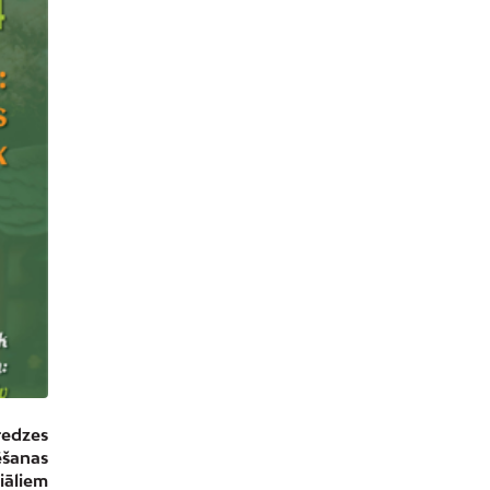
redzes
ēšanas
iāliem