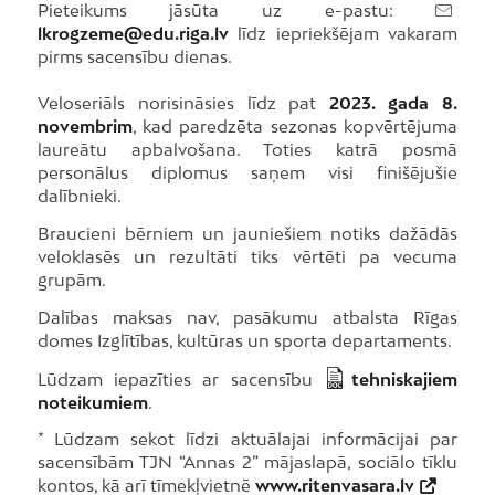
Pieteikums jāsūta uz e-pastu:
lkrogzeme@edu.riga.lv
līdz iepriekšējam vakaram
pirms sacensību dienas.
Veloseriāls norisināsies līdz pat
2023. gada 8.
novembrim
, kad paredzēta sezonas kopvērtējuma
laureātu apbalvošana. Toties katrā posmā
personālus diplomus saņem visi finišējušie
dalībnieki.
Braucieni bērniem un jauniešiem notiks dažādās
veloklasēs un rezultāti tiks vērtēti pa vecuma
grupām.
Dalības maksas nav, pasākumu atbalsta Rīgas
domes Izglītības, kultūras un sporta departaments.
Lūdzam iepazīties ar sacensību
tehniskajiem
noteikumiem
.
* Lūdzam sekot līdzi aktuālajai informācijai par
sacensībām TJN “Annas 2” mājaslapā, sociālo tīklu
kontos, kā arī tīmekļvietnē
www.ritenvasara.lv