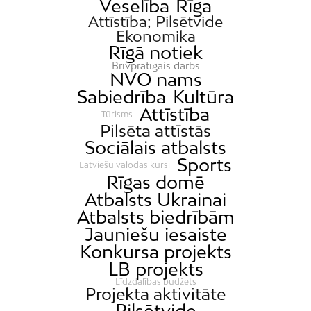
Veselība
Rīga
Attīstība; Pilsētvide
Ekonomika
Rīgā notiek
Brīvprātīgais darbs
NVO nams
Sabiedrība
Kultūra
Attīstība
Tūrisms
Pilsēta attīstās
Sociālais atbalsts
Sports
Latviešu valodas kursi
Rīgas domē
Atbalsts Ukrainai
Atbalsts biedrībām
Jauniešu iesaiste
Konkursa projekts
LB projekts
Līdzdalības budžets
Projekta aktivitāte
Pilsētvide