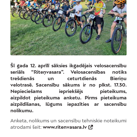
Šī gada 12. aprīlī sāksies ikgadējais velosacensību
seriāls “Riteņvasara”. Velosacensības notiks
trešdienās un ceturtdienās Bieriņu
velotrasē. Sacensību sākums ir no plkst. 17.30.
Nepieciešams iepriekšējs pieteikums,
aizpildot pieteikuma anketu. Pirms pieteikuma
aizpildīšanas, lūgums iepazīties ar sacensību
nolikumu.
Anketa, nolikums un sacensību tehniskie noteikumi
atrodami šeit:
www.ritenvasara.lv