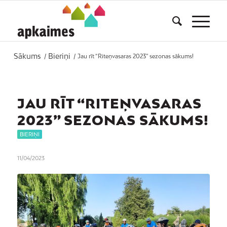
Sākums
Bieriņi
/
/
Jau rīt “Riteņvasaras 2023” sezonas sākums!
JAU RĪT “RITEŅVASARAS
2023” SEZONAS SĀKUMS!
BIERIŅI
11/04/2023