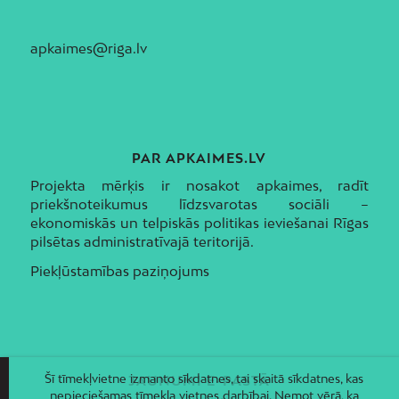
apkaimes@riga.lv
PAR APKAIMES.LV
Projekta mērķis ir nosakot apkaimes, radīt
priekšnoteikumus līdzsvarotas sociāli –
ekonomiskās un telpiskās politikas ieviešanai Rīgas
pilsētas administratīvajā teritorijā.
Piekļūstamības paziņojums
Šī tīmekļvietne izmanto sīkdatnes, tai skaitā sīkdatnes, kas
JAUNUMI E-PASTĀ
nepieciešamas tīmekļa vietnes darbībai. Ņemot vērā, ka