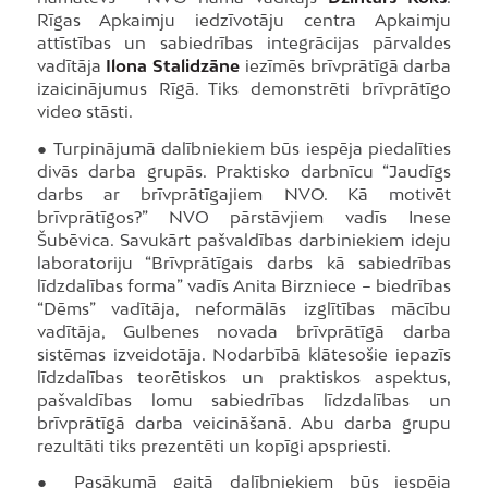
Rīgas Apkaimju iedzīvotāju centra Apkaimju
attīstības un sabiedrības integrācijas pārvaldes
vadītāja
Ilona Stalidzāne
iezīmēs brīvprātīgā darba
izaicinājumus Rīgā. Tiks demonstrēti brīvprātīgo
video stāsti.
● Turpinājumā dalībniekiem būs iespēja piedalīties
divās darba grupās. Praktisko darbnīcu “Jaudīgs
darbs ar brīvprātīgajiem NVO. Kā motivēt
brīvprātīgos?” NVO pārstāvjiem vadīs Inese
Šubēvica. Savukārt pašvaldības darbiniekiem ideju
laboratoriju “Brīvprātīgais darbs kā sabiedrības
līdzdalības forma” vadīs Anita Birzniece – biedrības
“Dēms” vadītāja, neformālās izglītības mācību
vadītāja, Gulbenes novada brīvprātīgā darba
sistēmas izveidotāja. Nodarbībā klātesošie iepazīs
līdzdalības teorētiskos un praktiskos aspektus,
pašvaldības lomu sabiedrības līdzdalības un
brīvprātīgā darba veicināšanā. Abu darba grupu
rezultāti tiks prezentēti un kopīgi apspriesti.
● Pasākumā gaitā dalībniekiem būs iespēja