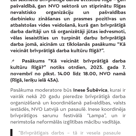
pašvaldībā, gan NVO sektorā un stiprinātu Rīgas
nevalstisko organizāciju un pašvaldības
darbinieku zināšanas un prasmes pozitīvas un
atbalstošas vides veidošanā, kurā gan brīvprātīgā
darba darītāji un tā organizētāji jūtas iedvesmoti,
vēlas iesaistīties un turpināt darbu brīvprātīgā
darba jomā, aicinām uz tīklošanās pasākumu “Kā
veicināt brīvprātīgā darba kultūru Rīgā?”.
📌
Pasākums “Kā veicināt brīvprātīgā darba
kultūru Rīgā?” notiks otrdien, 2023. gada 7.
novembrī no plkst. 14.00 līdz 18.00, NVO namā
(Rīgā, Ieriķu ielā 43A).
Pasākuma moderatore būs
Inese Šubēvica
, kurai ir
vairāk nekā 20 gadu pieredze brīvprātīgā darba
organizēšanā un koordinēšanā pašvaldības, valsts
iestādēs, NVO Latvijā un pasaulē. Inese koordinēja
brīvprātīgos sarunu festivālā “Lampa”, un ir
nerimstoša neformālās izglītības mācību vadītāja.
“Brīvprātīgais darbs – tā ir vesela pasaule