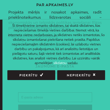
PAR APKAIMES.LV
Projekta mērķis ir nosakot apkaimes, radīt
priekšnoteikumus līdzsvarotas sociāli –
ekonomiskās un telpiskās politikas ieviešanai Rīgas
Šī tīmekļvietne izmanto sīkdatnes, tai skaitā sīkdatnes, kas
pilsētas administratīvajā teritorijā.
nepieciešamas tīmekļa vietnes darbībai. Ņemot vērā, ka
interneta vietne nedarbosies, ja sīkdatnes netiks izmantotas, šo
Piekļūstamības paziņojums
sīkdatņu izmantošanai piekrišana netiek prasīta. Papildus
nepieciešamajām sīkdatnēm (cookies), lai uzlabotu vietnes
darbību un pakalpojumus, kā arī analizētu lietotājus un
pielāgotu saturu, šajā vietnē tiek izmantotas arī analītiskās
sīkdatnes, kas analizē vietnes darbību. Lai uzzinātu vairāk
apmeklējiet
sīkdatņu
sadaļu.
JAUNUMI E-PASTĀ
Piesakies un saņem jaunāko informāciju savā e-pastā!
PIEKRĪTU
NEPIEKRĪTU