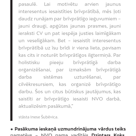
pasaulē. Lai motivētu arvien jaunus
interesentus iesaistīties brīvprātībā, mēs ļoti
daudz runājam par brīvprātīgo ieguvumiem –
jauni draugi, apgūtas jaunas prasmes, jauni
ieraksti CV un pat iespēja justies laimīgākam
un veselīgākam. Bet – iesaistīt interesentus
brīvprātībā uz īsu brīdi ir viena lieta, pavisam
kas cits ir noturēt brīvprātīgos ilgtermiņā. Par
holistisku pieeju brīvprātīgā darba
organizēšanai, par izmaksām brīvprātīgā
darba sistēmas uzturēšanai, par
cilvēkresursiem, kas organizē brīvprātīgo
darbu. Šos un citus būtiskus jautājumus, kas
saistīti ar brīvprātīgo iesaisti NVO darbā,
aktualizēsim pasākumā,”
stāsta Inese Šubēvica.
●
Pasākuma ieskaņā uzmundrinājuma vārdus teiks
namatēvs – NVO nama vadītājs
Dzintars Koks
.