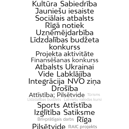
Kultūra
Sabiedrība
Jauniešu iesaiste
Sociālais atbalsts
Rīgā notiek
Uzņēmējdarbība
Līdzdalības budžeta
konkurss
Projekta aktivitāte
Finansēšanas konkurss
Atbalsts Ukrainai
Vide
Labklājība
Integrācija
NVO ziņa
Drošība
Attīstība; Pilsētvide
Tūrisms
Līdzdalības budžets
Latviešu valodas kursi
Sports
Attīstība
Izglītība
Satiksme
Rīga
Brīvprātīgais darbs
Pilsētvide
RAIC projekts