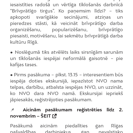
iesaistīties radošā un vērtīga tīklošanās darbnīcā
“Brīvprātīgo tirgus”. Ko paņemsim līdzi? – tiks
apkopoti svarīgākie secinājumi, atziņas un
pieredzes stāsti, kā veicināt brīvprātīgo darba
organizēšanu, popularizēšanu, brīvprātīgo
piesaisti, motivēšanu, lai sekmētu brīvprātīgā darba
kultūru Rīgā.
● Noslēgumā tiks atvēlēts laiks sirsnīgām sarunām
un tīklošanās iespējai neformālā gaisotnē – pie
kafijas tases.
● Pirms pasākuma – plkst. 13.15 – interesentiem būs
iespēja doties ekskursijā, iepazīstot NVO nama
telpas, darbību, atbalsta iespējas NVO, un uzzināt,
ko NVO dara NVO namā. Ekskursijai iepriekš
jāpiesakās, reģistrējoties pasākumam.
📌
Aicinām pasākumam reģistrēties līdz 2.
novembrim –
ŠEIT
Pasākumā aicinām piedalīties gan Rīgas
pašvaldības darbiniekus, gan nevalstisko