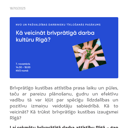
18/10/2023
Brīvprātīgo kustības attīstība prasa laiku un pūles,
taču ar pareizu plānošanu, gudru un efektīvu
vadību tā var kļūt par spēcīgu līdzdalības un
pozitīvu izmaiņu veidotāju sabiedrībā. Kā to
veicināt? Kā trūkst brīvprātīgo kustības izaugsmei
Rīgā?
Lai sekmētu brīvprātīgā darba attīstību Rīgā – gan