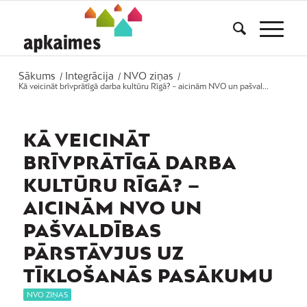
Sākums
Integrācija
NVO ziņas
/
/
/
Kā veicināt brīvprātīgā darba kultūru Rīgā? – aicinām NVO un pašval...
KĀ VEICINĀT
BRĪVPRĀTĪGĀ DARBA
KULTŪRU RĪGĀ? –
AICINĀM NVO UN
PAŠVALDĪBAS
PĀRSTĀVJUS UZ
TĪKLOŠANĀS PASĀKUMU
NVO ZIŅAS