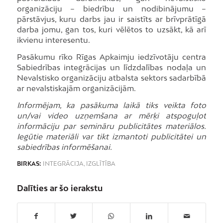
organizāciju – biedrību un nodibinājumu –
pārstāvjus, kuru darbs jau ir saistīts ar brīvprātīgā
darba jomu, gan tos, kuri vēlētos to uzsākt, kā arī
ikvienu interesentu.
Pasākumu rīko Rīgas Apkaimju iedzīvotāju centra
Sabiedrības integrācijas un līdzdalības nodaļa un
Nevalstisko organizāciju atbalsta sektors sadarbībā
ar nevalstiskajām organizācijām.
Informējam, ka pasākuma laikā tiks veikta foto
un/vai video uzņemšana ar mērķi atspoguļot
informāciju par semināru publicitātes materiālos.
Iegūtie materiāli var tikt izmantoti publicitātei un
sabiedrības informēšanai.
BIRKAS:
INTEGRĀCIJA
,
IZGLĪTĪBA
Dalīties ar šo ierakstu