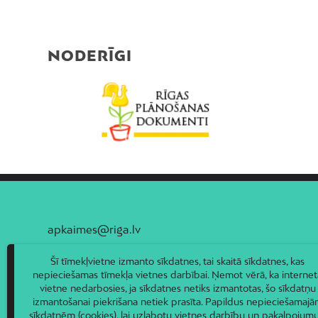
NODERĪGI
apkaimes@riga.lv
Šī tīmekļvietne izmanto sīkdatnes, tai skaitā sīkdatnes, kas
nepieciešamas tīmekļa vietnes darbībai. Ņemot vērā, ka internet
vietne nedarbosies, ja sīkdatnes netiks izmantotas, šo sīkdatņu
izmantošanai piekrišana netiek prasīta. Papildus nepieciešamaj
sīkdatnēm (cookies), lai uzlabotu vietnes darbību un pakalpojumu