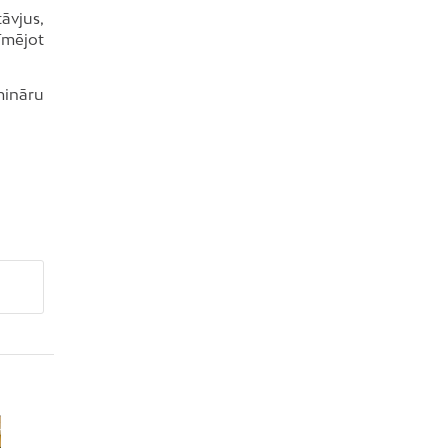
āvjus,
īmējot
mināru