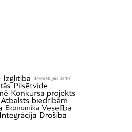
Izglītība
e
Brīvprātīgais darbs
Pilsētvide
stās
mē
Konkursa projekts
Atbalsts biedrībām
a
Veselība
Ekonomika
Integrācija
Drošība