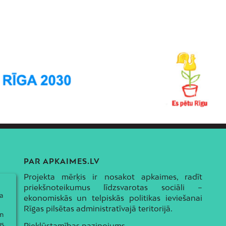
PAR APKAIMES.LV
Projekta mērķis ir nosakot apkaimes, radīt
priekšnoteikumus līdzsvarotas sociāli –
a
ekonomiskās un telpiskās politikas ieviešanai
Rīgas pilsētas administratīvajā teritorijā.
ām
s,
Piekļūstamības paziņojums