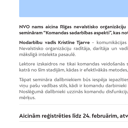
NVO nams aicina Rīgas nevalstisko organizāciju 
semināram “Komandas sadarbības aspekti”, kas notik
Nodarbību vadīs Kristīne Tjarve
– komunikācijas 
Nevalstisko organizāciju radītāja, darītāja un va
mākslīgā intelekta pasaulē.
Lektore izskaidros ne tikai komandas veidošanās 
katrā no šīm stadijām, kādas ir efektīvākās metodes, 
Tāpat semināra dalībniekiem būs iespēja iepazīties 
viņu pašu vadības stils, kādi ir komandu darbinieki
Noslēgumā dalībnieki uzzinās komandu disfunkciju a
mērķus.
Aicinām reģistrēties līdz 24. februārim, at