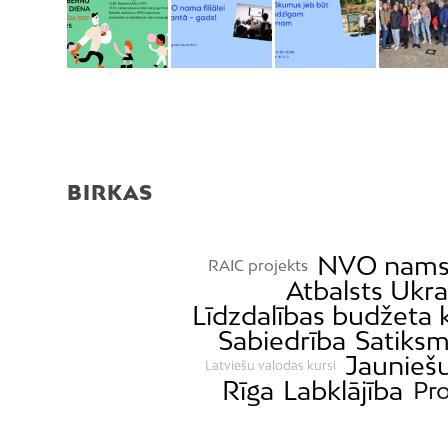
BIRKAS
NVO nam
RAIC projekts
Atbalsts Ukra
Līdzdalības budžeta 
Sabiedrība
Satiks
Jauniešu
Latviešu valodas kursi
Rīga
Labklājība
Pro