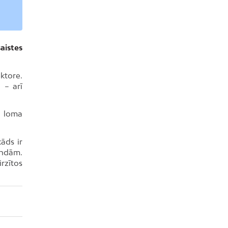
aistes
ktore.
 – arī
a loma
āds ir
andām.
rzītos