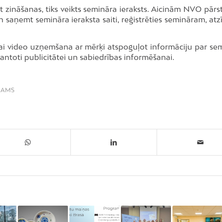
zināšanas, tiks veikts semināra ieraksts. Aicinām NVO pārst
n saņemt semināra ieraksta saiti, reģistrēties semināram, atz
/vai video uzņemšana ar mērķi atspoguļot informāciju par se
zmantoti publicitātei un sabiedrības informēšanai.
NAMS