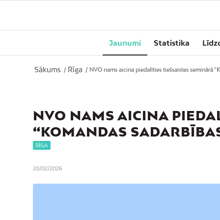
Jaunumi
Statistika
Līdz
Sākums
Rīga
/
/
NVO nams aicina piedalīties tiešsaistes seminārā “
NVO NAMS AICINA PIEDAL
“KOMANDAS SADARBĪBAS
RĪGA
20/02/2026