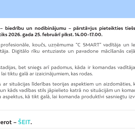
– biedrību un nodibinājumu – pārstāvjus pieteikties tiešs
s 2026. gada 25. februārī plkst. 14.00–17.00.
profesionāle, koučs, uzņēmuma “C SMART” vadītāja un le
dītāja. Digitālo rīku entuziaste un pavadone mācīšanās ceļā
stadijas, bet sniegs arī padomus, kāda ir komandas vadītāj
lai tiktu galā ar izaicinājumiem, kas rodas.
ar situācijas līderības teorijas aspektiem un aizdomāties, k
 un kāds vadības stils jāpielieto katrā no situācijām un kom
spektus, kā tikt galā, lai komanda produktīvi sasniegtu izvi
verot –
ŠEIT
.