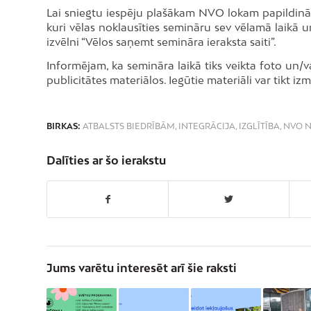
Lai sniegtu iespēju plašākam NVO lokam papildināt 
kuri vēlas noklausīties semināru sev vēlamā laikā u
izvēlni “Vēlos saņemt semināra ieraksta saiti”.
Informējam, ka semināra laikā tiks veikta foto un
publicitātes materiālos. Iegūtie materiāli var tikt i
BIRKAS:
ATBALSTS BIEDRĪBĀM
,
INTEGRĀCIJA
,
IZGLĪTĪBA
,
NVO 
Dalīties ar šo ierakstu
Jums varētu interesēt arī šie raksti