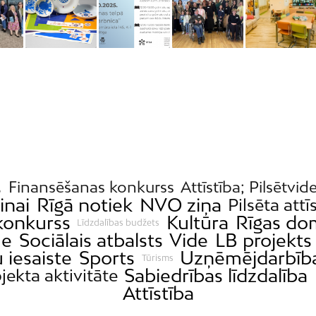
s
Finansēšanas konkurss
Attīstība; Pilsētvid
inai
Rīgā notiek
NVO ziņa
Pilsēta attī
konkurss
Kultūra
Rīgas do
Līdzdalības budžets
me
Sociālais atbalsts
Vide
LB projekts
 iesaiste
Sports
Uzņēmējdarbīb
Tūrisms
Sabiedrības līdzdalība
jekta aktivitāte
Attīstība