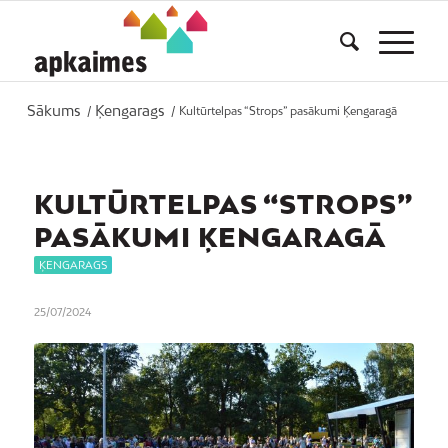
Sākums
Ķengarags
/
/
Kultūrtelpas “Strops” pasākumi Ķengaragā
KULTŪRTELPAS “STROPS”
PASĀKUMI ĶENGARAGĀ
ĶENGARAGS
25/07/2024