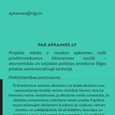
apkaimes@riga.lv
PAR APKAIMES.LV
Projekta mērķis ir nosakot apkaimes, radīt
priekšnoteikumus līdzsvarotas sociāli –
ekonomiskās un telpiskās politikas ieviešanai Rīgas
pilsētas administratīvajā teritorijā.
Piekļūstamības paziņojums
Šī tīmekļvietne izmanto sīkdatnes, tai skaitā sīkdatnes, kas
nepieciešamas tīmekļa vietnes darbībai. Ņemot vērā, ka
interneta vietne nedarbosies, ja sīkdatnes netiks izmantotas, šo
sīkdatņu izmantošanai piekrišana netiek prasīta. Papildus
nepieciešamajām sīkdatnēm (cookies), lai uzlabotu vietnes
JAUNUMI E-PASTĀ
darbību un pakalpojumus, kā arī analizētu lietotājus un
pielāgotu saturu, šajā vietnē tiek izmantotas arī analītiskās