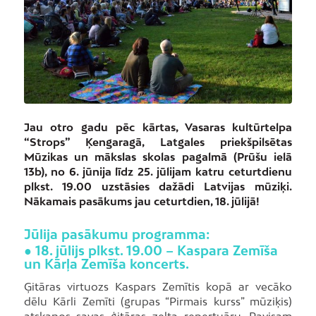
Jau otro gadu pēc kārtas, Vasaras kultūrtelpa
“Strops” Ķengaragā, Latgales priekšpilsētas
Mūzikas un mākslas skolas pagalmā (Prūšu ielā
13b), no 6. jūnija līdz 25. jūlijam katru ceturtdienu
plkst. 19.00 uzstāsies dažādi Latvijas mūziķi.
Nākamais pasākums jau ceturtdien, 18. jūlijā!
Jūlija pasākumu programma:
● 18. jūlijs plkst. 19.00 – Kaspara Zemīša
un Kārļa Zemīša koncerts.
Ģitāras virtuozs Kaspars Zemītis kopā ar vecāko
dēlu Kārli Zemīti (grupas “Pirmais kurss” mūziķis)