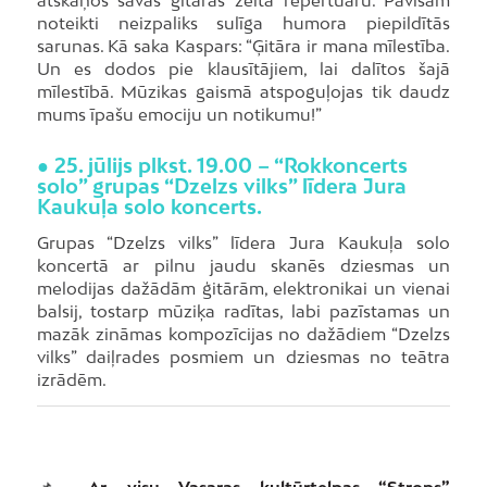
atskaņos savas ģitāras zelta repertuāru. Pavisam
noteikti neizpaliks sulīga humora piepildītās
sarunas. Kā saka Kaspars: “Ģitāra ir mana mīlestība.
Un es dodos pie klausītājiem, lai dalītos šajā
mīlestībā. Mūzikas gaismā atspoguļojas tik daudz
mums īpašu emociju un notikumu!”
● 25. jūlijs plkst. 19.00
– “Rokkoncerts
solo” grupas “Dzelzs vilks” līdera Jura
Kaukuļa solo koncerts.
Grupas “Dzelzs vilks” līdera Jura Kaukuļa solo
koncertā ar pilnu jaudu skanēs dziesmas un
melodijas dažādām ģitārām, elektronikai un vienai
balsij, tostarp mūziķa radītas, labi pazīstamas un
mazāk zināmas kompozīcijas no dažādiem “Dzelzs
vilks” daiļrades posmiem un dziesmas no teātra
izrādēm.
📌
Ar visu Vasaras kultūrtelpas “Strops”