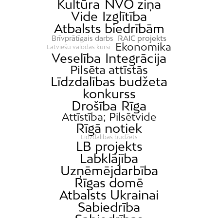
Kultūra
NVO ziņa
Vide
Izglītība
Atbalsts biedrībām
RAIC projekts
Brīvprātīgais darbs
Ekonomika
Latviešu valodas kursi
Veselība
Integrācija
Pilsēta attīstās
Līdzdalības budžeta
konkurss
Drošība
Rīga
Attīstība; Pilsētvide
Rīgā notiek
Līdzdalības budžets
LB projekts
Labklājība
Uzņēmējdarbība
Rīgas domē
Atbalsts Ukrainai
Sabiedrība