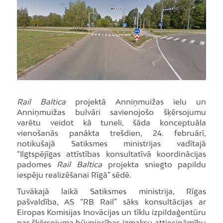
Rail Baltica
projektā Anniņmuižas ielu un
Anniņmuižas bulvāri savienojošo šķērsojumu
varētu veidot kā tuneli, šāda konceptuāla
vienošanās panākta trešdien, 24. februārī,
notikušajā Satiksmes ministrijas vadītajā
“Ilgtspējīgas attīstības konsultatīvā koordinācijas
padomes
Rail Baltica
projekta sniegto papildu
iespēju realizēšanai Rīgā” sēdē.
Tuvākajā laikā Satiksmes ministrija, Rīgas
pašvaldība, AS “RB Rail” sāks konsultācijas ar
Eiropas Komisijas Inovācijas un tīklu izpildaģentūru
par šķērsojuma būvniecības izmaksu attiecināmību