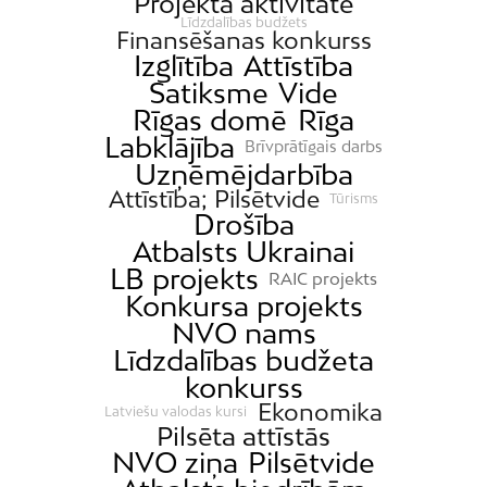
Projekta aktivitāte
Līdzdalības budžets
Finansēšanas konkurss
Izglītība
Attīstība
Satiksme
Vide
Rīgas domē
Rīga
Labklājība
Brīvprātīgais darbs
Uzņēmējdarbība
Attīstība; Pilsētvide
Tūrisms
Drošība
Atbalsts Ukrainai
LB projekts
RAIC projekts
Konkursa projekts
NVO nams
Līdzdalības budžeta
konkurss
Ekonomika
Latviešu valodas kursi
Pilsēta attīstās
NVO ziņa
Pilsētvide