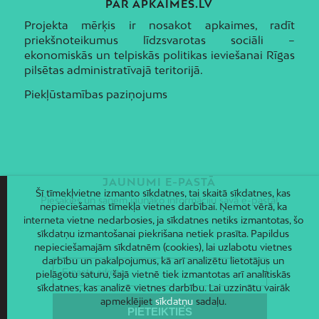
PAR APKAIMES.LV
Projekta mērķis ir nosakot apkaimes, radīt
priekšnoteikumus līdzsvarotas sociāli –
ekonomiskās un telpiskās politikas ieviešanai Rīgas
pilsētas administratīvajā teritorijā.
Piekļūstamības paziņojums
JAUNUMI E-PASTĀ
Šī tīmekļvietne izmanto sīkdatnes, tai skaitā sīkdatnes, kas
Piesakies un saņem jaunāko informāciju savā e-pastā!
nepieciešamas tīmekļa vietnes darbībai. Ņemot vērā, ka
interneta vietne nedarbosies, ja sīkdatnes netiks izmantotas, šo
sīkdatņu izmantošanai piekrišana netiek prasīta. Papildus
nepieciešamajām sīkdatnēm (cookies), lai uzlabotu vietnes
darbību un pakalpojumus, kā arī analizētu lietotājus un
pielāgotu saturu, šajā vietnē tiek izmantotas arī analītiskās
sīkdatnes, kas analizē vietnes darbību. Lai uzzinātu vairāk
apmeklējiet
sīkdatņu
sadaļu.