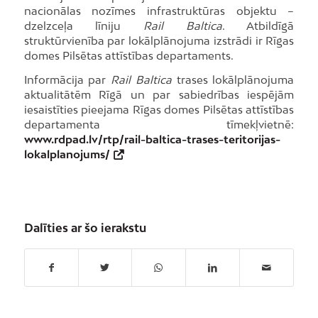
nacionālas nozīmes infrastruktūras objektu –
dzelzceļa līniju
Rail Baltica
. Atbildīgā
struktūrvienība par lokālplānojuma izstrādi ir Rīgas
domes Pilsētas attīstības departaments.
Informācija par
Rail Baltica
trases lokālplānojuma
aktualitātēm Rīgā un par sabiedrības iespējām
iesaistīties pieejama Rīgas domes Pilsētas attīstības
departamenta tīmekļvietnē:
www.rdpad.lv/rtp/rail-baltica-trases-teritorijas-
lokalplanojums/
Dalīties ar šo ierakstu