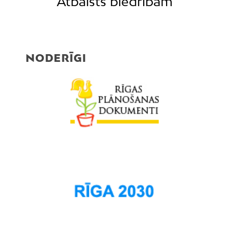
Atbalsts biedrībām
NODERĪGI