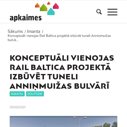
Sākums
Imanta
/
/
Konceptuāli vienojas Rail Baltica projektā izbūvēt tuneli Anniņmuižas
bulvā...
KONCEPTUĀLI VIENOJAS
RAIL BALTICA PROJEKTĀ
IZBŪVĒT TUNELI
ANNIŅMUIŽAS BULVĀRĪ
IMANTA
,
ZOLITŪDE
25/02/2021