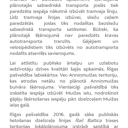
plānotajās sabiedriskā transporta joslās tiek
paredzēta iespēja nākotnē izbūvēt tramvaja līniju.
Līdz tramvaja līnijas izbūvei, sliežu ceļiem
paredzētās joslas tiks nodalītas bezsliežu
sabiedriskā transporta satiksmei. Būtiski, ka
plānotajā šķērsojumā nav paredzēts kravas
autotransporta tranzīts. Gājējiem un
velosipēdistiem tiks izbūvēts no autotransporta
nodalīts atsevišķs savienojums.
Lai attīstītu publisko ārtelpu un uzlabotu
iedzīvotāju dzīves kvalitāti šajās apkaimēs, Rīgas
pašvaldība labiekārtos Vec-Anniņmuižas teritoriju,
kas atrodas netālu no plānotā Anniņmuižas
bulvāra šķērsojuma. Vienlaicīgi pašvaldībā tiks
izskatīta iespēja izbūvēt Muižas ielu, nodrošinot
gājēju šķērsošanas iespēju pāri dzelzceļam Muižas
ielas galā.
Rīgas pašvaldība 2016. gadā sāka publiskās
lietošanas dzelzceļa līnijas
Rail Baltica
trases
teritorijas lokālplānojuma izstrādi saistībā ar