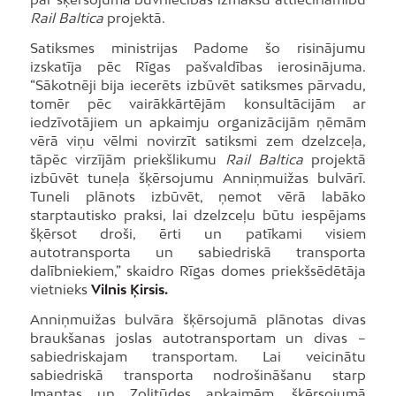
Rail Baltica
projektā.
Satiksmes ministrijas Padome šo risinājumu
izskatīja pēc Rīgas pašvaldības ierosinājuma.
“Sākotnēji bija iecerēts izbūvēt satiksmes pārvadu,
tomēr pēc vairākkārtējām konsultācijām ar
iedzīvotājiem un apkaimju organizācijām ņēmām
vērā viņu vēlmi novirzīt satiksmi zem dzelzceļa,
tāpēc virzījām priekšlikumu
Rail Baltica
projektā
izbūvēt tuneļa šķērsojumu Anniņmuižas bulvārī.
Tuneli plānots izbūvēt, ņemot vērā labāko
starptautisko praksi, lai dzelzceļu būtu iespējams
šķērsot droši, ērti un patīkami visiem
autotransporta un sabiedriskā transporta
dalībniekiem,” skaidro Rīgas domes priekšsēdētāja
vietnieks
Vilnis Ķirsis.
Anniņmuižas bulvāra šķērsojumā plānotas divas
braukšanas joslas autotransportam un divas –
sabiedriskajam transportam. Lai veicinātu
sabiedriskā transporta nodrošināšanu starp
Imantas un Zolitūdes apkaimēm, šķērsojumā