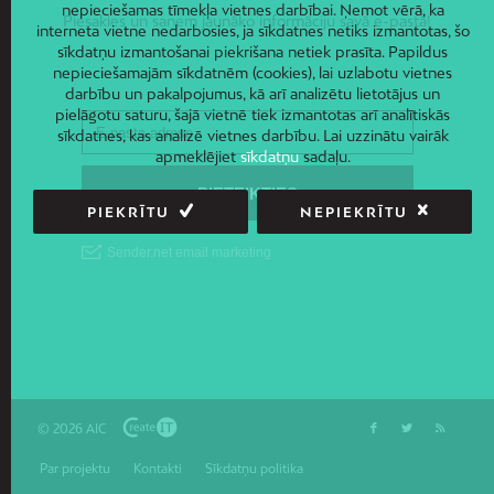
nepieciešamas tīmekļa vietnes darbībai. Ņemot vērā, ka
Piesakies un saņem jaunāko informāciju savā e-pastā!
interneta vietne nedarbosies, ja sīkdatnes netiks izmantotas, šo
sīkdatņu izmantošanai piekrišana netiek prasīta. Papildus
nepieciešamajām sīkdatnēm (cookies), lai uzlabotu vietnes
darbību un pakalpojumus, kā arī analizētu lietotājus un
pielāgotu saturu, šajā vietnē tiek izmantotas arī analītiskās
sīkdatnes, kas analizē vietnes darbību. Lai uzzinātu vairāk
apmeklējiet
sīkdatņu
sadaļu.
PIEKRĪTU
NEPIEKRĪTU
© 2026 AIC
Par projektu
Kontakti
Sīkdatņu politika