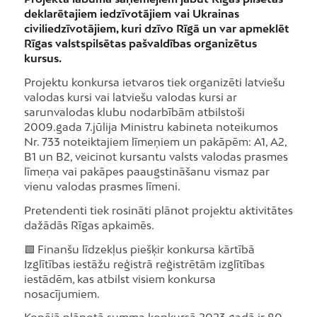
deklarētajiem iedzīvotājiem vai Ukrainas
civiliedzīvotājiem, kuri dzīvo Rīgā un var apmeklēt
Rīgas valstspilsētas pašvaldības organizētus
kursus.
Projektu konkursa ietvaros tiek organizēti latviešu
valodas kursi vai latviešu valodas kursi ar
sarunvalodas klubu nodarbībām atbilstoši
2009.gada 7.jūlija Ministru kabineta noteikumos
Nr. 733 noteiktajiem līmeņiem un pakāpēm: A1, A2,
B1 un B2, veicinot kursantu valsts valodas prasmes
līmeņa vai pakāpes paaugstināšanu vismaz par
vienu valodas prasmes līmeni.
Pretendenti tiek rosināti plānot projektu aktivitātes
dažādās Rīgas apkaimēs.
🟩 Finanšu līdzekļus piešķir konkursa kārtībā
Izglītības iestāžu reģistrā reģistrētām izglītības
iestādēm, kas atbilst visiem konkursa
nosacījumiem.