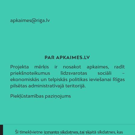
apkaimes@riga.lv
PAR APKAIMES.LV
Projekta mērķis ir nosakot apkaimes, radīt
priekšnoteikumus līdzsvarotas sociāli –
ekonomiskās un telpiskās politikas ieviešanai Rīgas
pilsētas administratīvajā teritorijā.
Piekļūstamības paziņojums
Šī tīmekļvietne izmanto sīkdatnes, tai skaitā sīkdatnes, kas
JAUNUMI E-PASTĀ