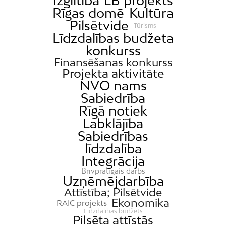
Izglītība
LB projekts
Rīgas domē
Kultūra
Pilsētvide
Tūrisms
Līdzdalības budžeta
konkurss
Finansēšanas konkurss
Projekta aktivitāte
NVO nams
Sabiedrība
Rīgā notiek
Labklājība
Sabiedrības
līdzdalība
Integrācija
Brīvprātīgais darbs
Uzņēmējdarbība
Attīstība; Pilsētvide
Ekonomika
RAIC projekts
Līdzdalības budžets
Pilsēta attīstās