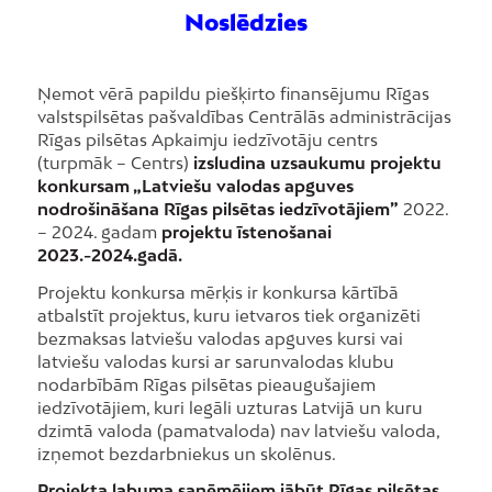
Noslēdzies
Ņemot vērā papildu piešķirto finansējumu Rīgas
valstspilsētas pašvaldības Centrālās administrācijas
Rīgas pilsētas Apkaimju iedzīvotāju centrs
(turpmāk – Centrs)
izsludina uzsaukumu projektu
konkursam „Latviešu valodas apguves
nodrošināšana Rīgas pilsētas iedzīvotājiem”
2022.
– 2024. gadam
projektu īstenošanai
2023.-2024.gadā.
Projektu konkursa mērķis ir konkursa kārtībā
atbalstīt projektus, kuru ietvaros tiek organizēti
bezmaksas latviešu valodas apguves kursi vai
latviešu valodas kursi ar sarunvalodas klubu
nodarbībām Rīgas pilsētas pieaugušajiem
iedzīvotājiem, kuri legāli uzturas Latvijā un kuru
dzimtā valoda (pamatvaloda) nav latviešu valoda,
izņemot bezdarbniekus un skolēnus.
Projekta labuma saņēmējiem jābūt Rīgas pilsētas