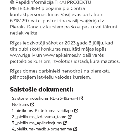
🟢 Papildinformācija TIKAI PROJEKTU
PIETEICĒJIEM pieejama pie Centra
kontaktpersonas Irinas Vasiļjevas pa tālruni
67181297 vai e-pastu: irina.vasiljeva@riga.lv.
Pierakstīšana uz kursiem pa šo e-pastu vai tālruni
netiek veikta.
Rīgas iedzīvotāji sākot ar 2023.gada 3.jūliju, kad
tiks publiskoti konkursa rezultāti mājas lapās
www.riga.lv un www.apkaimes.lv, paši varēs
pieteikties kursiem, izvēloties iestādi, kurā mācīties.
Rīgas domes darbinieki nenodrošina pierakstu
plānotajiem latviešu valodas kursiem.
Saistošie dokumenti:
Saistosie_noteikumi_RD-23-192-sn-1
Nolikums
1_pielikums_Pieteikuma_veidlapa
2._pielikums_Izdevumu_tame
3._pielikums_Apliecinajums
4_pielikums-macibu-programma