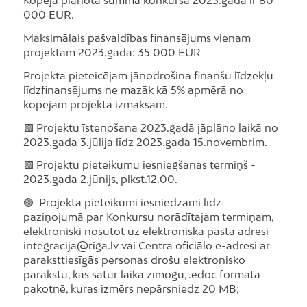
Kopējā plānotā summa konkursā 2023.gadā ir 80
000 EUR.
Maksimālais pašvaldības finansējums vienam
projektam 2023.gadā: 35 000 EUR
Projekta pieteicējam jānodrošina finanšu līdzekļu
līdzfinansējums ne mazāk kā 5% apmērā no
kopējām projekta izmaksām.
🟩 Projektu īstenošana 2023.gadā jāplāno laikā no
2023.gada 3.jūlija līdz 2023.gada 15.novembrim.
🟩 Projektu pieteikumu iesniegšanas termiņš -
2023.gada 2.jūnijs, plkst.12.00.
🟢 Projekta pieteikumi iesniedzami līdz
paziņojumā par Konkursu norādītajam termiņam,
elektroniski nosūtot uz elektroniskā pasta adresi
integracija@riga.lv vai Centra oficiālo e-adresi ar
paraksttiesīgās personas drošu elektronisko
parakstu, kas satur laika zīmogu, .edoc formāta
pakotnē, kuras izmērs nepārsniedz 20 MB;