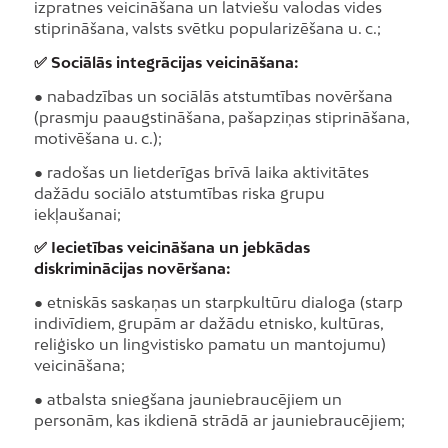
izpratnes veicināšana un latviešu valodas vides
stiprināšana, valsts svētku popularizēšana u. c.;
✅ Sociālās integrācijas veicināšana:
● nabadzības un sociālās atstumtības novēršana
(prasmju paaugstināšana, pašapziņas stiprināšana,
motivēšana u. c.);
● radošas un lietderīgas brīvā laika aktivitātes
dažādu sociālo atstumtības riska grupu
iekļaušanai;
✅ Iecietības veicināšana un jebkādas
diskriminācijas novēršana:
● etniskās saskaņas un starpkultūru dialoga (starp
indivīdiem, grupām ar dažādu etnisko, kultūras,
reliģisko un lingvistisko pamatu un mantojumu)
veicināšana;
● atbalsta sniegšana jauniebraucējiem un
personām, kas ikdienā strādā ar jauniebraucējiem;