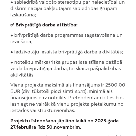
● sabiedrībā valdošo stereotipu par neiecietībai un
diskriminācijai pakļautajām sabiedrības grupām
izskaušana;
✅ Brīvprātīgā darba attīstība:
● brīvprātīgā darba programmas sagatavošana un
ieviešana;
● iedzīvotāju iesaiste brīvprātīgā darba aktivitātēs;
● noteiktu mērķa/riska grupas iesaistīšana dažādā
veidā brīvprātīgajā darbā, tai skaitā pašpalīdzības
aktivitātēs.
Viena projekta maksimālais finansējums ir 2500.00
EUR (divi tūkstoši pieci simti
euro
), minimālais
finansējums nav noteikts. Pretendentam ir tiesības
iesniegt ne vairāk kā vienu projekta pieteikumu no
iestādes vai struktūrvienības.
Projektu īstenošana jāplāno laikā no 2023.gada
27.februāra līdz 30.novembrim.