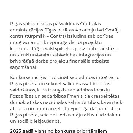
Rīgas valstspilsētas pašvaldības Centrālās
administrācijas Rīgas pilsētas Apkaimju iedzīvotāju
centrs (turpmāk – Centrs) izsludina sabiedrības
integrācijas un brīvprātīgā darba projektu
konkursu Rīgas valstspilsētas pašvaldības iestāžu
un struktūrvienību sabiedrības integrācijas un
brīvprātīgā darba projektu finansiāla atbalsta
saņemšanai.
Konkursa mērķis ir veicināt sabiedrības integrāciju
Rīgas pilsētā un sekmēt saliedētassabiedrības
veidošanos, kurā ir augsts sabiedrības locekļu
līdzdalības un sadarbības līmenis, tiek respektētas
demokrātiskas nacionālas valsts vērtības, kā arī tiek
attīstīta un popularizēta brīvprātīgā darba kustība
Rīgas pilsētā, veicinot iedzīvotāju aktīvu līdzdalību
un sociālo iekļaušanos.
2023.gadā viens no konkursa prioritārajiem