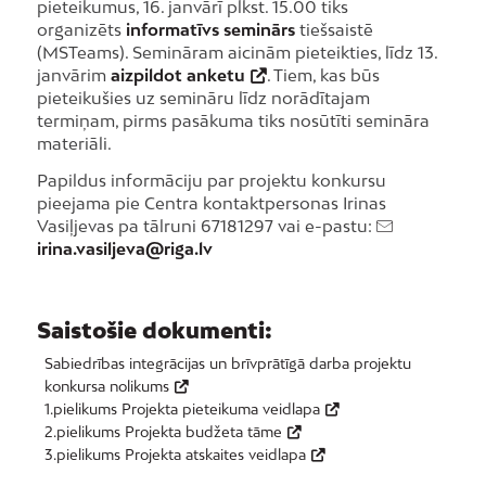
pieteikumus, 16. janvārī plkst. 15.00 tiks
organizēts
informatīvs seminārs
tiešsaistē
(MSTeams). Semināram aicinām pieteikties, līdz 13.
janvārim
aizpildot anketu
. Tiem, kas būs
pieteikušies uz semināru līdz norādītajam
termiņam, pirms pasākuma tiks nosūtīti semināra
materiāli.
Papildus informāciju par projektu konkursu
pieejama pie Centra kontaktpersonas Irinas
Vasiļjevas pa tālruni 67181297 vai e-pastu:
irina.vasiljeva@riga.lv
Saistošie dokumenti:
Sabiedrības integrācijas un brīvprātīgā darba projektu
konkursa nolikums
1.pielikums Projekta pieteikuma veidlapa
2.pielikums Projekta budžeta tāme
3.pielikums Projekta atskaites veidlapa