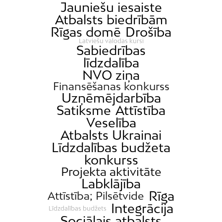
Jauniešu iesaiste
Atbalsts biedrībām
Rīgas domē
Drošība
Latviešu valodas kursi
Sabiedrības
līdzdalība
NVO ziņa
Finansēšanas konkurss
Uzņēmējdarbība
Satiksme
Attīstība
Veselība
Atbalsts Ukrainai
Līdzdalības budžeta
konkurss
Projekta aktivitāte
Labklājība
Rīga
Attīstība; Pilsētvide
Integrācija
Līdzdalības budžets
Sociālais atbalsts