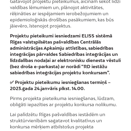
Gatavojot projektu pieteikumus, aicinām sekot līdzi
valdības lēmumiem un, plānojot aktivitātes,
rēķināties ar iespējamiem ierobežojumiem un
epidemioloģiskās drošības pasākumiem, kas būs
jāievēro, īstenojot projektus.
Projektu pieteikumi iesniedzami ELISS sistēmā
Rīgas valstspilsētas pašvaldības Centrālās
administrācijas Apkaimju attīstības, sabiedrības
integrācijas pārvaldes Sabiedrības integrācijas un
līdzdalības nodaļai ar elektronisku dienesta vēstuli
(bez droša e-parkasta) ar norādi “RD iestāžu
sabiedrības integrācijas projektu konkursam”.
✅ Projektu pieteikumu iesniegšanas termiņš –
2023.gada 24.janvāris plkst. 14.00.
Pirms projekta pieteikuma iesniegšanas, lūdzam,
obligāti iepazīties ar projektu konkursa nolikumu.
Lai palīdzētu Rīgas pašvaldības iestādēm un
struktūrvienībām sagatavot kvalitatīvus un
konkursa mērķiem atbilstošus projekta