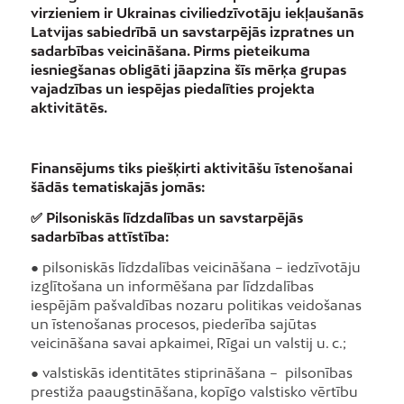
virzieniem ir Ukrainas civiliedzīvotāju iekļaušanās
Latvijas sabiedrībā un savstarpējās izpratnes un
sadarbības veicināšana. Pirms pieteikuma
iesniegšanas obligāti jāapzina šīs mērķa grupas
vajadzības un iespējas piedalīties projekta
aktivitātēs.
Finansējums tiks piešķirti aktivitāšu īstenošanai
šādās tematiskajās jomās:
✅ Pilsoniskās līdzdalības un savstarpējās
sadarbības attīstība:
● pilsoniskās līdzdalības veicināšana – iedzīvotāju
izglītošana un informēšana par līdzdalības
iespējām pašvaldības nozaru politikas veidošanas
un īstenošanas procesos, piederība sajūtas
veicināšana savai apkaimei, Rīgai un valstij u. c.;
● valstiskās identitātes stiprināšana – pilsonības
prestiža paaugstināšana, kopīgo valstisko vērtību