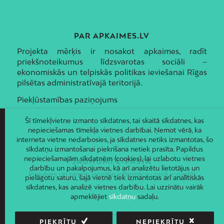
PAR APKAIMES.LV
Projekta mērķis ir nosakot apkaimes, radīt
priekšnoteikumus līdzsvarotas sociāli –
ekonomiskās un telpiskās politikas ieviešanai Rīgas
pilsētas administratīvajā teritorijā.
Piekļūstamības paziņojums
Šī tīmekļvietne izmanto sīkdatnes, tai skaitā sīkdatnes, kas
nepieciešamas tīmekļa vietnes darbībai. Ņemot vērā, ka
interneta vietne nedarbosies, ja sīkdatnes netiks izmantotas, šo
sīkdatņu izmantošanai piekrišana netiek prasīta. Papildus
nepieciešamajām sīkdatnēm (cookies), lai uzlabotu vietnes
JAUNUMI E-PASTĀ
darbību un pakalpojumus, kā arī analizētu lietotājus un
Piesakies un saņem jaunāko informāciju savā e-pastā!
pielāgotu saturu, šajā vietnē tiek izmantotas arī analītiskās
sīkdatnes, kas analizē vietnes darbību. Lai uzzinātu vairāk
apmeklējiet
sīkdatņu
sadaļu.
PIEKRĪTU
NEPIEKRĪTU