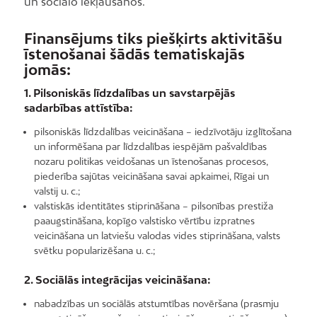
un sociālo iekļaušanos.
Finansējums tiks piešķirts aktivitāšu
īstenošanai šādās tematiskajās
jomās:
1. Pilsoniskās līdzdalības un savstarpējās
sadarbības attīstība:
pilsoniskās līdzdalības veicināšana – iedzīvotāju izglītošana
un informēšana par līdzdalības iespējām pašvaldības
nozaru politikas veidošanas un īstenošanas procesos,
piederība sajūtas veicināšana savai apkaimei, Rīgai un
valstij u. c.;
valstiskās identitātes stiprināšana – pilsonības prestiža
paaugstināšana, kopīgo valstisko vērtību izpratnes
veicināšana un latviešu valodas vides stiprināšana, valsts
svētku popularizēšana u. c.;
2. Sociālās integrācijas veicināšana:
nabadzības un sociālās atstumtības novēršana (prasmju