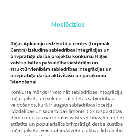
Noslēdzies
Rīgas Apkaimju iedzīvotāju centrs (turpmāk –
Centrs) izsludina sabiedrības integrācijas un
brīvprātīgā darba projektu konkursu Rīgas
valstspilsētas pašvaldības iestādēm un
struktūrvienībām sabiedrības integrācijas un
brīvprātīgā darba aktivitāšu un pasākumu
īstenošanai.
Konkursa mērķis ir veicināt sabiedrības integrāciju
Rīgas pilsētā un sekmēt saliedētas sabiedrības
veidošanos, kurā ir augsts sabiedrības locekļu
līdzdalības un sadarbības līmenis, tiek respektētas
demokrātiskas nacionālas valsts vērtības, kā arī tiek
attīstīta un popularizēta brīvprātīgā darba kustība
Rīgas pilsētā, veicinot iedzīvotāju aktīvu līdzdalību