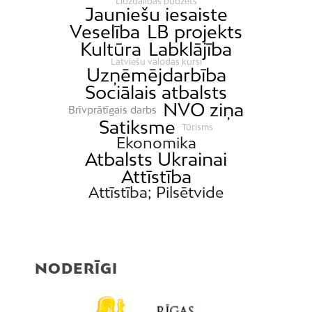
Līdzdalības budžets
Jauniešu iesaiste
Veselība
LB projekts
Kultūra
Labklājība
Latviešu valodas kursi
Uzņēmējdarbība
Sociālais atbalsts
NVO ziņa
Brīvprātīgais darbs
Satiksme
Tūrisms
Ekonomika
Atbalsts Ukrainai
Attīstība
Attīstība; Pilsētvide
NODERĪGI