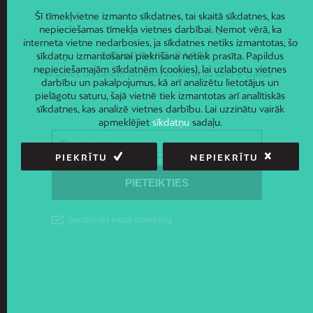
Šī tīmekļvietne izmanto sīkdatnes, tai skaitā sīkdatnes, kas
nepieciešamas tīmekļa vietnes darbībai. Ņemot vērā, ka
interneta vietne nedarbosies, ja sīkdatnes netiks izmantotas, šo
JAUNUMI E-PASTĀ
sīkdatņu izmantošanai piekrišana netiek prasīta. Papildus
nepieciešamajām sīkdatnēm (cookies), lai uzlabotu vietnes
Piesakies un saņem jaunāko informāciju savā e-pastā!
darbību un pakalpojumus, kā arī analizētu lietotājus un
pielāgotu saturu, šajā vietnē tiek izmantotas arī analītiskās
sīkdatnes, kas analizē vietnes darbību. Lai uzzinātu vairāk
apmeklējiet
sīkdatņu
sadaļu.
PIEKRĪTU
NEPIEKRĪTU