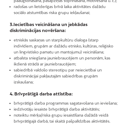
paaugstināšana, pašapziņas stiprināšana, motivēšana u. c.);
radošas un lietderīgas brīvā laika aktivitātes dažādu
sociālo atstumtības riska grupu iekļaušanai;
3.Iecietības veicināšana un jebkādas
diskriminācijas novēršana:
etniskās saskaņas un starpkultūru dialoga (starp
indivīdiem, grupām ar dažādu etnisko, kultūras, reliģisko
un lingvistisko pamatu un mantojumu) veicināšana;
atbalsta sniegšana jauniebraucējiem un personām, kas
ikdienā strādā ar jauniebraucējiem;
sabiedrībā valdošo stereotipu par neiecietībai un
diskriminācijai pakļautajām sabiedrības grupām
izskaušana;
4. Brīvprātīgā darba attīstība:
brīvprātīgā darba programmas sagatavošana un ieviešana;
iedzīvotāju iesaiste brīvprātīgā darba aktivitātēs;
noteiktu mērķa/riska grupu iesaistīšana dažādā veidā
brīvprātīgajā darbā, tai skaitā pašpalīdzības aktivitātēs.