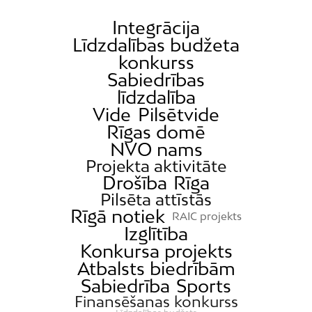
Integrācija
Līdzdalības budžeta
konkurss
Sabiedrības
līdzdalība
Vide
Pilsētvide
Rīgas domē
NVO nams
Projekta aktivitāte
Drošība
Rīga
Pilsēta attīstās
Rīgā notiek
RAIC projekts
Izglītība
Konkursa projekts
Atbalsts biedrībām
Sabiedrība
Sports
Finansēšanas konkurss