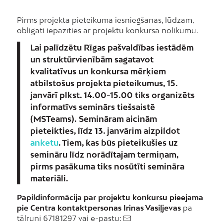
Pirms projekta pieteikuma iesniegšanas, lūdzam,
obligāti iepazīties ar projektu konkursa nolikumu.
Lai palīdzētu Rīgas pašvaldības iestādēm
un struktūrvienībām sagatavot
kvalitatīvus un konkursa mērķiem
atbilstošus projekta pieteikumus, 15.
janvārī plkst. 14.00-15.00 tiks organizēts
informatīvs seminārs tiešsaistē
(MSTeams).
Semināram aicinām
pieteikties, līdz 13. janvārim aizpildot
anketu
. Tiem, kas būs pieteikušies uz
semināru līdz norādītajam termiņam,
pirms pasākuma tiks nosūtīti semināra
materiāli.
Papildinformācija par projektu konkursu pieejama
pie Centra kontaktpersonas Irinas Vasiļjevas
pa
tālruni 67181297 vai e-pastu: