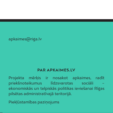
apkaimes@riga.lv
PAR APKAIMES.LV
Projekta mērķis ir nosakot apkaimes, radīt
priekšnoteikumus līdzsvarotas sociāli –
ekonomiskās un telpiskās politikas ieviešanai Rīgas
pilsētas administratīvajā teritorijā.
Piekļūstamības paziņojums