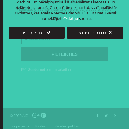
JAUNUMI E-PASTĀ
darbību un pakalpojumus, kā arī analizētu lietotājus un
pielāgotu saturu, šajā vietnē tiek izmantotas arī analītiskās
Piesakies un saņem jaunāko informāciju savā e-pastā!
sīkdatnes, kas analizē vietnes darbību. Lai uzzinātu vairāk
apmeklējiet
sīkdatņu
sadaļu.
PIEKRĪTU
NEPIEKRĪTU
© 2026 AIC
Par projektu
Kontakti
Sīkdatņu politika