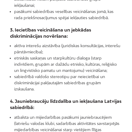
iekļaušanai;
pasākumi sabiedrības veselības veicināšanas jomā, kas
rada priekšnosacījumus spējai iekļauties sabiedrībā.
3. Iecietības veicināšana un jebkādas
diskriminācijas novēršana:
aktīva interešu aizstāvība (juridiskas konsultācijas, interešu
pārstāvniecība);
etniskās saskaņas un starpkultūru dialoga (starp
indivīdiem, grupām ar dažādu etnisko, kultūras, reliģisko
un lingvistisko pamatu un mantojumu) veicināšana;
sabiedrībā valdošo stereotipu par neiecietībai un
diskriminācijai pakļautajām sabiedrības grupām
izskaušana.
4. Jauniebraucēju līdzdalība un iekļaušana Latvijas
sabiedrībā:
atbalsta un mijiedarbības pasākumi jauniebraucējiem
(latviešu valodas klubi, sadarbības aktivitātes savstarpējās
mijiedarbības veicināšanai starp vietējiem Rīgas