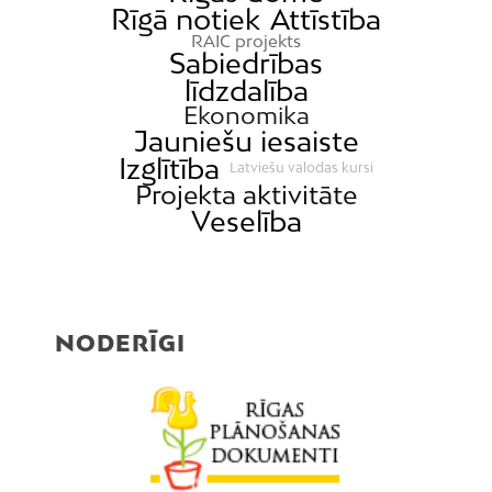
Rīgā notiek
Attīstība
RAIC projekts
Sabiedrības
līdzdalība
Ekonomika
Jauniešu iesaiste
Izglītība
Latviešu valodas kursi
Projekta aktivitāte
Veselība
NODERĪGI