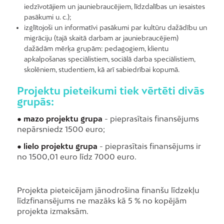
iedzīvotājiem un jauniebraucējiem, līdzdalības un iesaistes
pasākumi u. c.);
izglītojoši un informatīvi pasākumi par kultūru dažādību un
migrāciju (tajā skaitā darbam ar jauniebraucējiem)
dažādām mērķa grupām: pedagogiem, klientu
apkalpošanas speciālistiem, sociālā darba speciālistiem,
skolēniem, studentiem, kā arī sabiedrībai kopumā.
Projektu pieteikumi tiek vērtēti divās
grupās:
● mazo projektu grupa
- pieprasītais finansējums
nepārsniedz 1500 euro;
● lielo projektu grupa
- pieprasītais finansējums ir
no 1500,01 euro līdz 7000 euro.
Projekta pieteicējam jānodrošina finanšu līdzekļu
līdzfinansējums ne mazāks kā 5 % no kopējām
projekta izmaksām.