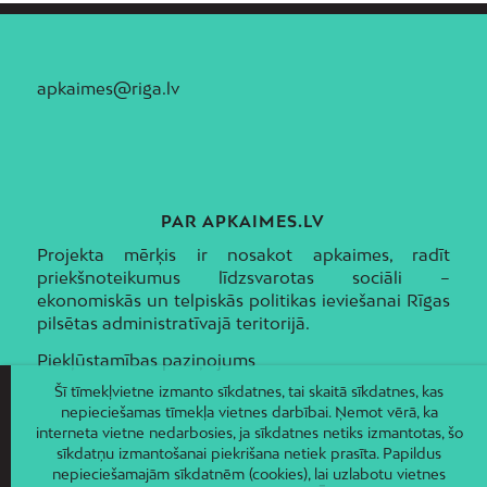
apkaimes@riga.lv
PAR APKAIMES.LV
Projekta mērķis ir nosakot apkaimes, radīt
priekšnoteikumus līdzsvarotas sociāli –
ekonomiskās un telpiskās politikas ieviešanai Rīgas
pilsētas administratīvajā teritorijā.
Piekļūstamības paziņojums
Šī tīmekļvietne izmanto sīkdatnes, tai skaitā sīkdatnes, kas
nepieciešamas tīmekļa vietnes darbībai. Ņemot vērā, ka
interneta vietne nedarbosies, ja sīkdatnes netiks izmantotas, šo
sīkdatņu izmantošanai piekrišana netiek prasīta. Papildus
nepieciešamajām sīkdatnēm (cookies), lai uzlabotu vietnes