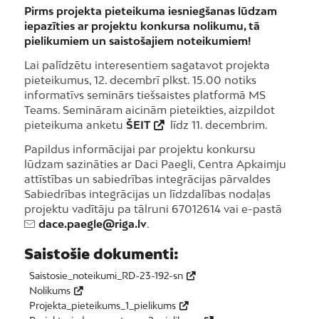
Pirms projekta pieteikuma iesniegšanas lūdzam
iepazīties ar projektu konkursa nolikumu, tā
pielikumiem un saistošajiem noteikumiem!
Lai palīdzētu interesentiem sagatavot projekta
pieteikumus, 12. decembrī plkst. 15.00 notiks
informatīvs seminārs tiešsaistes platformā MS
Teams. Semināram aicinām pieteikties, aizpildot
pieteikuma anketu
ŠEIT
līdz 11. decembrim.
Papildus informācijai par projektu konkursu
lūdzam sazināties ar Daci Paegli, Centra Apkaimju
attīstības un sabiedrības integrācijas pārvaldes
Sabiedrības integrācijas un līdzdalības nodaļas
projektu vadītāju pa tālruni 67012614 vai e-pastā
dace.paegle@riga.lv
.
Saistošie dokumenti:
Saistosie_noteikumi_RD-23-192-sn
Nolikums
Projekta_pieteikums_1_pielikums