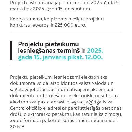
Projektu īstenošana jāplāno laikā no 2025. gada 5.
marta līdz 2025. gada 15. novembrim.
Kopējā summa, ko plānots piešķirt projektu
konkursa ietvaros, ir 225 000 euro.
Projektu pieteikumu
iesniegšanas termiņš ir
2025.
gada 15. janvāris plkst. 12.00.
Projektu pieteikumi iesniedzami elektroniska
dokumenta veidā, aizpildot tos valsts valodā un
sagatavojot atbilstoši normatīvajiem aktiem par
dokumentu noformēšanu, elektroniski nosūtot uz
elektroniskā pasta adresi integracija@riga.lv vai
Centra oficiālo e-adresi ar paraksttiesīgās personas
drošu elektronisko parakstu, kas satur laika zīmogu,
.edoc formāta pakotnē, kuras izmērs nepārsniedz
20 MB.