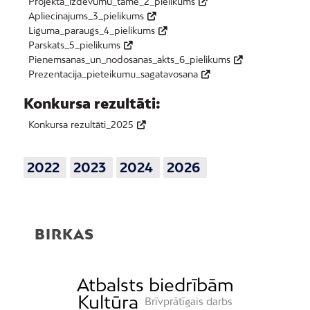
Projekta_izdevumu_tame_2_pielikums
Apliecinajums_3_pielikums
Liguma_paraugs_4_pielikums
Parskats_5_pielikums
Pienemsanas_un_nodosanas_akts_6_pielikums
Prezentacija_pieteikumu_sagatavosana
Konkursa rezultāti:
Konkursa rezultāti_2025
2022
2023
2024
2026
BIRKAS
Atbalsts biedrībām
Kultūra
Brīvprātīgais darbs