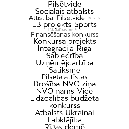
Pilsētvide
Sociālais atbalsts
Attīstība; Pilsētvide
Tūrisms
LB projekts
Sports
Līdzdalības budžets
Finansēšanas konkurss
Konkursa projekts
Integrācija
Rīga
Sabiedrība
Uzņēmējdarbība
Satiksme
Pilsēta attīstās
Drošība
NVO ziņa
NVO nams
Vide
Līdzdalības budžeta
konkurss
Atbalsts Ukrainai
Labklājība
Rīgas domē