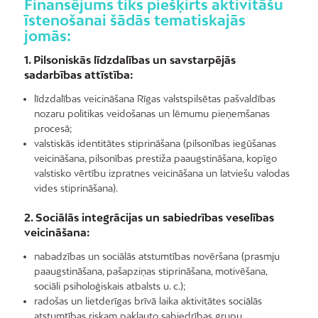
Finansējums tiks piešķirts aktivitāšu
īstenošanai šādās tematiskajās
jomās:
1. Pilsoniskās līdzdalības un savstarpējās
sadarbības attīstība:
līdzdalības veicināšana Rīgas valstspilsētas pašvaldības
nozaru politikas veidošanas un lēmumu pieņemšanas
procesā;
valstiskās identitātes stiprināšana (pilsonības iegūšanas
veicināšana, pilsonības prestiža paaugstināšana, kopīgo
valstisko vērtību izpratnes veicināšana un latviešu valodas
vides stiprināšana).
2. Sociālās integrācijas un sabiedrības veselības
veicināšana:
nabadzības un sociālās atstumtības novēršana (prasmju
paaugstināšana, pašapziņas stiprināšana, motivēšana,
sociāli psiholoģiskais atbalsts u. c.);
radošas un lietderīgas brīvā laika aktivitātes sociālās
atstumtības riskam pakļauto sabiedrības grupu