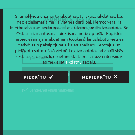
Šī tīmekļvietne izmanto sīkdatnes, tai skaitā sīkdatnes, kas
JAUNUMI E-PASTĀ
nepieciešamas tīmekļa vietnes darbībai. Ņemot vērā, ka
Piesakies un saņem jaunāko informāciju savā e-pastā!
interneta vietne nedarbosies, ja sīkdatnes netiks izmantotas, šo
sīkdatņu izmantošanai piekrišana netiek prasīta. Papildus
nepieciešamajām sīkdatnēm (cookies), lai uzlabotu vietnes
darbību un pakalpojumus, kā arī analizētu lietotājus un
pielāgotu saturu, šajā vietnē tiek izmantotas arī analītiskās
sīkdatnes, kas analizē vietnes darbību. Lai uzzinātu vairāk
apmeklējiet
sīkdatņu
sadaļu.
PIEKRĪTU
NEPIEKRĪTU