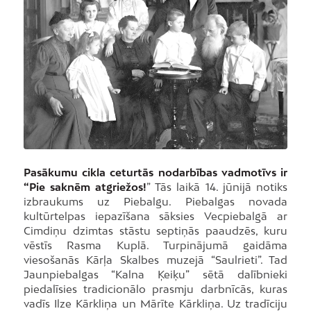
Pasākumu cikla ceturtās nodarbības vadmotīvs ir
“Pie saknēm atgriežos!
” Tās laikā 14. jūnijā notiks
izbraukums uz Piebalgu. Piebalgas novada
kultūrtelpas iepazīšana sāksies Vecpiebalgā ar
Cimdiņu dzimtas stāstu septiņās paaudzēs, kuru
vēstīs Rasma Kuplā. Turpinājumā gaidāma
viesošanās Kārļa Skalbes muzejā “Saulrieti”. Tad
Jaunpiebalgas “Kalna Ķeiķu” sētā dalībnieki
piedalīsies tradicionālo prasmju darbnīcās, kuras
vadīs Ilze Kārkliņa un Mārīte Kārkliņa. Uz tradīciju