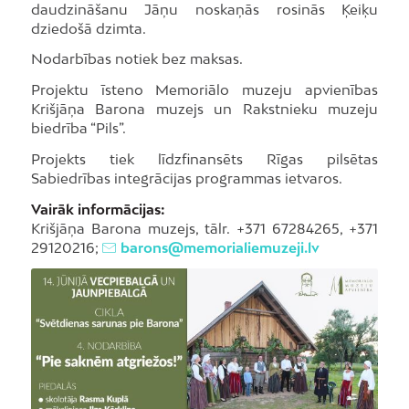
daudzināšanu Jāņu noskaņās rosinās Ķeiķu
dziedošā dzimta.
Nodarbības notiek bez maksas.
Projektu īsteno Memoriālo muzeju apvienības
Krišjāņa Barona muzejs un Rakstnieku muzeju
biedrība “Pils”.
Projekts tiek līdzfinansēts Rīgas pilsētas
Sabiedrības integrācijas programmas ietvaros.
Vairāk informācijas:
Krišjāņa Barona muzejs, tālr. +371 67284265, +371
29120216;
barons@memorialiemuzeji.lv