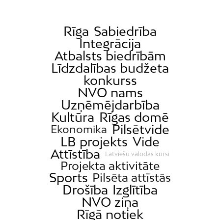
Rīga
Sabiedrība
Integrācija
Atbalsts biedrībām
Līdzdalības budžeta
konkurss
NVO nams
Uzņēmējdarbība
Kultūra
Rīgas domē
Pilsētvide
Ekonomika
LB projekts
Vide
Attīstība
Latviešu valodas kursi
Projekta aktivitāte
Sports
Pilsēta attīstās
Drošība
Izglītība
NVO ziņa
Rīgā notiek