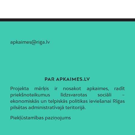
apkaimes@riga.lv
PAR APKAIMES.LV
Projekta mērķis ir nosakot apkaimes, radīt
priekšnoteikumus līdzsvarotas sociāli –
ekonomiskās un telpiskās politikas ieviešanai Rīgas
pilsētas administratīvajā teritorijā.
Piekļūstamības paziņojums