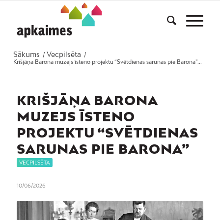
Sākums
Vecpilsēta
/
/
Krišjāņa Barona muzejs īsteno projektu “Svētdienas sarunas pie Barona”...
KRIŠJĀŅA BARONA
MUZEJS ĪSTENO
PROJEKTU “SVĒTDIENAS
SARUNAS PIE BARONA”
VECPILSĒTA
10/06/2026