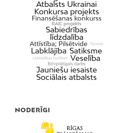
Atbalsts Ukrainai
Konkursa projekts
Finansēšanas konkurss
RAIC projekts
Sabiedrības
līdzdalība
Attīstība; Pilsētvide
Tūrisms
Labklājība
Satiksme
Veselība
Līdzdalības budžets
Brīvprātīgais darbs
Jauniešu iesaiste
Sociālais atbalsts
NODERĪGI