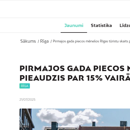
Jaunumi
Statistika
Līdz
Sākums
Rīga
/
/
Pirmajos gada piecos mēnešos Rīgas tūristu skaits p
PIRMAJOS GADA PIECOS 
PIEAUDZIS PAR 15% VAIR
RĪGA
21/07/2025