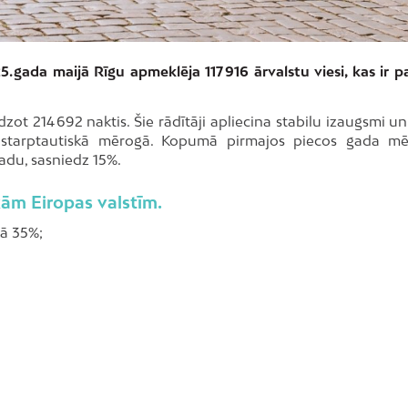
25. gada maijā Rīgu apmeklēja 117 916 ārvalstu viesi, kas ir 
zot 214 692 naktis. Šie rādītāji apliecina stabilu izaugsmi u
 starptautiskā mērogā. Kopumā pirmajos piecos gada m
adu, sasniedz 15%.
kām Eiropas valstīm.
kā 35%;