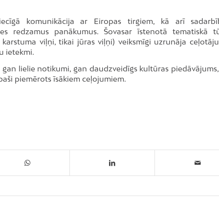
tiecīgā komunikācija ar Eiropas tirgiem, kā arī sadarb
es redzamus panākumus. Šovasar īstenotā tematiskā t
stuma viļņi, tikai jūras viļņi) veiksmīgi uzrunāja ceļotājus
u ietekmi.
āt gan lielie notikumi, gan daudzveidīgs kultūras piedāvājums,
 īpaši piemērots īsākiem ceļojumiem.