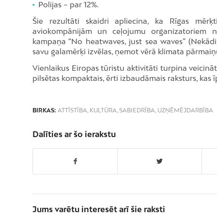
Polijas – par 12%.
Šie rezultāti skaidri apliecina, ka Rīgas mērķ
aviokompānijām un ceļojumu organizatoriem n
kampaņa “No heatwaves, just sea waves” (Nekādi kar
savu galamērķi izvēlas, ņemot vērā klimata pārmaiņ
Vienlaikus Eiropas tūristu aktivitāti turpina veicin
pilsētas kompaktais, ērti izbaudāmais raksturs, kas
BIRKAS:
ATTĪSTĪBA
,
KULTŪRA
,
SABIEDRĪBA
,
UZŅĒMĒJDARBĪBA
Dalīties ar šo ierakstu
Jums varētu interesēt arī šie raksti