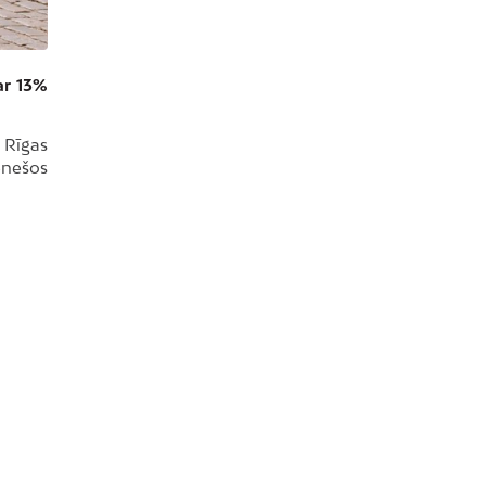
par 13%
n Rīgas
ēnešos