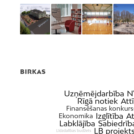
BIRKAS
Uzņēmējdarbība
N
Rīgā notiek
Att
Finansēšanas konkurs
Izglītība
At
Ekonomika
Labklājība
Sabiedrība
LB projekt
Līdzdalības budžets