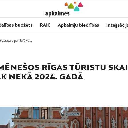
dalības budžets
RAIC
Apkaimju biedrības
Integrācij
ieaudzis par 15% va...
MĒNEŠOS RĪGAS TŪRISTU SKA
ĀK NEKĀ 2024. GADĀ