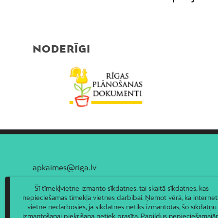
NODERĪGI
apkaimes@riga.lv
Šī tīmekļvietne izmanto sīkdatnes, tai skaitā sīkdatnes, kas
nepieciešamas tīmekļa vietnes darbībai. Ņemot vērā, ka internet
vietne nedarbosies, ja sīkdatnes netiks izmantotas, šo sīkdatņu
izmantošanai piekrišana netiek prasīta. Papildus nepieciešamaj