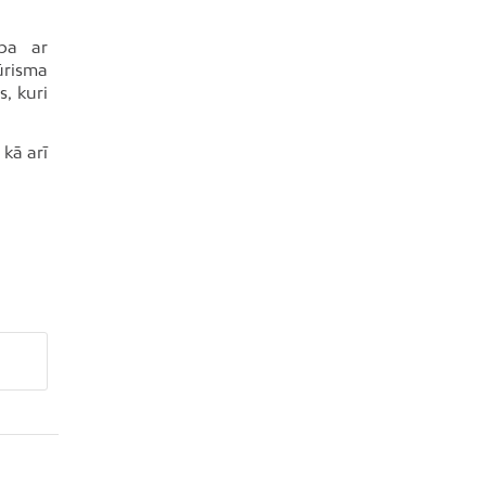
ība ar
ūrisma
, kuri
 kā arī