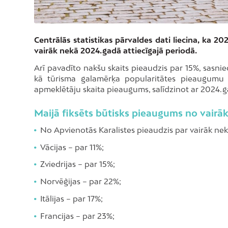
Centrālās statistikas pārvaldes dati liecina, ka 20
vairāk nekā 2024. gadā attiecīgajā periodā.
Arī pavadīto nakšu skaits pieaudzis par 15%, sasnied
kā tūrisma galamērķa popularitātes pieaugumu
apmeklētāju skaita pieaugums, salīdzinot ar 2024. g
Maijā fiksēts būtisks pieaugums no vairā
No Apvienotās Karalistes pieaudzis par vairāk ne
Vācijas – par 11%;
Zviedrijas – par 15%;
Norvēģijas – par 22%;
Itālijas – par 17%;
Francijas – par 23%;