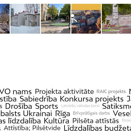
VO nams
Projekta aktivitāte
RAIC projekts
īstība
Sabiedrība
Konkursa projekts
J
Drošība
Sports
Satiksm
s
Latviešu valodas kursi
balsts Ukrainai
Rīga
Vese
Brīvprātīgais darbs
s līdzdalība
Kultūra
Pilsēta attīstās
Tūri
s
Līdzdalības budžet
Attīstība; Pilsētvide