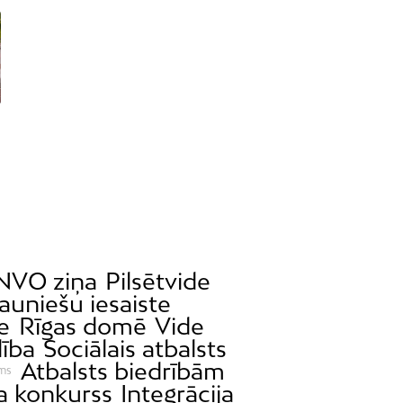
NVO ziņa
Pilsētvide
auniešu iesaiste
e
Rīgas domē
Vide
lība
Sociālais atbalsts
Atbalsts biedrībām
sms
a konkurss
Integrācija