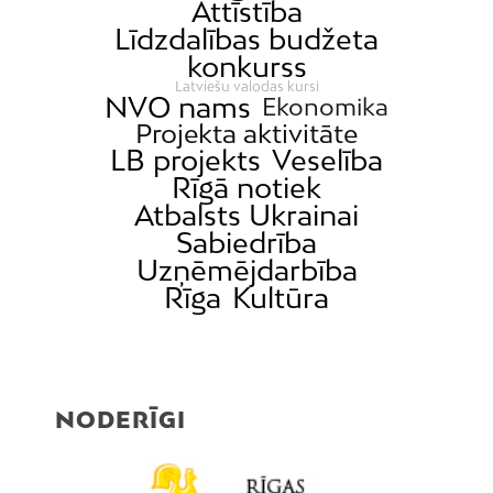
Attīstība
Līdzdalības budžeta
konkurss
Latviešu valodas kursi
NVO nams
Ekonomika
Projekta aktivitāte
LB projekts
Veselība
Rīgā notiek
Atbalsts Ukrainai
Sabiedrība
Uzņēmējdarbība
Rīga
Kultūra
NODERĪGI