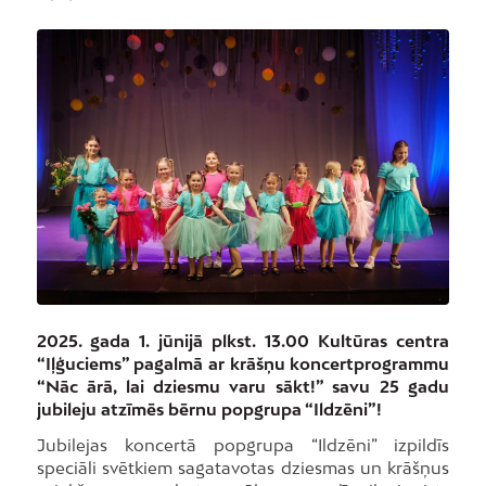
2025. gada 1. jūnijā plkst. 13.00 Kultūras centra
“Iļģuciems” pagalmā ar krāšņu koncertprogrammu
“Nāc ārā, lai dziesmu varu sākt!” savu 25 gadu
jubileju atzīmēs bērnu popgrupa “Ildzēni”!
Jubilejas koncertā popgrupa “Ildzēni” izpildīs
speciāli svētkiem sagatavotas dziesmas un krāšņus