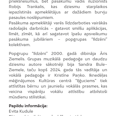
priekšnesumus, bet pasākumu vadīs iluzionists
Robijs Trankalis, kas dziesmu starplaikos
iepazīstinās apmeklētājus ar dažādiem burvju
pasaules noslēpumiem.
Pasākuma apmeklētāji varēs līdzdarboties vairākās
radošajās darbnīcās – gatavot smilšu aplikācijas,
līmēt, zīmēt, kā arī sagatavot īpašu apsveikumu
pasākuma jubilāriem – popgrupas “Ildzēni”
kolektīvam.
Popgrupu “Ildzēni” 2000. gadā dibināja Āris
Ziemelis. Grupas muzikālā pedagoģe un daudzu
dziesmu autore sākotnēji bija Sandra Bule–
Ziemele, taču kopš 2024. gada tās vadītāja un
vokālā pedagoģe ir Kristīne Paņko. Iknedēļas
mēģinājumos Kultūras centrā “Iļģuciems” tiek
attīstītas bērnu un jauniešu vokālās prasmes, kas
veicina vispārēju vokālu attīstību atbilstoši
mūsdienu stilistikai.
Papildu informācija:
Evita Kudule