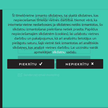
Šī tīmekļvietne izmanto sīkdatnes, tai skaitā sīkdatnes, kas
JAUNUMI E-PASTĀ
nepieciešamas tīmekļa vietnes darbībai. Ņemot vērā, ka
Piesakies un saņem jaunāko informāciju savā e-pastā!
interneta vietne nedarbosies, ja sīkdatnes netiks izmantotas, šo
sīkdatņu izmantošanai piekrišana netiek prasīta. Papildus
nepieciešamajām sīkdatnēm (cookies), lai uzlabotu vietnes
darbību un pakalpojumus, kā arī analizētu lietotājus un
pielāgotu saturu, šajā vietnē tiek izmantotas arī analītiskās
sīkdatnes, kas analizē vietnes darbību. Lai uzzinātu vairāk
apmeklējiet
sīkdatņu
sadaļu.
PIEKRĪTU
NEPIEKRĪTU