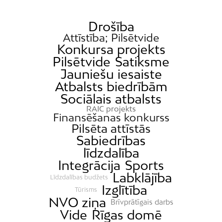
Drošība
Attīstība; Pilsētvide
Konkursa projekts
Pilsētvide
Satiksme
Jauniešu iesaiste
Atbalsts biedrībām
Sociālais atbalsts
RAIC projekts
Finansēšanas konkurss
Pilsēta attīstās
Sabiedrības
līdzdalība
Integrācija
Sports
Labklājība
Līdzdalības budžets
Izglītība
Tūrisms
NVO ziņa
Brīvprātīgais darbs
Vide
Rīgas domē