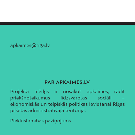
apkaimes@riga.lv
PAR APKAIMES.LV
Projekta mērķis ir nosakot apkaimes, radīt
priekšnoteikumus līdzsvarotas sociāli –
ekonomiskās un telpiskās politikas ieviešanai Rīgas
pilsētas administratīvajā teritorijā.
Piekļūstamības paziņojums