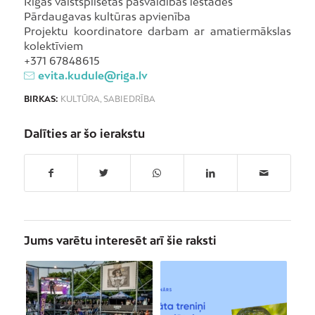
Rīgas valstspilsētas pašvaldības iestādes
Pārdaugavas kultūras apvienība
Projektu koordinatore darbam ar amatiermākslas
kolektīviem
+371 67848615
evita.kudule@riga.lv
BIRKAS:
KULTŪRA
,
SABIEDRĪBA
Dalīties ar šo ierakstu
Jums varētu interesēt arī šie raksti