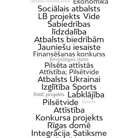
Ekonomika
Latviešu valodas kursi
Sociālais atbalsts
LB projekts
Vide
Sabiedrības
līdzdalība
Atbalsts biedrībām
Jauniešu iesaiste
Finansēšanas konkurss
Brīvprātīgais darbs
Pilsēta attīstās
Attīstība; Pilsētvide
Atbalsts Ukrainai
Izglītība
Sports
Labklājība
RAIC projekts
Pilsētvide
Tūrisms
Attīstība
Konkursa projekts
Rīgas domē
Integrācija
Satiksme