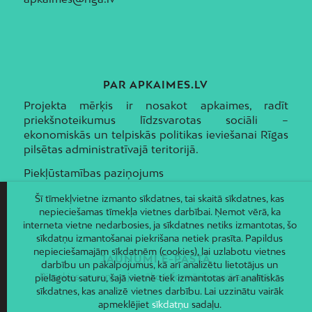
PAR APKAIMES.LV
Projekta mērķis ir nosakot apkaimes, radīt
priekšnoteikumus līdzsvarotas sociāli –
ekonomiskās un telpiskās politikas ieviešanai Rīgas
pilsētas administratīvajā teritorijā.
Piekļūstamības paziņojums
Šī tīmekļvietne izmanto sīkdatnes, tai skaitā sīkdatnes, kas
nepieciešamas tīmekļa vietnes darbībai. Ņemot vērā, ka
interneta vietne nedarbosies, ja sīkdatnes netiks izmantotas, šo
sīkdatņu izmantošanai piekrišana netiek prasīta. Papildus
nepieciešamajām sīkdatnēm (cookies), lai uzlabotu vietnes
JAUNUMI E-PASTĀ
darbību un pakalpojumus, kā arī analizētu lietotājus un
Piesakies un saņem jaunāko informāciju savā e-pastā!
pielāgotu saturu, šajā vietnē tiek izmantotas arī analītiskās
sīkdatnes, kas analizē vietnes darbību. Lai uzzinātu vairāk
apmeklējiet
sīkdatņu
sadaļu.