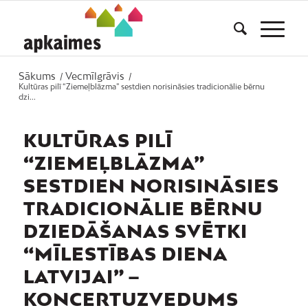
Sākums
Vecmīlgrāvis
/
/
Kultūras pilī “Ziemeļblāzma” sestdien norisināsies tradicionālie bērnu
dzi...
KULTŪRAS PILĪ
“ZIEMEĻBLĀZMA”
SESTDIEN NORISINĀSIES
TRADICIONĀLIE BĒRNU
DZIEDĀŠANAS SVĒTKI
“MĪLESTĪBAS DIENA
LATVIJAI” –
KONCERTUZVEDUMS