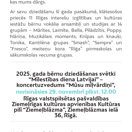
kas mums dārgs.
Ar savu dziedāšanu šī gada pasākumā, klātesošos
priecēs 11 Rīgas interešu izglītības un kultūras
iestāžu bērnu vokālie ansambļi un studijas ar 14
grupām – Mārītes, Laimīte, Bella, Pīlādzītis, Poppy,
Nāriņa, Muzikālais moments, Knīpas un knauķi,
Tonika, Kantilēna grupas “Smash”, “Sempre” un
“Fresco”, meiteņu kora “Rīga” pirmsskolas un
sākumskolas vecuma grupas.
2025. gada bērnu dziedāšanas svētki
“Mīlestības diena Latvijai” –
koncertuzvedums “Mūsu mīļvārdiņi”,
norisināsies 29. novembrī plkst. 12.00
Rīgas valstspilsētas pašvaldības
Ziemeļrīgas kultūras apvienības Kultūras
pilī “Ziemeļblāzma”, Ziemeļblāzmas ielā
36, Rīgā.