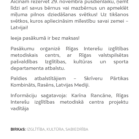
Aicinām rezervēt 29. novembra pusdienlaiku, ņemt
līdzi arī savus bērnus vai mazbērnus un apmeklēt
mīļuma pilnos dziedāšanas svētkus! Uz tikšanos
svētkos, kuros apliecināsim mīlestību savai zemei –
Latvijai!
Ieeja pasākumā ir bez maksas!
Pasākumu organizē Rīgas Interešu izglītības
metodiskais centrs, ar Rīgas valstspilsētas
pašvaldības Izglītības, kultūras un sporta
departamenta atbalstu.
Paldies atbalstītājiem – Skrīveru Pārtikas
Kombināts, Rasēns, Latvijas Mediji.
Informāciju sagatavoja: Karīna Rancāne, Rīgas
Interešu izglītības metodiskā centra projektu
vadītāja
BIRKAS:
IZGLĪTĪBA
,
KULTŪRA
,
SABIEDRĪBA