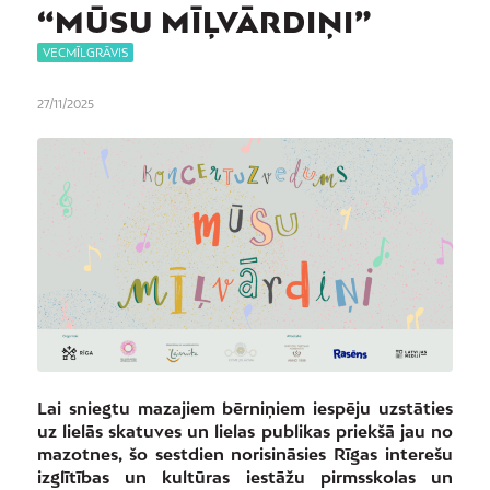
“MŪSU MĪĻVĀRDIŅI”
VECMĪLGRĀVIS
27/11/2025
Lai sniegtu mazajiem bērniņiem iespēju uzstāties
uz lielās skatuves un lielas publikas priekšā jau no
mazotnes, šo sestdien norisināsies Rīgas interešu
izglītības un kultūras iestāžu pirmsskolas un