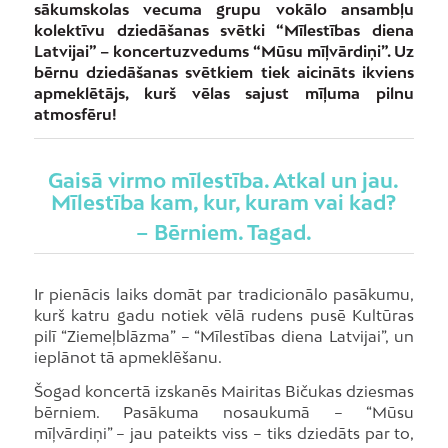
sākumskolas vecuma grupu vokālo ansambļu
kolektīvu dziedāšanas svētki “Mīlestības diena
Latvijai” – koncertuzvedums “Mūsu mīļvārdiņi”. Uz
bērnu dziedāšanas svētkiem tiek aicināts ikviens
apmeklētājs, kurš vēlas sajust mīļuma pilnu
atmosfēru!
Gaisā virmo mīlestība. Atkal un jau.
Mīlestība kam, kur, kuram vai kad?
– Bērniem. Tagad.
Ir pienācis laiks domāt par tradicionālo pasākumu,
kurš katru gadu notiek vēlā rudens pusē Kultūras
pilī “Ziemeļblāzma” – “Mīlestības diena Latvijai”, un
ieplānot tā apmeklēšanu.
Šogad koncertā izskanēs Mairitas Bičukas dziesmas
bērniem. Pasākuma nosaukumā – “Mūsu
mīļvārdiņi” – jau pateikts viss – tiks dziedāts par to,