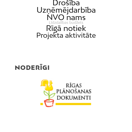
Drošība
Uzņēmējdarbība
NVO nams
Līdzdalības budžets
Rīgā notiek
Projekta aktivitāte
NODERĪGI