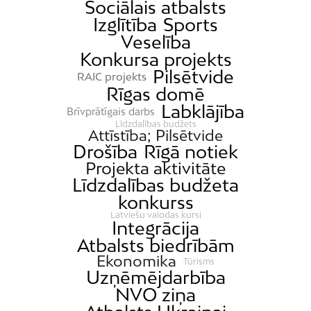
Sociālais atbalsts
Izglītība
Sports
Veselība
Konkursa projekts
Pilsētvide
RAIC projekts
Rīgas domē
Labklājība
Brīvprātīgais darbs
Līdzdalības budžets
Attīstība; Pilsētvide
Drošība
Rīgā notiek
Projekta aktivitāte
Līdzdalības budžeta
konkurss
Latviešu valodas kursi
Integrācija
Atbalsts biedrībām
Ekonomika
Tūrisms
Uzņēmējdarbība
NVO ziņa