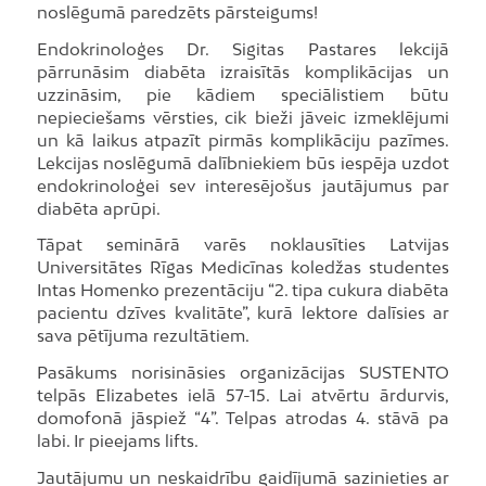
noslēgumā paredzēts pārsteigums!
Endokrinoloģes Dr. Sigitas Pastares lekcijā
pārrunāsim diabēta izraisītās komplikācijas un
uzzināsim, pie kādiem speciālistiem būtu
nepieciešams vērsties, cik bieži jāveic izmeklējumi
un kā laikus atpazīt pirmās komplikāciju pazīmes.
Lekcijas noslēgumā dalībniekiem būs iespēja uzdot
endokrinoloģei sev interesējošus jautājumus par
diabēta aprūpi.
Tāpat seminārā varēs noklausīties Latvijas
Universitātes Rīgas Medicīnas koledžas studentes
Intas Homenko prezentāciju “2. tipa cukura diabēta
pacientu dzīves kvalitāte”, kurā lektore dalīsies ar
sava pētījuma rezultātiem.
Pasākums norisināsies organizācijas SUSTENTO
telpās Elizabetes ielā 57-15. Lai atvērtu ārdurvis,
domofonā jāspiež “4”. Telpas atrodas 4. stāvā pa
labi. Ir pieejams lifts.
Jautājumu un neskaidrību gaidījumā sazinieties ar