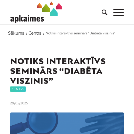
Sākums
Centrs
/
/
Notiks interaktīvs seminārs “Diabēta viszinis”
NOTIKS INTERAKTĪVS
SEMINĀRS “DIABĒTA
VISZINIS”
CENTRS
29/05/2025