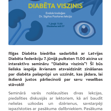
Rīgas Diabēta biedrība sadarbībā ar Latvijas
Diabēta federāciju 7. jūnijā pulksten 11.00 aicina uz
interaktīvo semināru “Diabēta viszinis”! Šī būs
lieliska iespēja ikvienam atsvaidzināt zināšanas
par diabēta pašaprūpi un uzzināt, kas jādara, lai
ikdienā justos pārliecinoši par savu veselības
stāvokli!
Seminārā varēs noklausīties divas lekcijas,
piedalīties diskusijās ar lektoriem, kā arī baudīt
nelielas uzkodas un dzērienus, savstarpēji
iepazīstoties ar pasākuma dalībniekiem. Pasākuma