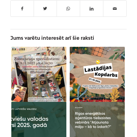
Jums varētu interesēt arī šie raksti