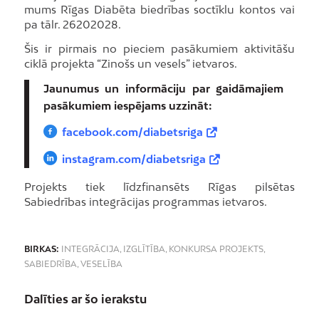
mums Rīgas Diabēta biedrības soctīklu kontos vai
pa tālr. 26202028.
Šis ir pirmais no pieciem pasākumiem aktivitāšu
ciklā projekta “Zinošs un vesels” ietvaros.
Jaunumus un informāciju par gaidāmajiem
pasākumiem iespējams uzzināt:
facebook.com/diabetsriga
instagram.com/diabetsriga
Projekts tiek līdzfinansēts Rīgas pilsētas
Sabiedrības integrācijas programmas ietvaros.
BIRKAS:
INTEGRĀCIJA
,
IZGLĪTĪBA
,
KONKURSA PROJEKTS
,
SABIEDRĪBA
,
VESELĪBA
Dalīties ar šo ierakstu