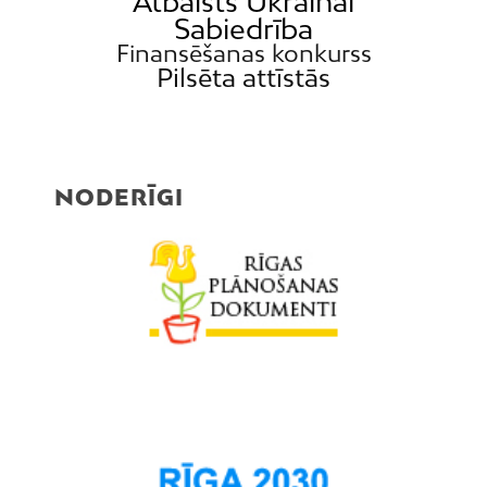
Atbalsts Ukrainai
Sabiedrība
Finansēšanas konkurss
Pilsēta attīstās
NODERĪGI