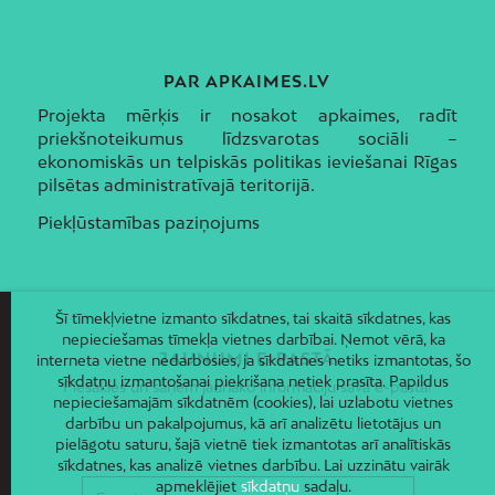
PAR APKAIMES.LV
Projekta mērķis ir nosakot apkaimes, radīt
priekšnoteikumus līdzsvarotas sociāli –
ekonomiskās un telpiskās politikas ieviešanai Rīgas
pilsētas administratīvajā teritorijā.
Piekļūstamības paziņojums
Šī tīmekļvietne izmanto sīkdatnes, tai skaitā sīkdatnes, kas
nepieciešamas tīmekļa vietnes darbībai. Ņemot vērā, ka
JAUNUMI E-PASTĀ
interneta vietne nedarbosies, ja sīkdatnes netiks izmantotas, šo
sīkdatņu izmantošanai piekrišana netiek prasīta. Papildus
Piesakies un saņem jaunāko informāciju savā e-pastā!
nepieciešamajām sīkdatnēm (cookies), lai uzlabotu vietnes
darbību un pakalpojumus, kā arī analizētu lietotājus un
pielāgotu saturu, šajā vietnē tiek izmantotas arī analītiskās
sīkdatnes, kas analizē vietnes darbību. Lai uzzinātu vairāk
apmeklējiet
sīkdatņu
sadaļu.