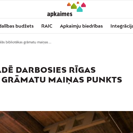
dalības budžets
RAIC
Apkaimju biedrības
Integrācij
lās bibliotēkas grāmatu maiņas ...
ĀDĒ DARBOSIES RĪGAS
S GRĀMATU MAIŅAS PUNKTS