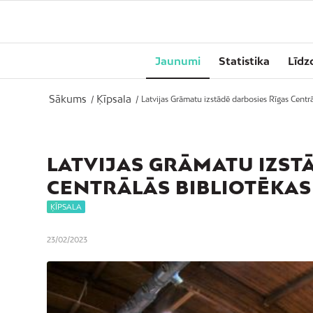
Jaunumi
Statistika
Līdz
Sākums
Ķīpsala
/
/
Latvijas Grāmatu izstādē darbosies Rīgas Centrā
LATVIJAS GRĀMATU IZST
CENTRĀLĀS BIBLIOTĒKA
ĶĪPSALA
23/02/2023