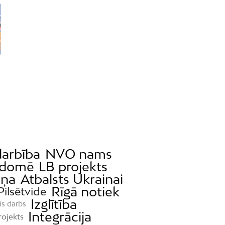
arbība
NVO nams
 domē
LB projekts
iņa
Atbalsts Ukrainai
Rīgā notiek
Pilsētvide
Izglītība
is darbs
Integrācija
rojekts