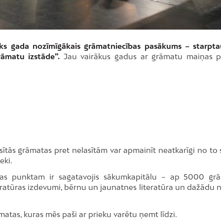
tiks gada nozīmīgākais grāmatniecības pasākums – starpta
rāmatu izstāde”.
Jau vairākus gadus ar grāmatu maiņas 
sītās grāmatas pret nelasītām var apmainīt neatkarīgi no to 
eki.
as punktam ir sagatavojis sākumkapitālu – ap 5000 gr
literatūras izdevumi, bērnu un jaunatnes literatūra un dažādu
matas, kuras mēs paši ar prieku varētu ņemt līdzi.