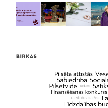
BIRKAS
Vese
Pilsēta attīstās
Sabiedrība
Sociāl
Pilsētvide
Sati
Tūrisms
Finansēšanas konkurss
La
Līdzdalības budžets
Līdzdalības bu