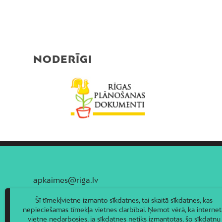
NODERĪGI
apkaimes@riga.lv
Šī tīmekļvietne izmanto sīkdatnes, tai skaitā sīkdatnes, kas
nepieciešamas tīmekļa vietnes darbībai. Ņemot vērā, ka internet
vietne nedarbosies, ja sīkdatnes netiks izmantotas, šo sīkdatņu