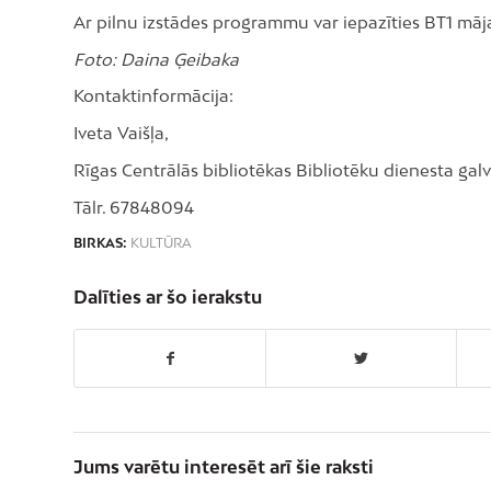
Ar pilnu izstādes programmu var iepazīties BT1 mā
Foto: Daina Ģeibaka
Kontaktinformācija:
Iveta Vaišļa,
Rīgas Centrālās bibliotēkas Bibliotēku dienesta gal
Tālr. 67848094
BIRKAS:
KULTŪRA
Dalīties ar šo ierakstu
Jums varētu interesēt arī šie raksti