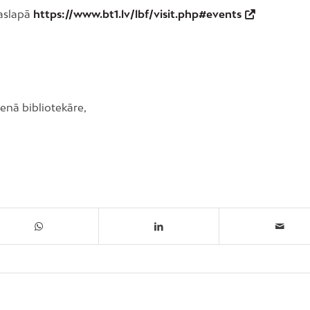
jaslapā
https://www.bt1.lv/lbf/visit.php#events
venā bibliotekāre,