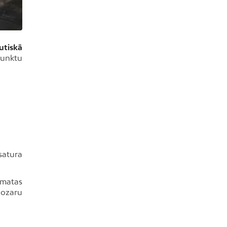
utiskā
punktu
satura
āmatas
 nozaru