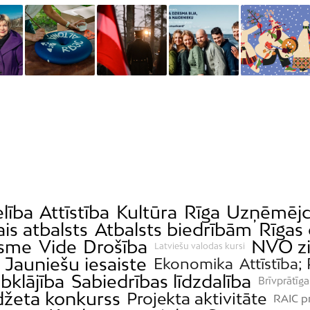
lība
Attīstība
Kultūra
Rīga
Uzņēmējd
ais atbalsts
Atbalsts biedrībām
Rīgas
ksme
Vide
Drošība
NVO z
Latviešu valodas kursi
Jauniešu iesaiste
Ekonomika
Attīstība; 
bklājība
Sabiedrības līdzdalība
Brīvprātīga
džeta konkurss
Projekta aktivitāte
RAIC p