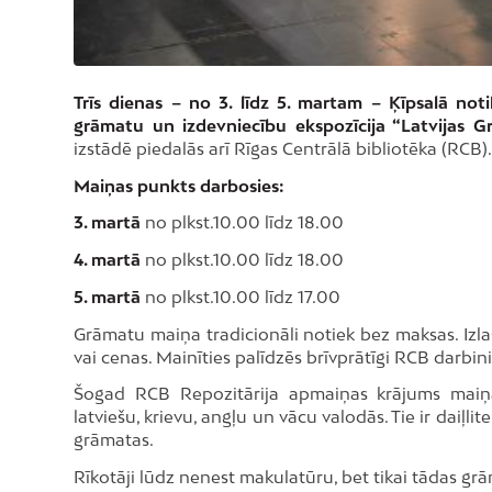
Trīs dienas – no 3. līdz 5. martam – Ķīpsalā no
grāmatu un izdevniecību ekspozīcija “Latvijas G
izstādē piedalās arī Rīgas Centrālā bibliotēka (RCB).
Maiņas punkts darbosies:
3. martā
no plkst.10.00 līdz 18.00
4. martā
no plkst.10.00 līdz 18.00
5. martā
no plkst.10.00 līdz 17.00
Grāmatu maiņa tradicionāli notiek bez maksas. Izla
vai cenas. Mainīties palīdzēs brīvprātīgi RCB darbini
Šogad RCB Repozitārija apmaiņas krājums maiņ
latviešu, krievu, angļu un vācu valodās. Tie ir daiļ
grāmatas.
Rīkotāji lūdz nenest makulatūru, bet tikai tādas grā