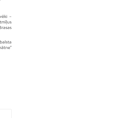
vēki –
tmīļus
Brasas
balsta
nātne”