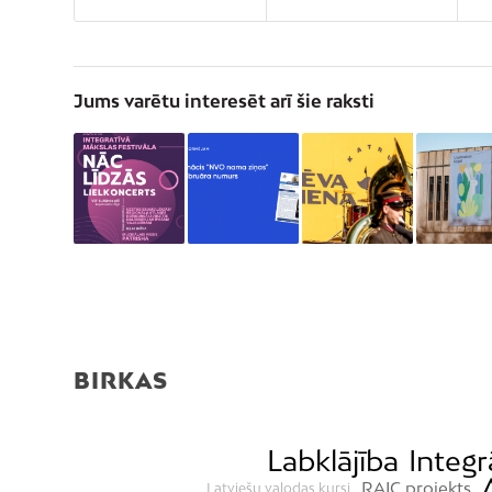
Jums varētu interesēt arī šie raksti
BIRKAS
Labklājība
Integr
RAIC projekts
Latviešu valodas kursi