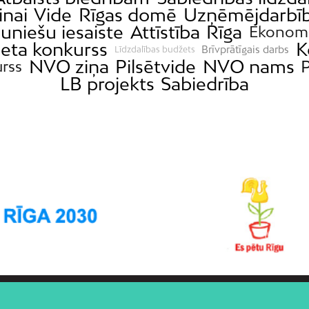
inai
Vide
Rīgas domē
Uzņēmējdarbī
uniešu iesaiste
Attīstība
Rīga
Ekonom
žeta konkurss
K
Brīvprātīgais darbs
Līdzdalības budžets
NVO ziņa
Pilsētvide
NVO nams
P
rss
LB projekts
Sabiedrība