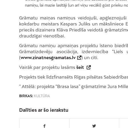
namiņu, lai mazie lasītāji (un arī viņu vecāki) gūst prieku 
Grāmatu maiņas namiņus veidojuši, apgleznojuši 
kokdarbu meistars Kaspars Juliks un māksliniece E
priecēs dizainera Klāva Priedīša veidotā grāmatzī
draudzīgai vienotībai.
Grāmatu namiņu apmaiņas projektu īsteno biedrīb
Grāmatizdevēju asociācija, izdevniecība “Liels 
(
www.zinatnesgramatas.lv
) un citi.
Vairāk par projektu lasāms
šeit
Projekts tiek līdzfinansēts Rīgas pilsētas Sabiedrīb
* Attēlā: projekta “Brasa lasa” grāmatzīme Jura Mille
BIRKAS:
KULTŪRA
Dalīties ar šo ierakstu