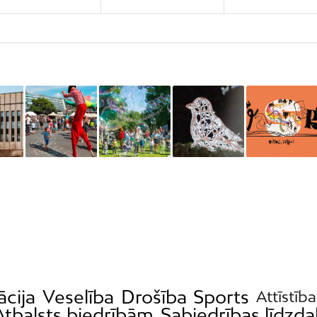
ācija
Veselība
Drošība
Sports
Attīstība
Atbalsts biedrībām
Sabiedrības līdzda