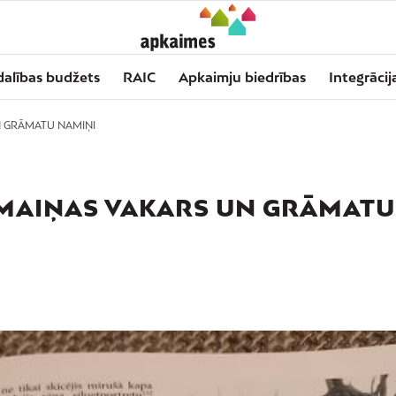
dalības budžets
RAIC
Apkaimju biedrības
Integrācij
N GRĀMATU NAMIŅI
 MAIŅAS VAKARS UN GRĀMATU