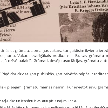
isināsies grāmatu apmaiņas vakars, kur gaidīsim ikvienu iero
ko jaunu. Vakara svarīgākais notikums – Brasas grāmatu 
elajā dzīvē palaidīs Grāmatizdevēju asociācijas, grāmatu aut
 Rīgā daudzviet gan publiskās, gan privātās telpās ir radītas 
liski pieejami grāmatu maiņas namiņi, kur ievietot savu grām
tāļu ielas un Ierēdņu ielas stūrī pie ziņojumu dēļa.
tilta līdzās bērnu laukumam – to centīsimies uzturēt kā bērnu literatūra