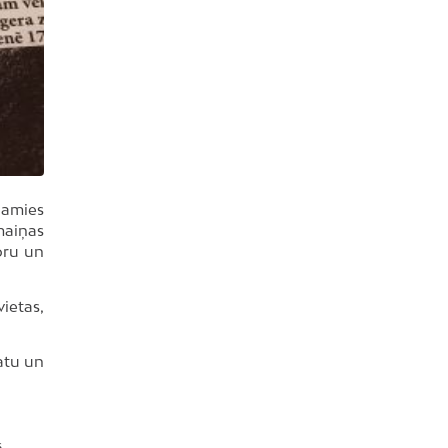
damies
maiņas
oru un
vietas,
atu un
s