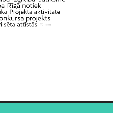
ba
Rīgā notiek
Projekta aktivitāte
ika
onkursa projekts
ilsēta attīstās
Tūrisms