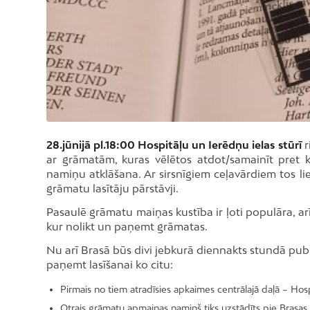
28.jūnijā pl.18:00
Hospitāļu un Ierēdņu ielas stūrī
r
ar grāmatām, kuras vēlētos atdot/samainīt pret 
namiņu atklāšana. Ar sirsnīgiem ceļavārdiem tos li
grāmatu lasītāju pārstāvji.
Pasaulē grāmatu maiņas kustība ir ļoti populāra, arī
kur nolikt un paņemt grāmatas.
Nu arī Brasā būs divi jebkurā diennakts stundā pub
paņemt lasīšanai ko citu:
Pirmais no tiem atradīsies apkaimes centrālajā daļā – Hospi
Otrais grāmatu apmaiņas namiņš tiks uzstādīts pie Brasas 