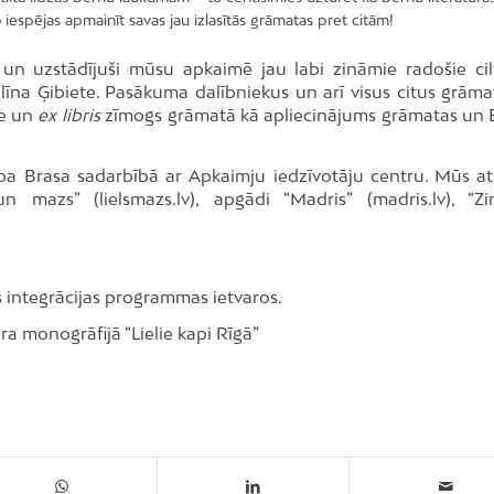
no iespējas apmainīt savas jau izlasītās grāmatas pret citām!
un uzstādījuši mūsu apkaimē jau labi zināmie radošie cil
līna Ģibiete. Pasākuma dalībniekus un arī visus citus grāma
me un
ex libris
zīmogs grāmatā kā apliecinājums grāmatas un 
a Brasa sadarbībā ar Apkaimju iedzīvotāju centru. Mūs at
un mazs” (lielsmazs.lv), apgādi “Madris” (madris.lv), “Zi
as integrācijas programmas ietvaros.
ra monogrāfijā “Lielie kapi Rīgā”