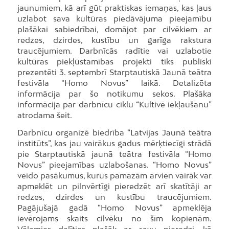
jaunumiem, kā arī gūt praktiskas iemaņas, kas ļaus
uzlabot sava kultūras piedāvājuma pieejamību
plašākai sabiedrībai, domājot par cilvēkiem ar
redzes, dzirdes, kustību un garīga rakstura
traucējumiem. Darbnīcās radītie vai uzlabotie
kultūras piekļūstamības projekti tiks publiski
prezentēti 3. septembrī Starptautiskā Jaunā teātra
festivāla “Homo Novus” laikā. Detalizēta
informācija par šo notikumu sekos. Plašāka
informācija par darbnīcu ciklu “Kultivē iekļaušanu”
atrodama šeit.
Darbnīcu organizē biedrība “Latvijas Jaunā teātra
institūts”, kas jau vairākus gadus mērķtiecīgi strādā
pie Starptautiskā jaunā teātra festivāla “Homo
Novus” pieejamības uzlabošanas. “Homo Novus”
veido pasākumus, kurus pamazām arvien vairāk var
apmeklēt un pilnvērtīgi pieredzēt arī skatītāji ar
redzes, dzirdes un kustību traucējumiem.
Pagājušajā gadā “Homo Novus” apmeklēja
ievērojams skaits cilvēku no šīm kopienām.
Vēlamies dalīties plašāk ar savu pieredzi, kā