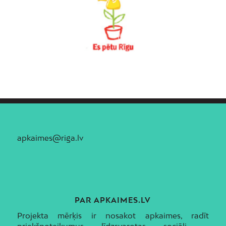
apkaimes@riga.lv
PAR APKAIMES.LV
Projekta mērķis ir nosakot apkaimes, radīt
priekšnoteikumus līdzsvarotas sociāli –