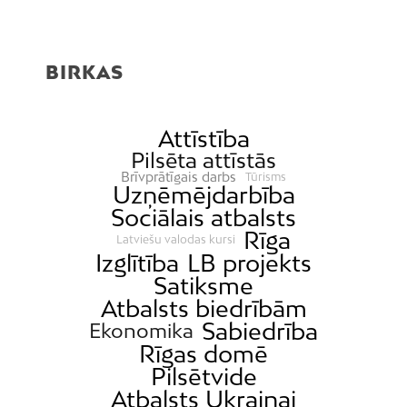
BIRKAS
Attīstība
Pilsēta attīstās
Brīvprātīgais darbs
Tūrisms
Uzņēmējdarbība
Sociālais atbalsts
Rīga
Latviešu valodas kursi
Izglītība
LB projekts
Satiksme
Atbalsts biedrībām
Sabiedrība
Ekonomika
Rīgas domē
Pilsētvide
Atbalsts Ukrainai