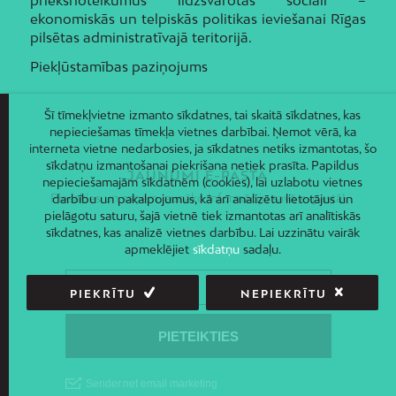
ekonomiskās un telpiskās politikas ieviešanai Rīgas
pilsētas administratīvajā teritorijā.
Piekļūstamības paziņojums
Šī tīmekļvietne izmanto sīkdatnes, tai skaitā sīkdatnes, kas
nepieciešamas tīmekļa vietnes darbībai. Ņemot vērā, ka
interneta vietne nedarbosies, ja sīkdatnes netiks izmantotas, šo
sīkdatņu izmantošanai piekrišana netiek prasīta. Papildus
JAUNUMI E-PASTĀ
nepieciešamajām sīkdatnēm (cookies), lai uzlabotu vietnes
Piesakies un saņem jaunāko informāciju savā e-pastā!
darbību un pakalpojumus, kā arī analizētu lietotājus un
pielāgotu saturu, šajā vietnē tiek izmantotas arī analītiskās
sīkdatnes, kas analizē vietnes darbību. Lai uzzinātu vairāk
apmeklējiet
sīkdatņu
sadaļu.
PIEKRĪTU
NEPIEKRĪTU