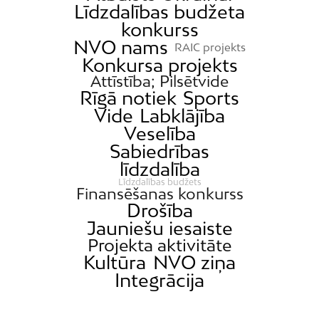
Līdzdalības budžeta
konkurss
NVO nams
RAIC projekts
Konkursa projekts
Attīstība; Pilsētvide
Rīgā notiek
Sports
Vide
Labklājība
Veselība
Sabiedrības
līdzdalība
Līdzdalības budžets
Finansēšanas konkurss
Drošība
Jauniešu iesaiste
Projekta aktivitāte
Kultūra
NVO ziņa
Integrācija