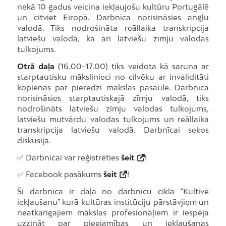
nekā 10 gadus veicina iekļaujošu kultūru Portugālē
un citviet Eiropā. Darbnīca norisināsies angļu
valodā. Tiks nodrošināta reāllaika transkripcija
latviešu valodā, kā arī latviešu zīmju valodas
tulkojums.
Otrā daļa
(16.00–17.00) tiks veidota kā saruna ar
starptautisku mākslinieci no cilvēku ar invaliditāti
kopienas par pieredzi mākslas pasaulē. Darbnīca
norisināsies starptautiskajā zīmju valodā, tiks
nodrošināts latviešu zīmju valodas tulkojums,
latviešu mutvārdu valodas tulkojums un reāllaika
transkripcija latviešu valodā. Darbnīcai sekos
diskusija.
✅ Darbnīcai var reģistrēties
šeit
!
✅ Facebook pasākums
šeit
!
Šī darbnīca ir daļa no darbnīcu cikla “Kultivē
iekļaušanu” kurā kultūras institūciju pārstāvjiem un
neatkarīgajiem mākslas profesionāļiem ir iespēja
uzzināt par pieejamības un iekļaušanas