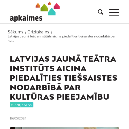
Sākums
Grīziņkalns
/
/
Latvijas Jaunā teātra institūts aicina piedalīties tiešsaistes nodarbībā par
ku...
LATVIJAS JAUNĀ TEĀTRA
INSTITŪTS AICINA
PIEDALĪTIES TIEŠSAISTES
NODARBĪBĀ PAR
KULTŪRAS PIEEJAMĪBU
GRĪZIŅKALNS
16/05/2024