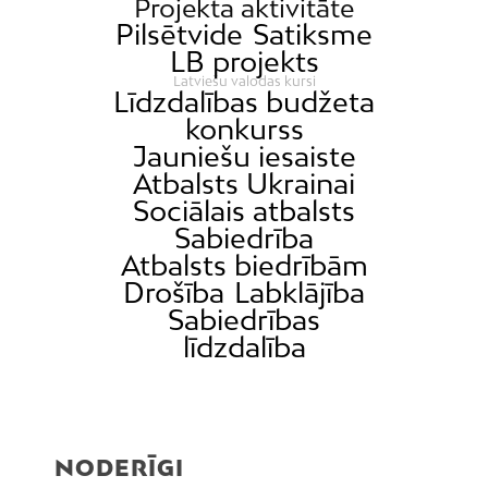
Projekta aktivitāte
Pilsētvide
Satiksme
LB projekts
Latviešu valodas kursi
Līdzdalības budžeta
konkurss
Jauniešu iesaiste
Atbalsts Ukrainai
Sociālais atbalsts
Sabiedrība
Atbalsts biedrībām
Drošība
Labklājība
Sabiedrības
līdzdalība
NODERĪGI