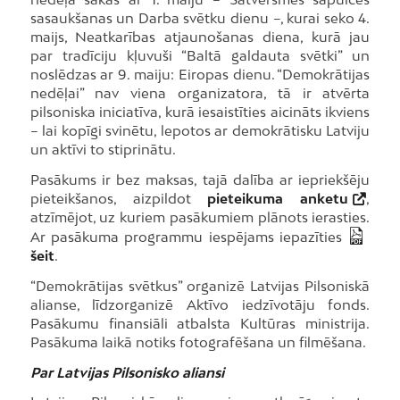
sasaukšanas un Darba svētku dienu –, kurai seko 4.
maijs, Neatkarības atjaunošanas diena, kurā jau
par tradīciju kļuvuši “Baltā galdauta svētki” un
noslēdzas ar 9. maiju: Eiropas dienu. “Demokrātijas
nedēļai” nav viena organizatora, tā ir atvērta
pilsoniska iniciatīva, kurā iesaistīties aicināts ikviens
– lai kopīgi svinētu, lepotos ar demokrātisku Latviju
un aktīvi to stiprinātu.
Pasākums ir bez maksas, tajā dalība ar iepriekšēju
pieteikšanos, aizpildot
pieteikuma anketu
,
atzīmējot, uz kuriem pasākumiem plānots ierasties.
Ar pasākuma programmu iespējams iepazīties
šeit
.
“Demokrātijas svētkus” organizē Latvijas Pilsoniskā
alianse, līdzorganizē Aktīvo iedzīvotāju fonds.
Pasākumu finansiāli atbalsta Kultūras ministrija.
Pasākuma laikā notiks fotografēšana un filmēšana.
Par Latvijas Pilsonisko aliansi