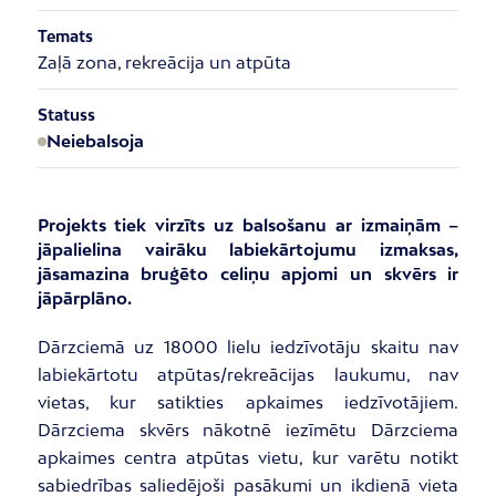
Temats
Zaļā zona, rekreācija un atpūta
Statuss
Neiebalsoja
Projekts tiek virzīts uz balsošanu ar izmaiņām –
jāpalielina vairāku labiekārtojumu izmaksas,
jāsamazina bruģēto celiņu apjomi un skvērs ir
jāpārplāno.
Dārzciemā uz 18000 lielu iedzīvotāju skaitu nav
labiekārtotu atpūtas/rekreācijas laukumu, nav
vietas, kur satikties apkaimes iedzīvotājiem.
Dārzciema skvērs nākotnē iezīmētu Dārzciema
apkaimes centra atpūtas vietu, kur varētu notikt
sabiedrības saliedējoši pasākumi un ikdienā vieta