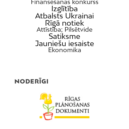
Finansēšanas konkurss
Izglītība
Atbalsts Ukrainai
Rīgā notiek
Attīstība; Pilsētvide
Satiksme
Jauniešu iesaiste
Ekonomika
NODERĪGI