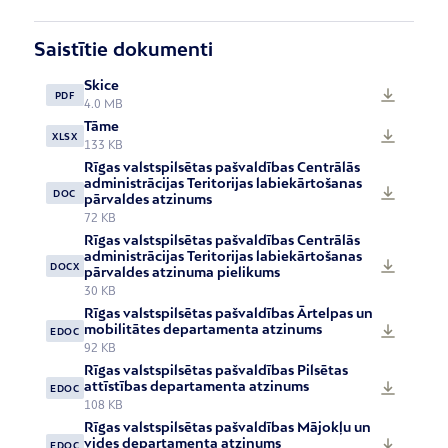
Saistītie dokumenti
Skice
PDF
4.0 MB
Tāme
XLSX
133 KB
Rīgas valstspilsētas pašvaldības Centrālās
administrācijas Teritorijas labiekārtošanas
DOC
pārvaldes atzinums
72 KB
Rīgas valstspilsētas pašvaldības Centrālās
administrācijas Teritorijas labiekārtošanas
DOCX
pārvaldes atzinuma pielikums
30 KB
Rīgas valstspilsētas pašvaldības Ārtelpas un
mobilitātes departamenta atzinums
EDOC
92 KB
Rīgas valstspilsētas pašvaldības Pilsētas
attīstības departamenta atzinums
EDOC
108 KB
Rīgas valstspilsētas pašvaldības Mājokļu un
vides departamenta atzinums
EDOC