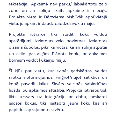
rekreācijai. Apkaimē nav parku/ labiekārtotu zaļo
zonu un arī soliņu skaits apkaimē ir niecīgs.
Projekta vieta ir Dārzciema visblīvāk apbūvētajā
vietā, jo apkārt ir daudz daudzdzīvokļu māju.
Projekta ietvaros tiks stādīti koki, veidoti
apstādījumi, izvietotas velo novietnes, izvietotas
dizaina šūpoles, piknika vietas, kā arī soliņi atpūtai
un celiņi pastaigām. Plānots kopīgi ar apkaimes
bērniem veidot kukaiņu māju.
Šī kļūs par vietu, kur svinēt gadskārtas, veidot
svētku noformējumus, vingrot/nūjot satikties un
kopā pavadīt laiku. Skvērs veicinās sabiedrības
līdzdalību apkaimes attīstībā. Projekta ietvaros tiek
likts uzsvars uz integrāciju ar dabu, neskarot
esošos kokus, tiks iestādīti jauni koki, kas arī
papildus apzaļumotu skvēru.