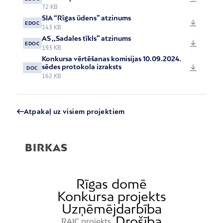
72 KB
SIA “Rīgas ūdens” atzinums
EDOC
143 KB
AS ,,Sadales tīkls” atzinums
EDOC
193 KB
Konkursa vērtēšanas komisijas 10.09.2024.
sēdes protokola izraksts
DOC
162 KB
Atpakaļ uz visiem projektiem
BIRKAS
Rīgas domē
Konkursa projekts
Uzņēmējdarbība
Drošība
RAIC projekts