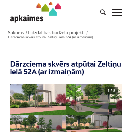
Sākums
Līdzdalības budžeta projekti
/
/
Dārzciema skvērs atpūtai Zeltiņu ielā 52A (ar izmaiņām)
Dārzciema skvērs atpūtai Zeltiņu
ielā 52A (ar izmaiņām)
1 / 3