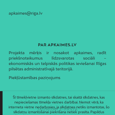
apkaimes@riga.lv
PAR APKAIMES.LV
Projekta mērķis ir nosakot apkaimes, radīt
priekšnoteikumus līdzsvarotas sociāli –
ekonomiskās un telpiskās politikas ieviešanai Rīgas
pilsētas administratīvajā teritorijā.
Piekļūstamības paziņojums
Šī tīmekļvietne izmanto sīkdatnes, tai skaitā sīkdatnes, kas
nepieciešamas tīmekļa vietnes darbībai. Ņemot vērā, ka
interneta vietne nedarbosies, ja sīkdatnes netiks izmantotas, šo
JAUNUMI E-PASTĀ
sīkdatņu izmantošanai piekrišana netiek prasīta. Papildus