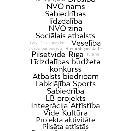
NVO nams
Sabiedrības
līdzdalība
NVO ziņa
Sociālais atbalsts
Veselība
Latviešu valodas kursi
Brīvprātīgais darbs
Līdzdalības budžets
Pilsētvide
Rīga
Tūrisms
Līdzdalības budžeta
konkurss
Atbalsts biedrībām
Labklājība
Sports
Sabiedrība
LB projekts
Integrācija
Attīstība
Vide
Kultūra
Projekta aktivitāte
Pilsēta attīstās