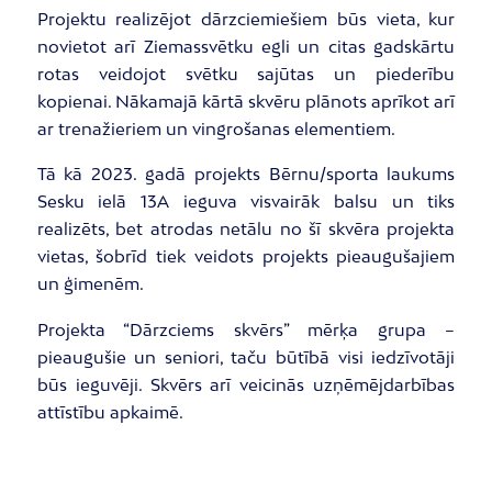
Projektu realizējot dārzciemiešiem būs vieta, kur
novietot arī Ziemassvētku egli un citas gadskārtu
rotas veidojot svētku sajūtas un piederību
kopienai. Nākamajā kārtā skvēru plānots aprīkot arī
ar trenažieriem un vingrošanas elementiem.
Tā kā 2023. gadā projekts Bērnu/sporta laukums
Sesku ielā 13A ieguva visvairāk balsu un tiks
realizēts, bet atrodas netālu no šī skvēra projekta
vietas, šobrīd tiek veidots projekts pieaugušajiem
un ģimenēm.
Projekta “Dārzciems skvērs” mērķa grupa –
pieaugušie un seniori, taču būtībā visi iedzīvotāji
būs ieguvēji. Skvērs arī veicinās uzņēmējdarbības
attīstību apkaimē.