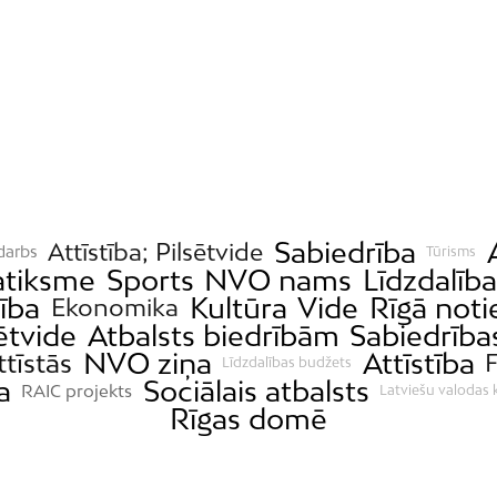
Sabiedrība
Attīstība; Pilsētvide
 darbs
Tūrisms
atiksme
Sports
NVO nams
Līdzdalīb
ība
Kultūra
Vide
Rīgā noti
Ekonomika
ētvide
Atbalsts biedrībām
Sabiedrības
NVO ziņa
Attīstība
ttīstās
Līdzdalības budžets
a
Sociālais atbalsts
RAIC projekts
Latviešu valodas 
Rīgas domē