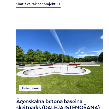
Skatīt vairāk par projektu
Īstenošanā
Āgenskalna betona baseina
skeitparks (DAĻĒJA ĪSTENOŠANA)