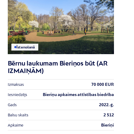
Īstenošanā
Bērnu laukumam Bieriņos būt (AR
IZMAIŅĀM)
70 000 EUR
Izmaksas
Bieriņu apkaimes attīstības biedrība
Iesniedzējs
2022. g.
Gads
2 512
Balsu skaits
Bieriņi
Apkaime