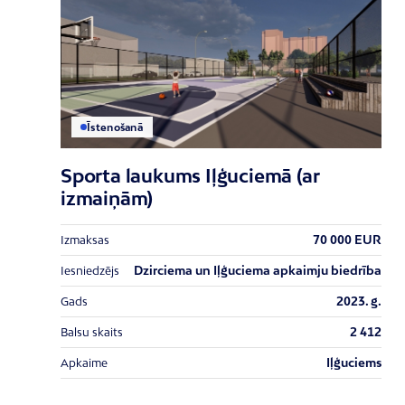
Īstenošanā
Sporta laukums Iļģuciemā (ar
izmaiņām)
70 000 EUR
Izmaksas
Dzirciema un Iļģuciema apkaimju biedrība
Iesniedzējs
2023. g.
Gads
2 412
Balsu skaits
Iļģuciems
Apkaime