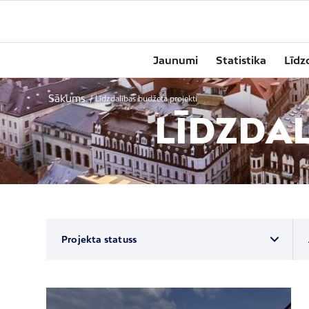
Jaunumi
Statistika
Līdz
Sākums
/
Līdzdalības budžeta projekti
LĪDZDAL