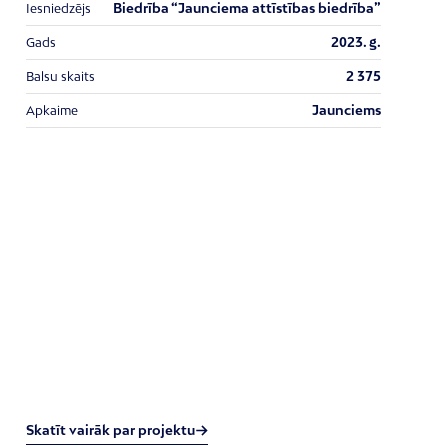
Biedrība “Jaunciema attīstības biedrība”
Iesniedzējs
2023. g.
Gads
2 375
Balsu skaits
Jaunciems
Apkaime
Skatīt vairāk par projektu