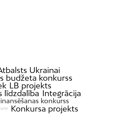
Atbalsts Ukrainai
as budžeta konkurss
ek
LB projekts
 līdzdalība
Integrācija
Finansēšanas konkurss
Konkursa projekts
kursi