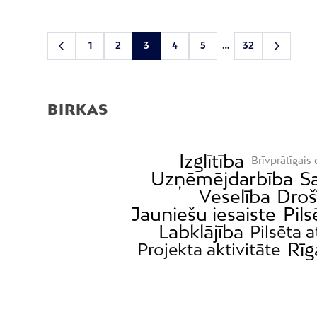
1
2
3
4
5
…
32
BIRKAS
Izglītība
Brīvprātīgais
Uzņēmējdarbība
S
Veselība
Droš
Jauniešu iesaiste
Pils
Labklājība
Pilsēta a
Rīg
Projekta aktivitāte