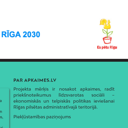
PAR APKAIMES.LV
Projekta mērķis ir nosakot apkaimes, radīt
priekšnoteikumus līdzsvarotas sociāli –
a
ekonomiskās un telpiskās politikas ieviešanai
Rīgas pilsētas administratīvajā teritorijā.
ām
Piekļūstamības paziņojums
s,
ai