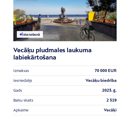
Īstenošanā
Vecāķu pludmales laukuma
labiekārtošana
70 000 EUR
Izmaksas
Vecāķu biedrība
Iesniedzējs
2023. g.
Gads
2 319
Balsu skaits
Vecāķi
Apkaime