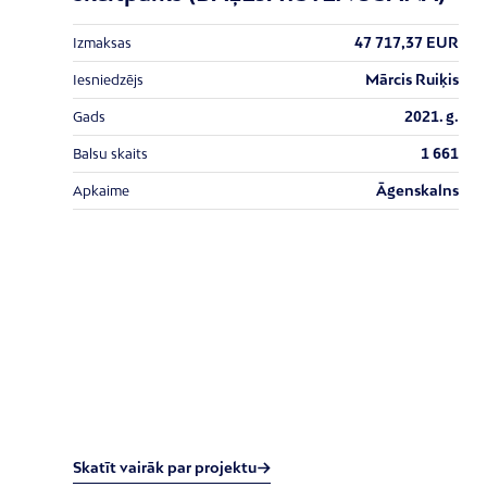
47 717,37 EUR
Izmaksas
Mārcis Ruiķis
Iesniedzējs
2021. g.
Gads
1 661
Balsu skaits
Āgenskalns
Apkaime
Skatīt vairāk par projektu