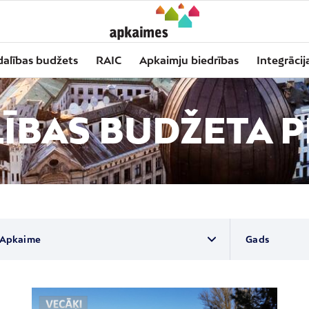
dalības budžets
RAIC
Apkaimju biedrības
Integrācij
ĪBAS BUDŽETA P