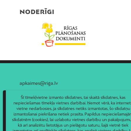
NODERĪGI
apkaimes@riga.lv
Šī tīmekļvietne izmanto sīkdatnes, tai skaitā sīkdatnes, kas
nepieciešamas tīmekļa vietnes darbībai. Ņemot vērā, ka internet
vietne nedarbosies, ja sīkdatnes netiks izmantotas, šo sīkdatņu
izmantošanai piekrišana netiek prasīta. Papildus nepieciešamaj
sīkdatnēm (cookies), lai uzlabotu vietnes darbību un pakalpojumu
kā arī analizētu lietotājus un pielāgotu saturu, šajā vietnē tiek
izmantotas arī analītiskās sīkdatnes, kas analizē vietnes darbību. L