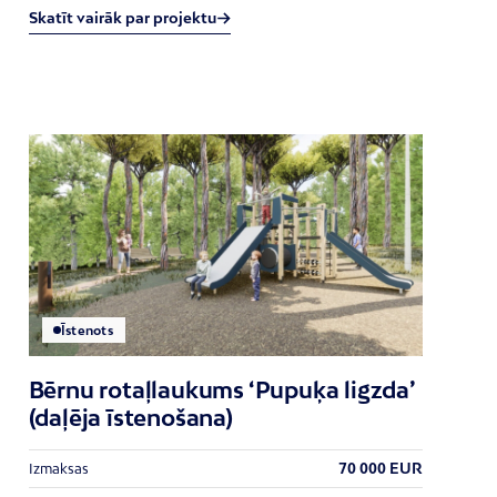
Skatīt vairāk par projektu
Īstenots
Bērnu rotaļlaukums ‘Pupuķa ligzda’
(daļēja īstenošana)
70 000 EUR
Izmaksas