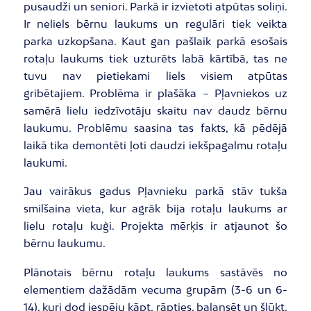
pusaudži un seniori. Parkā ir izvietoti atpūtas soliņi.
Ir neliels bērnu laukums un regulāri tiek veikta
parka uzkopšana. Kaut gan pašlaik parkā esošais
rotaļu laukums tiek uzturēts labā kārtībā, tas ne
tuvu nav pietiekami liels visiem atpūtas
gribētajiem. Problēma ir plašāka – Pļavniekos uz
samērā lielu iedzīvotāju skaitu nav daudz bērnu
laukumu. Problēmu saasina tas fakts, kā pēdējā
laikā tika demontēti ļoti daudzi iekšpagalmu rotaļu
laukumi.
Jau vairākus gadus Pļavnieku parkā stāv tukša
smilšaina vieta, kur agrāk bija rotaļu laukums ar
lielu rotaļu kuģi. Projekta mērķis ir atjaunot šo
bērnu laukumu.
Plānotais bērnu rotaļu laukums sastāvēs no
elementiem dažādām vecuma grupām (3-6 un 6-
14), kuri dod iespēju kāpt, rāpties, balansēt un šļūkt.