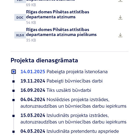
69 KB
Rīgas domes Pilsētas attīstības
departamenta atzinums
DOC
54 KB
Rīgas domes Pilsētas attīstības
departamenta atzinuma pielikums
XLSX
35 KB
Projekta dienasgrāmata
14.01.2025
Pabeigta projekta īstenošana
19.11.2024
Pabeigti būvniecības darbi
16.09.2024
Tiks uzsākti būvdarbi
04.04.2024
Noslēdzies projekta izstrādes,
autoruzraudzības un būvniecības darbu iepirkums
15.03.2024
Izsludināts projekta izstrādes,
autoruzraudzības un būvniecības darbu iepirkums
04.03.2024
Izsludināta pretendentu apspriede