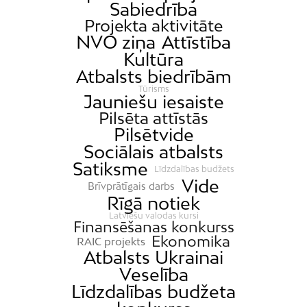
Sabiedrība
Projekta aktivitāte
NVO ziņa
Attīstība
Kultūra
Atbalsts biedrībām
Tūrisms
Jauniešu iesaiste
Pilsēta attīstās
Pilsētvide
Sociālais atbalsts
Satiksme
Līdzdalības budžets
Vide
Brīvprātīgais darbs
Rīgā notiek
Latviešu valodas kursi
Finansēšanas konkurss
Ekonomika
RAIC projekts
Atbalsts Ukrainai
Veselība
Līdzdalības budžeta