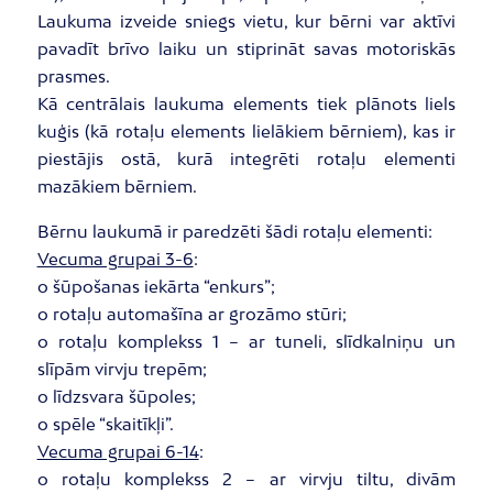
Laukuma izveide sniegs vietu, kur bērni var aktīvi
pavadīt brīvo laiku un stiprināt savas motoriskās
prasmes.
Kā centrālais laukuma elements tiek plānots liels
kuģis (kā rotaļu elements lielākiem bērniem), kas ir
piestājis ostā, kurā integrēti rotaļu elementi
mazākiem bērniem.
Bērnu laukumā ir paredzēti šādi rotaļu elementi:
Vecuma grupai 3-6
:
o šūpošanas iekārta “enkurs”;
o rotaļu automašīna ar grozāmo stūri;
o rotaļu komplekss 1 – ar tuneli, slīdkalniņu un
slīpām virvju trepēm;
o līdzsvara šūpoles;
o spēle “skaitīkļi”.
Vecuma grupai 6-14
:
o rotaļu komplekss 2 – ar virvju tiltu, divām