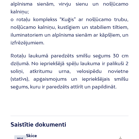
alpīnisma sienām, virvju sienu un nošļūcamo
kalniņu;
o rotaļu komplekss “Kuģis” ar nošļūcamo trubu,
nošļūcamo kalniņu, kustīgiem un stabiliem tiltiem,
iluminatoriem un alpīnisma sienām ar kāpšļiem, un
izfrēzējumiem.
Rotaļu laukumā paredzēts smilšu segums 30 cm
dziļumā. No iepriekšējā spēļu laukuma ir palikuši 2
soliņi, atkritumu urna, velosipēdu novietne
(statīvs), apgaismojums un iepriekšējais smilšu
segums, kuru ir paredzēts attīrīt un papildināt.
Saistītie dokumenti
Skice
PDF