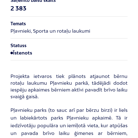
Saņemto balsu skaits
2 383
Temats
Pļavnieki, Sporta un rotaļu laukumi
Statuss
Īstenots
Projekta ietvaros tiek plānots atjaunot bērnu
rotaļu laukumu Pļavnieku parkā, tādējādi dodot
iespēju apkaimes bērniem aktīvi pavadīt brīvo laiku
svaigā gaisā.
Pļavnieku parks (to sauc arī par bērzu birzi) ir liels
un labiekārtots parks Pļavnieku apkaimē. Tā ir
iedzīvotāju populāra un iemīļotā vieta, kur atpūšas
un pavada brīvo laiku ģimenes ar bērniem,