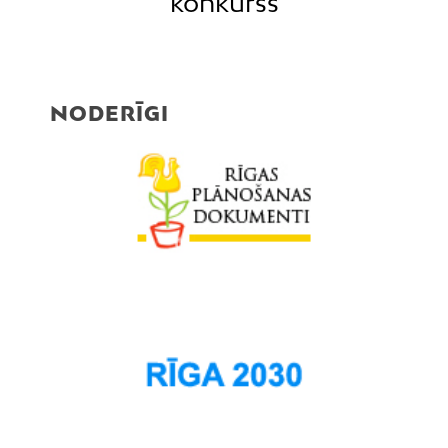
konkurss
NODERĪGI