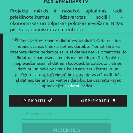
PAR APKAIMES.LV
Projekta mērķis ir nosakot apkaimes, radīt
priekšnoteikumus līdzsvarotas sociāli –
ekonomiskās un telpiskās politikas ieviešanai Rīgas
pilsētas administratīvajā teritorijā.
Piekļūstamības paziņojums
Šī tīmekļvietne izmanto sīkdatnes, tai skaitā sīkdatnes, kas
nepieciešamas tīmekļa vietnes darbībai. Ņemot vērā, ka
interneta vietne nedarbosies, ja sīkdatnes netiks izmantotas, šo
sīkdatņu izmantošanai piekrišana netiek prasīta. Papildus
nepieciešamajām sīkdatnēm (cookies), lai uzlabotu vietnes
darbību un pakalpojumus, kā arī analizētu lietotājus un
pielāgotu saturu, šajā vietnē tiek izmantotas arī analītiskās
JAUNUMI E-PASTĀ
sīkdatnes, kas analizē vietnes darbību. Lai uzzinātu vairāk
Piesakies un saņem jaunāko informāciju savā e-pastā!
apmeklējiet
sīkdatņu
sadaļu.
PIEKRĪTU
NEPIEKRĪTU