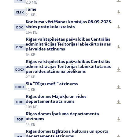
2.0 MB
Tāme
XLSX
21 KB
Konkursa vērtēšanas komisijas 08.09.2023.
sēdes protokola izraksts
DOC
164 KB
Rīgas valstspilsētas pašvaldības Centrālās
administrācijas Teritorijas labiekārtošanas
DOC
pārvaldes atzinums
64 KB
Rīgas valstspilsētas pašvaldības Centrālās
administrācijas Teritorijas labiekārtošanas
DOCX
pārvaldes atzinuma pielikums
27 KB
SIA “Rīgas meži” atzinums
DOCX
41 KB
Rīgas domes Mājokļu un vides
departamenta atzinums
DOC
109 KB
Rīgas domes Īpašuma departamenta
atzinums
PDF
44 KB
Rīgas domes Izglītības, kultūras un sporta
departaments atzinums
PDF