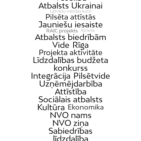
Atbalsts Ukrainai
Latviešu valodas kursi
Pilsēta attīstās
Jauniešu iesaiste
RAIC projekts
Tūrisms
Atbalsts biedrībām
Vide
Rīga
Projekta aktivitāte
Līdzdalības budžeta
konkurss
Integrācija
Pilsētvide
Uzņēmējdarbība
Attīstība
Sociālais atbalsts
Kultūra
Ekonomika
NVO nams
NVO ziņa
Sabiedrības
līdzdalība