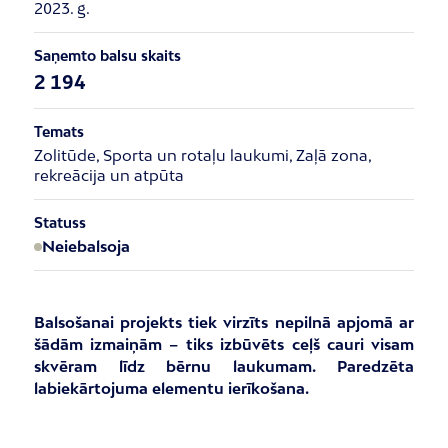
2023. g.
Saņemto balsu skaits
2 194
Temats
Zolitūde, Sporta un rotaļu laukumi, Zaļā zona,
rekreācija un atpūta
Statuss
Neiebalsoja
Balsošanai projekts tiek virzīts nepilnā apjomā ar
šādām izmaiņām – tiks izbūvēts ceļš cauri visam
skvēram līdz bērnu laukumam. Paredzēta
labiekārtojuma elementu ierīkošana.