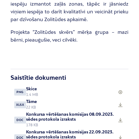
iespēju izmantot zaļās zonas, tāpēc ir jāsniedz
viņiem iespēja to darīt kvalitatīvi un veicināt prieku
par dzīvošanu Zolitūdes apkaimē.
Projekta “Zolitūdes skvērs” mērķa grupa – mazi
bērni, pieaugušie, veci cilvēki.
Saistītie dokumenti
Skice
PNG
1.4 MB
Tāme
XLSX
22 KB
Konkursa vērtēšanas komisijas 08.09.2023.
sēdes protokola izraksts
DOC
178 KB
Konkursa vērtēšanas komisijas 22.09.2023.
sēdes protokola izraksts
DOC