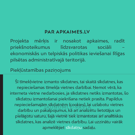
PAR APKAIMES.LV
Projekta mērķis ir nosakot apkaimes, radīt
priekšnoteikumus līdzsvarotas sociāli –
ekonomiskās un telpiskās politikas ieviešanai Rīgas
pilsētas administratīvajā teritorijā.
Piekļūstamības paziņojums
Šī tīmekļvietne izmanto sīkdatnes, tai skaitā sīkdatnes, kas
nepieciešamas tīmekļa vietnes darbībai. Ņemot vērā, ka
interneta vietne nedarbosies, ja sīkdatnes netiks izmantotas, šo
sīkdatņu izmantošanai piekrišana netiek prasīta. Papildus
nepieciešamajām sīkdatnēm (cookies), lai uzlabotu vietnes
JAUNUMI E-PASTĀ
darbību un pakalpojumus, kā arī analizētu lietotājus un
Piesakies un saņem jaunāko informāciju savā e-pastā!
pielāgotu saturu, šajā vietnē tiek izmantotas arī analītiskās
sīkdatnes, kas analizē vietnes darbību. Lai uzzinātu vairāk
apmeklējiet
sīkdatņu
sadaļu.