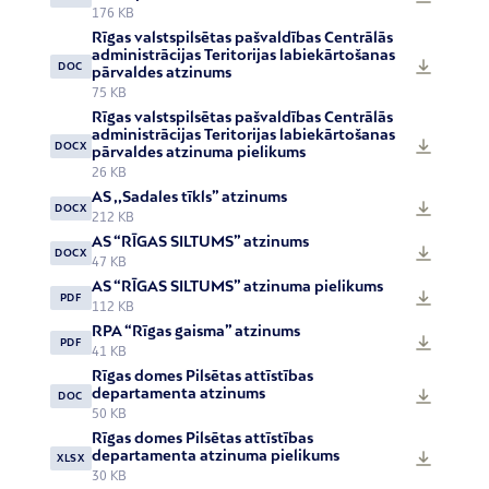
176 KB
Rīgas valstspilsētas pašvaldības Centrālās
administrācijas Teritorijas labiekārtošanas
DOC
pārvaldes atzinums
75 KB
Rīgas valstspilsētas pašvaldības Centrālās
administrācijas Teritorijas labiekārtošanas
DOCX
pārvaldes atzinuma pielikums
26 KB
AS ,,Sadales tīkls” atzinums
DOCX
212 KB
AS “RĪGAS SILTUMS” atzinums
DOCX
47 KB
AS “RĪGAS SILTUMS” atzinuma pielikums
PDF
112 KB
RPA “Rīgas gaisma” atzinums
PDF
41 KB
Rīgas domes Pilsētas attīstības
departamenta atzinums
DOC
50 KB
Rīgas domes Pilsētas attīstības
departamenta atzinuma pielikums
XLSX
30 KB