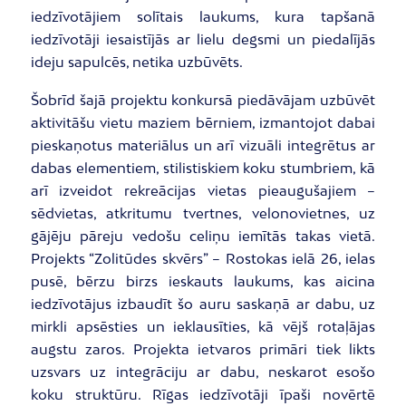
iedzīvotājiem solītais laukums, kura tapšanā
iedzīvotāji iesaistījās ar lielu degsmi un piedalījās
ideju sapulcēs, netika uzbūvēts.
Šobrīd šajā projektu konkursā piedāvājam uzbūvēt
aktivitāšu vietu maziem bērniem, izmantojot dabai
pieskaņotus materiālus un arī vizuāli integrētus ar
dabas elementiem, stilistiskiem koku stumbriem, kā
arī izveidot rekreācijas vietas pieaugušajiem –
sēdvietas, atkritumu tvertnes, velonovietnes, uz
gājēju pāreju vedošu celiņu iemītās takas vietā.
Projekts “Zolitūdes skvērs” – Rostokas ielā 26, ielas
pusē, bērzu birzs ieskauts laukums, kas aicina
iedzīvotājus izbaudīt šo auru saskaņā ar dabu, uz
mirkli apsēsties un ieklausīties, kā vējš rotaļājas
augstu zaros. Projekta ietvaros primāri tiek likts
uzsvars uz integrāciju ar dabu, neskarot esošo
koku struktūru. Rīgas iedzīvotāji īpaši novērtē