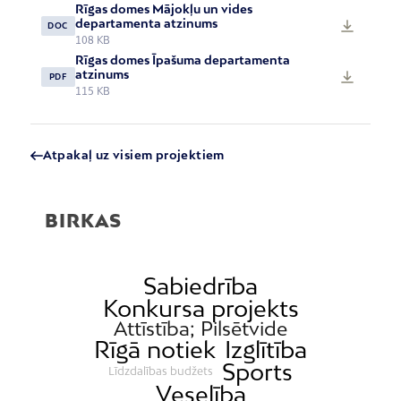
Rīgas domes Mājokļu un vides
departamenta atzinums
DOC
108 KB
Rīgas domes Īpašuma departamenta
atzinums
PDF
115 KB
Atpakaļ uz visiem projektiem
BIRKAS
Sabiedrība
Konkursa projekts
Attīstība; Pilsētvide
Rīgā notiek
Izglītība
Sports
Līdzdalības budžets
Veselība