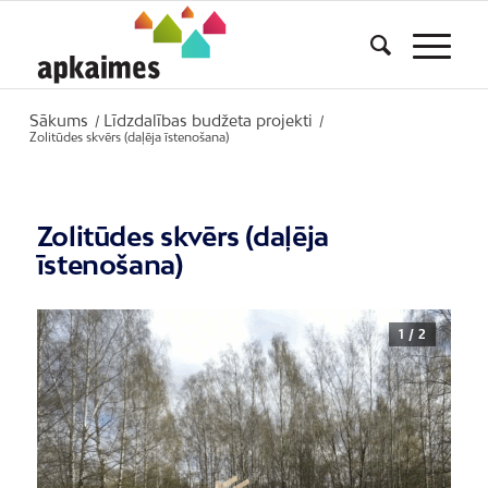
Sākums
Līdzdalības budžeta projekti
/
/
Zolitūdes skvērs (daļēja īstenošana)
Zolitūdes skvērs (daļēja
īstenošana)
1 / 2