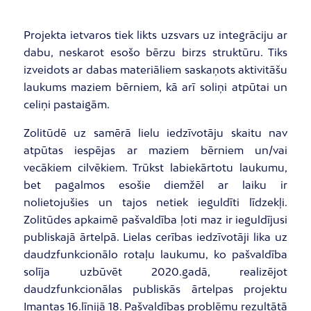
Projekta ietvaros tiek likts uzsvars uz integrāciju ar
dabu, neskarot esošo bērzu birzs struktūru. Tiks
izveidots ar dabas materiāliem saskaņots aktivitāšu
laukums maziem bērniem, kā arī soliņi atpūtai un
celiņi pastaigām.
Zolitūdē uz samērā lielu iedzīvotāju skaitu nav
atpūtas iespējas ar maziem bērniem un/vai
vecākiem cilvēkiem. Trūkst labiekārtotu laukumu,
bet pagalmos esošie diemžēl ar laiku ir
nolietojušies un tajos netiek ieguldīti līdzekļi.
Zolitūdes apkaimē pašvaldība ļoti maz ir ieguldījusi
publiskajā ārtelpā. Lielas cerības iedzīvotāji lika uz
daudzfunkcionālo rotaļu laukumu, ko pašvaldība
solīja uzbūvēt 2020.gadā, realizējot
daudzfunkcionālas publiskās ārtelpas projektu
Imantas 16.līnijā 18. Pašvaldības problēmu rezultātā