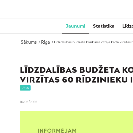
Jaunumi
Statistika
Līdz
Sākums
Rīga
/
/
Līdzdalības budžeta konkursa otrajā kārtā virzītas 6
LĪDZDALĪBAS BUDŽETA K
VIRZĪTAS 60 RĪDZINIEKU 
RĪGA
16/06/2026