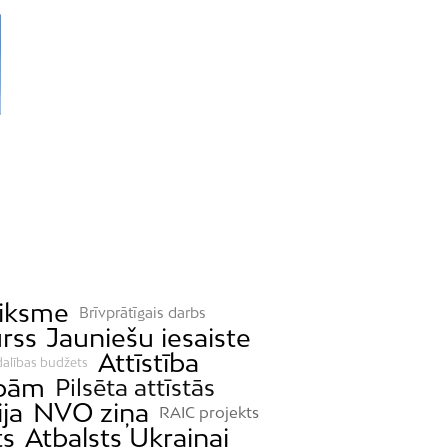
tiksme
Brīvprātīgais darbs
rss
Jauniešu iesaiste
Attīstība
dalības budžets
ībām
Pilsēta attīstās
ija
NVO ziņa
RAIC projekts
ts
Atbalsts Ukrainai