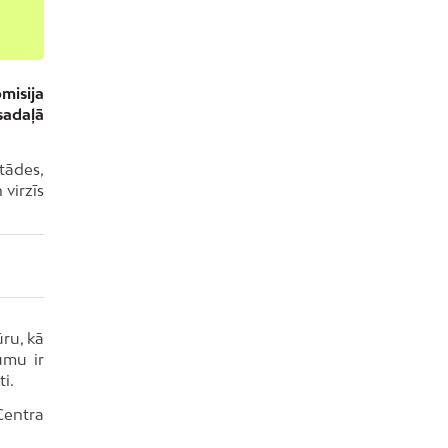
misija
 sadaļā
tādes,
virzīs
ūru, kā
umu ir
i.
Centra