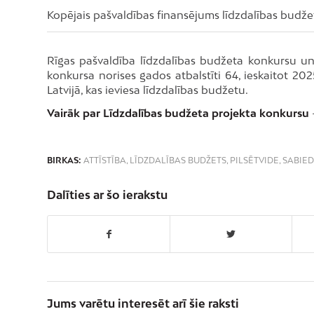
Kopējais pašvaldības finansējums līdzdalības budže
Rīgas pašvaldība līdzdalības budžeta konkursu u
konkursa norises gados atbalstīti 64, ieskaitot 202
Latvijā, kas ieviesa līdzdalības budžetu.
Vairāk par Līdzdalības budžeta projekta konkursu
BIRKAS:
ATTĪSTĪBA
,
LĪDZDALĪBAS BUDŽETS
,
PILSĒTVIDE
,
SABIED
Dalīties ar šo ierakstu
Jums varētu interesēt arī šie raksti