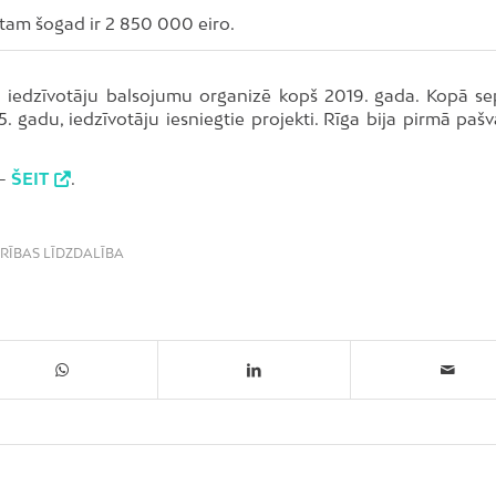
tam šogad ir 2 850 000 eiro.
n iedzīvotāju balsojumu organizē kopš 2019. gada. Kopā se
5. gadu, iedzīvotāju iesniegtie projekti. Rīga bija pirmā paš
–
ŠEIT
.
RĪBAS LĪDZDALĪBA