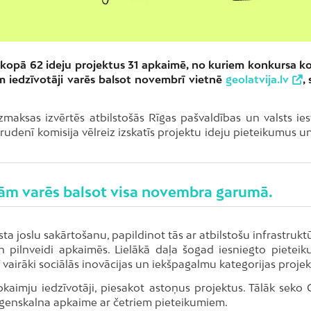
i kopā 62 ideju projektus 31 apkaimē, no kuriem konkursa ko
iem iedzīvotāji varēs balsot novembrī vietnē
geolatvija.lv
,
maksas izvērtēs atbilstošās Rīgas pašvaldības un valsts ies
enī komisija vēlreiz izskatīs projektu ideju pieteikumus un 
ejām varēs balsot visa novembra garumā.
sta joslu sakārtošanu, papildinot tās ar atbilstošu infrastrukt
un pilnveidi apkaimēs. Lielākā daļa šogad iesniegto pieteik
 vairāki sociālās inovācijas un iekšpagalmu kategorijas projekt
pkaimju iedzīvotāji, piesakot astoņus projektus. Tālāk seko 
 Āgenskalna apkaime ar četriem pieteikumiem.