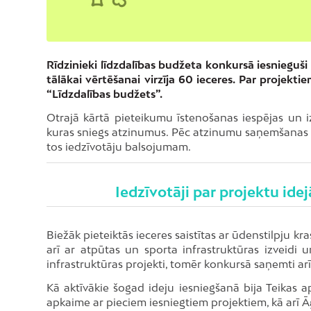
Rīdzinieki līdzdalības budžeta konkursā iesnieguš
tālākai vērtēšanai virzīja 60 ieceres. Par projekt
“Līdzdalības budžets”.
Otrajā kārtā pieteikumu īstenošanas iespējas un iz
kuras sniegs atzinumus. Pēc atzinumu saņemšanas rud
tos iedzīvotāju balsojumam.
Iedzīvotāji par projektu id
Biežāk pieteiktās ieceres saistītas ar ūdenstilpju kra
arī ar atpūtas un sporta infrastruktūras izveidi 
infrastruktūras projekti, tomēr konkursā saņemti arī
Kā aktīvākie šogad ideju iesniegšanā bija Teikas a
apkaime ar pieciem iesniegtiem projektiem, kā arī