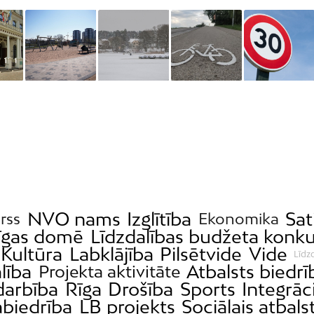
NVO nams
Izglītība
Sa
rss
Ekonomika
īgas domē
Līdzdalības budžeta konku
Kultūra
Labklājība
Pilsētvide
Vide
Līdz
lība
Atbalsts biedr
Projekta aktivitāte
arbība
Rīga
Drošība
Sports
Integrāc
abiedrība
LB projekts
Sociālais atbals