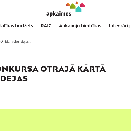
dalības budžets
RAIC
Apkaimju biedrības
Integrācij
0 rīdzinieku idejas...
ONKURSA OTRAJĀ KĀRTĀ
IDEJAS