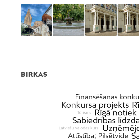
BIRKAS
Finansēšanas konku
Konkursa projekts
R
Rīgā notiek
Tūrisms
Sabiedrības līdzda
Uzņēmējd
Latviešu valodas kursi
S
Attīstība; Pilsētvide