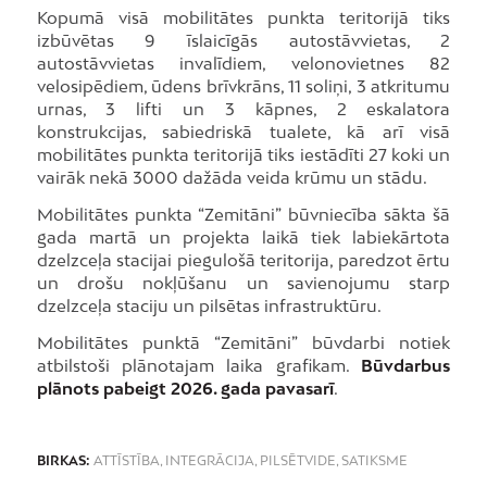
Kopumā visā mobilitātes punkta teritorijā tiks
izbūvētas 9 īslaicīgās autostāvvietas, 2
autostāvvietas invalīdiem, velonovietnes 82
velosipēdiem, ūdens brīvkrāns, 11 soliņi, 3 atkritumu
urnas, 3 lifti un 3 kāpnes, 2 eskalatora
konstrukcijas, sabiedriskā tualete, kā arī visā
mobilitātes punkta teritorijā tiks iestādīti 27 koki un
vairāk nekā 3000 dažāda veida krūmu un stādu.
Mobilitātes punkta “Zemitāni” būvniecība sākta šā
gada martā un projekta laikā tiek labiekārtota
dzelzceļa stacijai piegulošā teritorija, paredzot ērtu
un drošu nokļūšanu un savienojumu starp
dzelzceļa staciju un pilsētas infrastruktūru.
Mobilitātes punktā “Zemitāni” būvdarbi notiek
atbilstoši plānotajam laika grafikam.
Būvdarbus
plānots pabeigt 2026. gada pavasarī
.
BIRKAS:
ATTĪSTĪBA
,
INTEGRĀCIJA
,
PILSĒTVIDE
,
SATIKSME