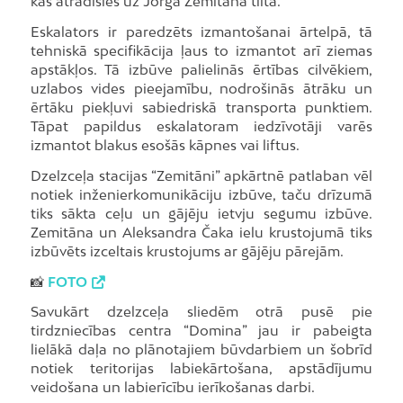
kas atradīsies uz Jorģa Zemitāna tilta.
Eskalators ir paredzēts izmantošanai ārtelpā, tā
tehniskā specifikācija ļaus to izmantot arī ziemas
apstākļos. Tā izbūve palielinās ērtības cilvēkiem,
uzlabos vides pieejamību, nodrošinās ātrāku un
ērtāku piekļuvi sabiedriskā transporta punktiem.
Tāpat papildus eskalatoram iedzīvotāji varēs
izmantot blakus esošās kāpnes vai liftus.
Dzelzceļa stacijas “Zemitāni” apkārtnē patlaban vēl
notiek inženierkomunikāciju izbūve, taču drīzumā
tiks sākta ceļu un gājēju ietvju segumu izbūve.
Zemitāna un Aleksandra Čaka ielu krustojumā tiks
izbūvēts izceltais krustojums ar gājēju pārejām.
📸
FOTO
Savukārt dzelzceļa sliedēm otrā pusē pie
tirdzniecības centra “Domina” jau ir pabeigta
lielākā daļa no plānotajiem būvdarbiem un šobrīd
notiek teritorijas labiekārtošana, apstādījumu
veidošana un labierīcību ierīkošanas darbi.