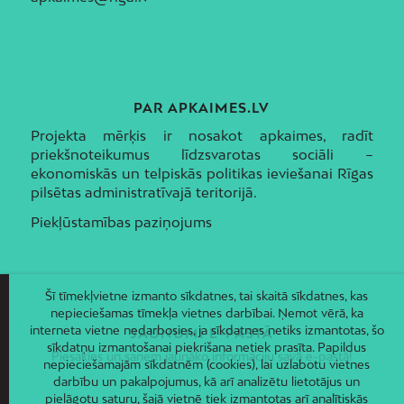
PAR APKAIMES.LV
Projekta mērķis ir nosakot apkaimes, radīt
priekšnoteikumus līdzsvarotas sociāli –
ekonomiskās un telpiskās politikas ieviešanai Rīgas
pilsētas administratīvajā teritorijā.
Piekļūstamības paziņojums
Šī tīmekļvietne izmanto sīkdatnes, tai skaitā sīkdatnes, kas
nepieciešamas tīmekļa vietnes darbībai. Ņemot vērā, ka
interneta vietne nedarbosies, ja sīkdatnes netiks izmantotas, šo
JAUNUMI E-PASTĀ
sīkdatņu izmantošanai piekrišana netiek prasīta. Papildus
Piesakies un saņem jaunāko informāciju savā e-pastā!
nepieciešamajām sīkdatnēm (cookies), lai uzlabotu vietnes
darbību un pakalpojumus, kā arī analizētu lietotājus un
pielāgotu saturu, šajā vietnē tiek izmantotas arī analītiskās