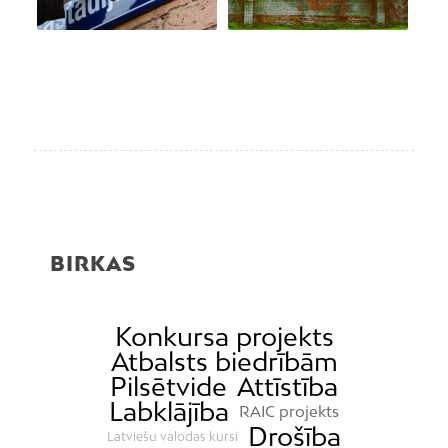
BIRKAS
Konkursa projekts
Atbalsts biedrībām
Pilsētvide
Attīstība
Labklājība
RAIC projekts
Drošība
Latviešu valodas kursi