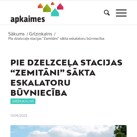
Sākums
Grīziņkalns
/
/
Pie dzelzceļa stacijas “Zemitāni” sākta eskalatoru būvniecība
PIE DZELZCEĻA STACIJAS
“ZEMITĀNI” SĀKTA
ESKALATORU
BŪVNIECĪBA
GRĪZIŅKALNS
11/09/2025