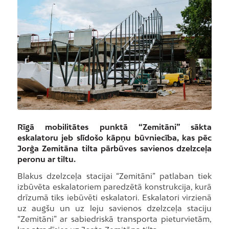
Rīgā mobilitātes punktā “Zemitāni” sākta
eskalatoru jeb slīdošo kāpņu būvniecība, kas pēc
Jorģa Zemitāna tilta pārbūves savienos dzelzceļa
peronu ar tiltu.
Blakus dzelzceļa stacijai “Zemitāni” patlaban tiek
izbūvēta eskalatoriem paredzētā konstrukcija, kurā
drīzumā tiks iebūvēti eskalatori. Eskalatori virzienā
uz augšu un uz leju savienos dzelzceļa staciju
“Zemitāni” ar sabiedriskā transporta pieturvietām,