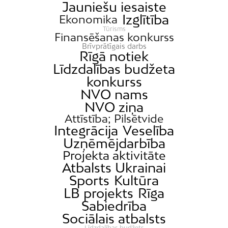
Jauniešu iesaiste
Izglītība
Ekonomika
Tūrisms
Finansēšanas konkurss
Brīvprātīgais darbs
Rīgā notiek
Līdzdalības budžeta
konkurss
NVO nams
NVO ziņa
Attīstība; Pilsētvide
Integrācija
Veselība
Uzņēmējdarbība
Projekta aktivitāte
Atbalsts Ukrainai
Sports
Kultūra
LB projekts
Rīga
Sabiedrība
Sociālais atbalsts
Līdzdalības budžets