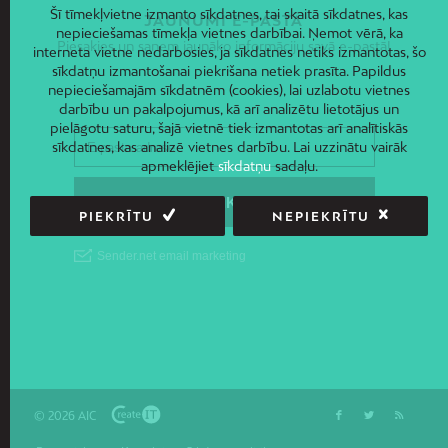
Šī tīmekļvietne izmanto sīkdatnes, tai skaitā sīkdatnes, kas
JAUNUMI E-PASTĀ
nepieciešamas tīmekļa vietnes darbībai. Ņemot vērā, ka
Piesakies un saņem jaunāko informāciju savā e-pastā!
interneta vietne nedarbosies, ja sīkdatnes netiks izmantotas, šo
sīkdatņu izmantošanai piekrišana netiek prasīta. Papildus
nepieciešamajām sīkdatnēm (cookies), lai uzlabotu vietnes
darbību un pakalpojumus, kā arī analizētu lietotājus un
pielāgotu saturu, šajā vietnē tiek izmantotas arī analītiskās
sīkdatnes, kas analizē vietnes darbību. Lai uzzinātu vairāk
apmeklējiet
sīkdatņu
sadaļu.
PIEKRĪTU
NEPIEKRĪTU
© 2026 AIC