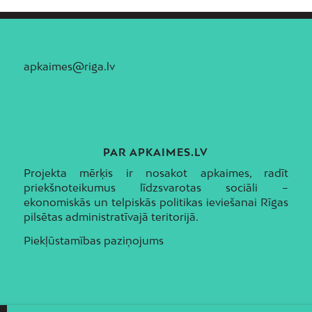
apkaimes@riga.lv
PAR APKAIMES.LV
Projekta mērķis ir nosakot apkaimes, radīt
priekšnoteikumus līdzsvarotas sociāli –
ekonomiskās un telpiskās politikas ieviešanai Rīgas
pilsētas administratīvajā teritorijā.
Piekļūstamības paziņojums