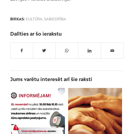
BIRKAS:
KULTŪRA
,
SABIEDRĪBA
Dalīties ar šo ierakstu
Jums varētu interesēt arī šie raksti