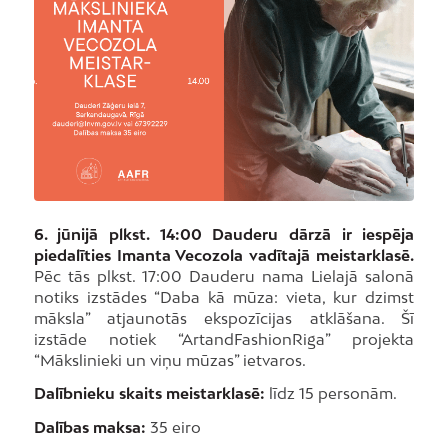
6. jūnijā plkst. 14:00 Dauderu dārzā ir iespēja
piedalīties Imanta Vecozola vadītajā meistarklasē.
Pēc tās plkst. 17:00 Dauderu nama Lielajā salonā
notiks izstādes “Daba kā mūza: vieta, kur dzimst
māksla” atjaunotās ekspozīcijas atklāšana. Šī
izstāde notiek “ArtandFashionRiga” projekta
“Mākslinieki un viņu mūzas” ietvaros.
Dalībnieku skaits meistarklasē:
līdz 15 personām.
Dalības maksa:
35 eiro