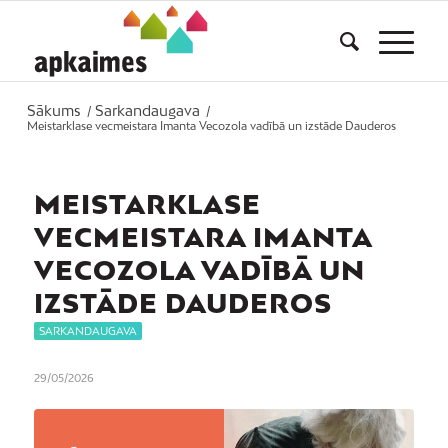
Sākums
Sarkandaugava
/
/
Meistarklase vecmeistara Imanta Vecozola vadībā un izstāde Dauderos
MEISTARKLASE
VECMEISTARA IMANTA
VECOZOLA VADĪBĀ UN
IZSTĀDE DAUDEROS
SARKANDAUGAVA
29/05/2026