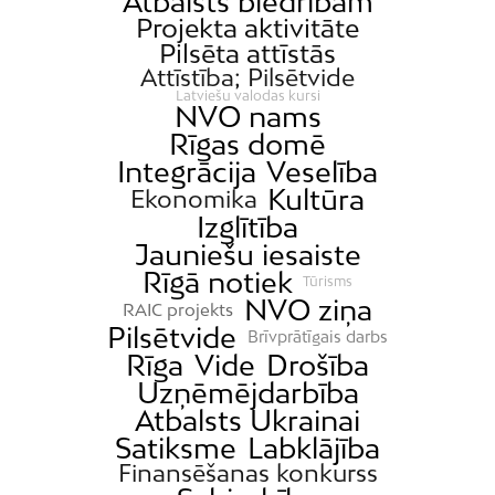
Atbalsts biedrībām
Projekta aktivitāte
Pilsēta attīstās
Attīstība; Pilsētvide
Latviešu valodas kursi
NVO nams
Rīgas domē
Integrācija
Veselība
Kultūra
Ekonomika
Izglītība
Jauniešu iesaiste
Rīgā notiek
Tūrisms
NVO ziņa
RAIC projekts
Pilsētvide
Brīvprātīgais darbs
Rīga
Vide
Drošība
Uzņēmējdarbība
Atbalsts Ukrainai
Satiksme
Labklājība
Finansēšanas konkurss