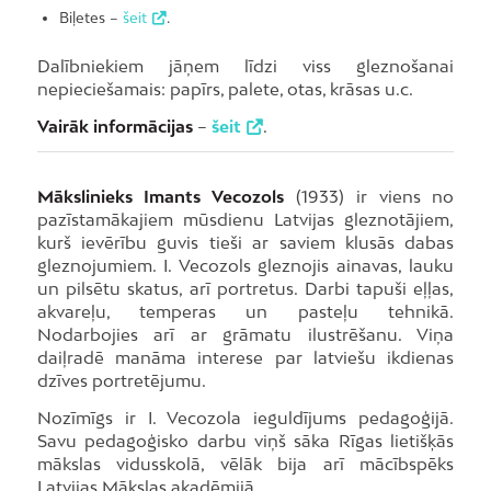
Biļetes –
šeit
.
Dalībniekiem jāņem līdzi viss gleznošanai
nepieciešamais: papīrs, palete, otas, krāsas u.c.
Vairāk informācijas
–
šeit
.
Mākslinieks Imants Vecozols
(1933) ir viens no
pazīstamākajiem mūsdienu Latvijas gleznotājiem,
kurš ievērību guvis tieši ar saviem klusās dabas
gleznojumiem. I. Vecozols gleznojis ainavas, lauku
un pilsētu skatus, arī portretus. Darbi tapuši eļļas,
akvareļu, temperas un pasteļu tehnikā.
Nodarbojies arī ar grāmatu ilustrēšanu. Viņa
daiļradē manāma interese par latviešu ikdienas
dzīves portretējumu.
Nozīmīgs ir I. Vecozola ieguldījums pedagoģijā.
Savu pedagoģisko darbu viņš sāka Rīgas lietišķās
mākslas vidusskolā, vēlāk bija arī mācībspēks
Latvijas Mākslas akadēmijā.