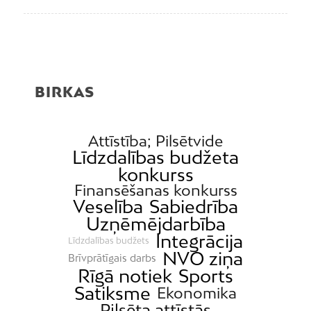
BIRKAS
Attīstība; Pilsētvide
Līdzdalības budžeta
konkurss
Finansēšanas konkurss
Veselība
Sabiedrība
Uzņēmējdarbība
Integrācija
Līdzdalības budžets
NVO ziņa
Brīvprātīgais darbs
Rīgā notiek
Sports
Satiksme
Ekonomika
Pilsēta attīstās