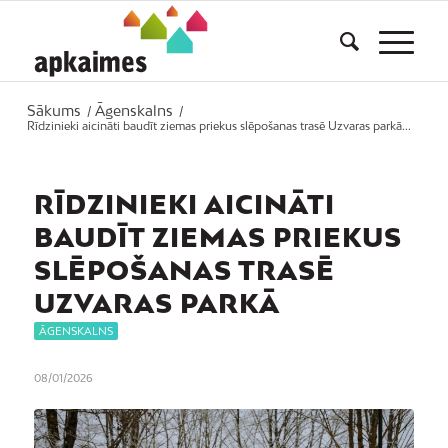
Sākums
Āgenskalns
/
/
Rīdzinieki aicināti baudīt ziemas priekus slēpošanas trasē Uzvaras parkā...
RĪDZINIEKI AICINĀTI
BAUDĪT ZIEMAS PRIEKUS
SLĒPOŠANAS TRASĒ
UZVARAS PARKĀ
ĀGENSKALNS
08/01/2026