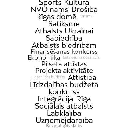
Sports
Kultūra
NVO nams
Drošība
Rīgas domē
Tūrisms
Satiksme
Atbalsts Ukrainai
Sabiedrība
Atbalsts biedrībām
Finansēšanas konkurss
Ekonomika
Latviešu valodas kursi
Pilsēta attīstās
Projekta aktivitāte
Attīstība
Līdzdalības budžets
Līdzdalības budžeta
konkurss
Integrācija
Rīga
Sociālais atbalsts
Labklājība
Uzņēmējdarbība
Brīvprātīgais darbs