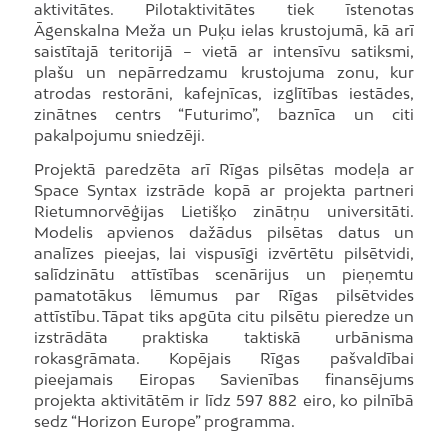
aktivitātes. Pilotaktivitātes tiek īstenotas
Āgenskalna Meža un Puķu ielas krustojumā, kā arī
saistītajā teritorijā – vietā ar intensīvu satiksmi,
plašu un nepārredzamu krustojuma zonu, kur
atrodas restorāni, kafejnīcas, izglītības iestādes,
zinātnes centrs “Futurimo”, baznīca un citi
pakalpojumu sniedzēji.
Projektā paredzēta arī Rīgas pilsētas modeļa ar
Space Syntax izstrāde kopā ar projekta partneri
Rietumnorvēģijas Lietišķo zinātņu universitāti.
Modelis apvienos dažādus pilsētas datus un
analīzes pieejas, lai vispusīgi izvērtētu pilsētvidi,
salīdzinātu attīstības scenārijus un pieņemtu
pamatotākus lēmumus par Rīgas pilsētvides
attīstību. Tāpat tiks apgūta citu pilsētu pieredze un
izstrādāta praktiska taktiskā urbānisma
rokasgrāmata. Kopējais Rīgas pašvaldībai
pieejamais Eiropas Savienības finansējums
projekta aktivitātēm ir līdz 597 882 eiro, ko pilnībā
sedz “Horizon Europe” programma.