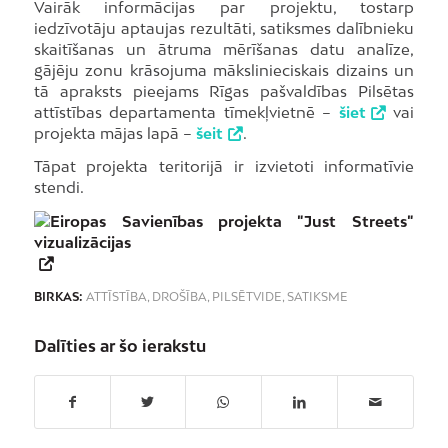
Vairāk informācijas par projektu, tostarp
iedzīvotāju aptaujas rezultāti, satiksmes dalībnieku
skaitīšanas un ātruma mērīšanas datu analīze,
gājēju zonu krāsojuma mākslinieciskais dizains un
tā apraksts pieejams Rīgas pašvaldības Pilsētas
attīstības departamenta tīmekļvietnē –
šiet
vai
projekta mājas lapā –
šeit
.
Tāpat projekta teritorijā ir izvietoti informatīvie
stendi.
BIRKAS:
ATTĪSTĪBA
,
DROŠĪBA
,
PILSĒTVIDE
,
SATIKSME
Dalīties ar šo ierakstu