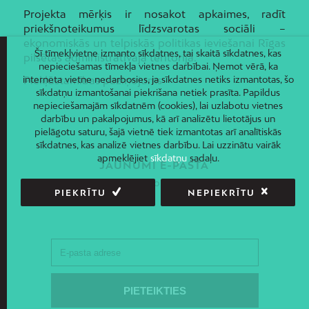
Projekta mērķis ir nosakot apkaimes, radīt
priekšnoteikumus līdzsvarotas sociāli –
ekonomiskās un telpiskās politikas ieviešanai Rīgas
Šī tīmekļvietne izmanto sīkdatnes, tai skaitā sīkdatnes, kas
pilsētas administratīvajā teritorijā.
nepieciešamas tīmekļa vietnes darbībai. Ņemot vērā, ka
interneta vietne nedarbosies, ja sīkdatnes netiks izmantotas, šo
Piekļūstamības paziņojums
sīkdatņu izmantošanai piekrišana netiek prasīta. Papildus
nepieciešamajām sīkdatnēm (cookies), lai uzlabotu vietnes
darbību un pakalpojumus, kā arī analizētu lietotājus un
pielāgotu saturu, šajā vietnē tiek izmantotas arī analītiskās
sīkdatnes, kas analizē vietnes darbību. Lai uzzinātu vairāk
apmeklējiet
sīkdatņu
sadaļu.
JAUNUMI E-PASTĀ
Piesakies un saņem jaunāko informāciju savā e-pastā!
PIEKRĪTU
NEPIEKRĪTU