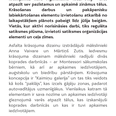
atpazīt sev pazīstamus un apkaimē zināmus tēlus.
Krāsošanas darbus un pakāpenisku
labiekārtošanas elementu izvietošanu atkarībā no
laikapstākļiem plānots pabeigt līdz jūlija beigām.
Vietās, kur aktīvi norisināsies darbi, tiks regulēta
satiksmes plūsma, izvietoti satiksmes organizācijas
elementi un ceļa zīmes.
Asfalta krāsojuma dizainu izstrādājuši mākslinieki
Anna Vaivare un Mārtiņš Zutis. Iedvesmu
krāsojuma dizainam mākslinieki radījuši divās
koprades darbnīcās – ar Montessori sākumskolas
bērniem, kā arī ar apkaimes iedzīvotājiem,
augstskolu un biedrību pārstāvjiem. Krāsojuma
koncepcĳa ir “Kaimiņu galerĳa” un tas tiks veidots
kā košs “paklājs”, kas izcels gājēju zonas, padarot
autovadītājus uzmanīgākus. Vienlaikus katram tā
elementam ir sava nozīme un apkaimes iedzīvotāji
gleznojumā varēs atpazīt tēlus, kas izskanējuši
koprades darbnīcās un kas ir tuvi apkaimes
iedzīvotājiem.