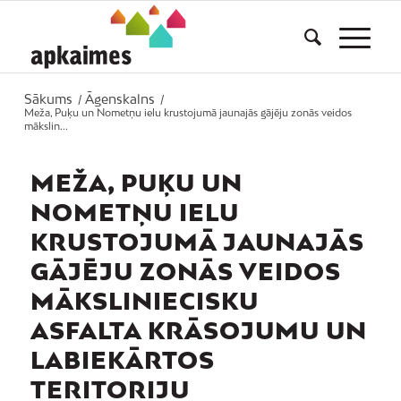
Sākums
Āgenskalns
/
/
Meža, Puķu un Nometņu ielu krustojumā jaunajās gājēju zonās veidos
mākslin...
MEŽA, PUĶU UN
NOMETŅU IELU
KRUSTOJUMĀ JAUNAJĀS
GĀJĒJU ZONĀS VEIDOS
MĀKSLINIECISKU
ASFALTA KRĀSOJUMU UN
LABIEKĀRTOS
TERITORIJU