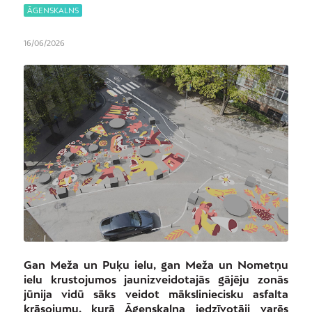
ĀGENSKALNS
16/06/2026
Gan Meža un Puķu ielu, gan Meža un Nometņu
ielu krustojumos jaunizveidotajās gājēju zonās
jūnija vidū sāks veidot māksliniecisku asfalta
krāsojumu, kurā Āgenskalna iedzīvotāji varēs