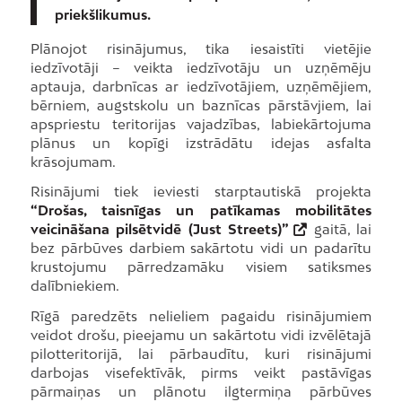
priekšlikumus.
Plānojot risinājumus, tika iesaistīti vietējie
iedzīvotāji – veikta iedzīvotāju un uzņēmēju
aptauja, darbnīcas ar iedzīvotājiem, uzņēmējiem,
bērniem, augstskolu un baznīcas pārstāvjiem, lai
apspriestu teritorijas vajadzības, labiekārtojuma
plānus un kopīgi izstrādātu idejas asfalta
krāsojumam.
Risinājumi tiek ieviesti starptautiskā projekta
“Drošas, taisnīgas un patīkamas mobilitātes
veicināšana pilsētvidē (Just Streets)”
gaitā, lai
bez pārbūves darbiem sakārtotu vidi un padarītu
krustojumu pārredzamāku visiem satiksmes
dalībniekiem.
Rīgā paredzēts nelieliem pagaidu risinājumiem
veidot drošu, pieejamu un sakārtotu vidi izvēlētajā
pilotteritorijā, lai pārbaudītu, kuri risinājumi
darbojas visefektīvāk, pirms veikt pastāvīgas
pārmaiņas un plānotu ilgtermiņa pārbūves