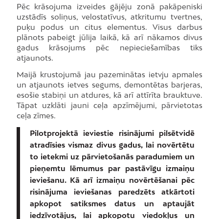
Pēc krāsojuma izveides gājēju zonā pakāpeniski
uzstādīs soliņus, velostatīvus, atkritumu tvertnes,
puķu podus un citus elementus. Visus darbus
plānots pabeigt jūlija laikā, kā arī nākamos divus
gadus krāsojums pēc nepieciešamības tiks
atjaunots.
Maijā krustojumā jau pazeminātas ietvju apmales
un atjaunots ietves segums, demontētas barjeras,
esošie stabiņi un atdures, kā arī attīrīta brauktuve.
Tāpat uzklāti jauni ceļa apzīmējumi, pārvietotas
ceļa zīmes.
Pilotprojektā ieviestie risinājumi pilsētvidē
atradīsies vismaz divus gadus, lai novērtētu
to ietekmi uz pārvietošanās paradumiem un
pieņemtu lēmumus par pastāvīgu izmaiņu
ieviešanu. Kā arī izmaiņu novērtēšanai pēc
risinājuma ieviešanas paredzēts atkārtoti
apkopot satiksmes datus un aptaujāt
iedzīvotājus, lai apkopotu viedokļus un