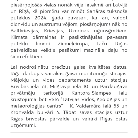
piesārņojošās vielas nonāk vēja ietekmē arī Latvijā
un Rīgā, kā piemēru var minēt Sahāras tuksneša
putekļus 2024. gada pavasarī, kā arī, valdot
dienvidu un austrumu vējiem, piesārņojums nāk no
Baltkrievijas, Krievijas, Ukrainas ugunsgrēkiem.
Klimata pārmaiņas ir pasliktinājušas pavasara
putekļu līmeni Ziemeļeiropā, taču Rīgas
pašvaldības veiktie pasākumi mazināja daļu no
šiem efektiem.
Lai nodrošinātu precīzus gaisa kvalitātes datus,
Rīgā darbojas vairākas gaisa monitoringa stacijas.
Mājokļu un vides departaments uztur stacijas
Brīvības ielā 73, Mīlgrāvja ielā 10, un Pārdaugavā
privātmāju teritorijā Kantora-Slampes ielu
krustojumā, bet VSIA “Latvijas Vides, ģeoloģijas un
meteoroloģijas centrs” – K. Valdemāra ielā 65 un
Kronvalda bulvārī 4. Tāpat savas stacijas uztur
Rīgas brīvostas pārvalde un vairāki Rīgas ostas
uzņēmumi.