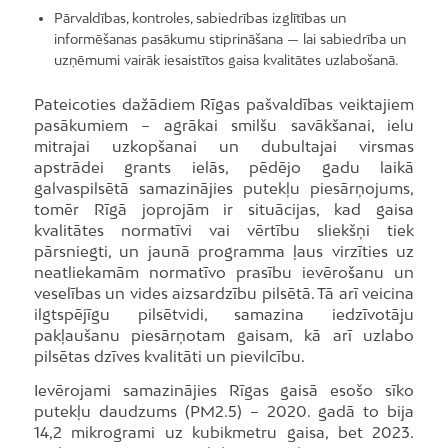
Pārvaldības, kontroles, sabiedrības izglītības un
informēšanas pasākumu stiprināšana — lai sabiedrība un
uzņēmumi vairāk iesaistītos gaisa kvalitātes uzlabošanā.
Pateicoties dažādiem Rīgas pašvaldības veiktajiem
pasākumiem – agrākai smilšu savākšanai, ielu
mitrajai uzkopšanai un dubultajai virsmas
apstrādei grants ielās, pēdējo gadu laikā
galvaspilsētā samazinājies putekļu piesārņojums,
tomēr Rīgā joprojām ir situācijas, kad gaisa
kvalitātes normatīvi vai vērtību sliekšņi tiek
pārsniegti, un jaunā programma ļaus virzīties uz
neatliekamām normatīvo prasību ievērošanu un
veselības un vides aizsardzību pilsētā. Tā arī veicina
ilgtspējīgu pilsētvidi, samazina iedzīvotāju
pakļaušanu piesārņotam gaisam, kā arī uzlabo
pilsētas dzīves kvalitāti un pievilcību.
Ievērojami samazinājies Rīgas gaisā esošo sīko
putekļu daudzums (PM2.5) – 2020. gadā to bija
14,2 mikrogrami uz kubikmetru gaisa, bet 2023.