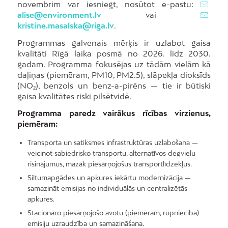
novembrim var iesniegt, nosūtot e-pastu:
alise@environment.lv
vai
kristine.masalska@riga.lv
.
Programmas galvenais mērķis ir uzlabot gaisa
kvalitāti Rīgā laika posmā no 2026. līdz 2030.
gadam. Programma fokusējas uz tādām vielām kā
daļiņas (piemēram, PM10, PM2.5), slāpekļa dioksīds
(NO₂), benzols un benz-a-pirēns — tie ir būtiski
gaisa kvalitātes riski pilsētvidē.
Programma paredz vairākus rīcības virzienus,
piemēram:
Transporta un satiksmes infrastruktūras uzlabošana —
veicinot sabiedrisko transportu, alternatīvos degvielu
risinājumus, mazāk piesārņojošus transportlīdzekļus.
Siltumapgādes un apkures iekārtu modernizācija —
samazināt emisijas no individuālās un centralizētās
apkures.
Stacionāro piesārņojošo avotu (piemēram, rūpniecība)
emisiju uzraudzība un samazināšana.