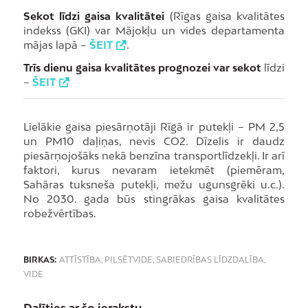
Sekot līdzi gaisa kvalitātei
(Rīgas gaisa kvalitātes
indekss (GKI) var Mājokļu un vides departamenta
mājas lapā –
ŠEIT
.
Trīs dienu gaisa kvalitātes prognozei
var sekot
līdzi
–
ŠEIT
Lielākie gaisa piesārņotāji Rīgā ir putekļi – PM 2,5
un PM10 daļiņas, nevis CO2. Dīzelis ir daudz
piesārņojošāks nekā benzīna transportlīdzekļi. Ir arī
faktori, kurus nevaram ietekmēt (piemēram,
Sahāras tuksneša putekļi, mežu ugunsgrēki u.c.).
No 2030. gada būs stingrākas gaisa kvalitātes
robežvērtības.
BIRKAS:
ATTĪSTĪBA
,
PILSĒTVIDE
,
SABIEDRĪBAS LĪDZDALĪBA
,
VIDE
Dalīties ar šo ierakstu