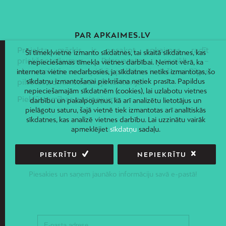
PAR APKAIMES.LV
Projekta mērķis ir nosakot apkaimes, radīt
Šī tīmekļvietne izmanto sīkdatnes, tai skaitā sīkdatnes, kas
priekšnoteikumus līdzsvarotas sociāli –
nepieciešamas tīmekļa vietnes darbībai. Ņemot vērā, ka
ekonomiskās un telpiskās politikas ieviešanai Rīgas
interneta vietne nedarbosies, ja sīkdatnes netiks izmantotas, šo
sīkdatņu izmantošanai piekrišana netiek prasīta. Papildus
pilsētas administratīvajā teritorijā.
nepieciešamajām sīkdatnēm (cookies), lai uzlabotu vietnes
Piekļūstamības paziņojums
darbību un pakalpojumus, kā arī analizētu lietotājus un
pielāgotu saturu, šajā vietnē tiek izmantotas arī analītiskās
sīkdatnes, kas analizē vietnes darbību. Lai uzzinātu vairāk
apmeklējiet
sīkdatņu
sadaļu.
PIEKRĪTU
NEPIEKRĪTU
JAUNUMI E-PASTĀ
Piesakies un saņem jaunāko informāciju savā e-pastā!