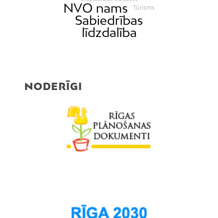
NVO nams
Tūrisms
Sabiedrības
līdzdalība
NODERĪGI