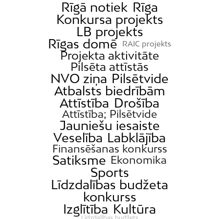
Rīgā notiek
Rīga
Konkursa projekts
LB projekts
Rīgas domē
RAIC projekts
Projekta aktivitāte
Pilsēta attīstās
NVO ziņa
Pilsētvide
Atbalsts biedrībām
Attīstība
Drošība
Attīstība; Pilsētvide
Jauniešu iesaiste
Veselība
Labklājība
Finansēšanas konkurss
Satiksme
Ekonomika
Sports
Līdzdalības budžeta
konkurss
Izglītība
Kultūra
Līdzdalības budžets