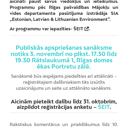
aicināti paust savus viedokļus un ieteikumus.
Programmu pēc Rīgas pašvaldības Mājokļu un
vides departamenta pasūtījuma izstrādāja SIA
„Estonian, Latvian & Lithuanian Environment”.
Ar programmu var iepazīties-
ŠEIT
.
Publiskās apspriešanas sanāksme
notiks 3. novembrī no plkst. 17.30 līdz
19.30 Rātslaukumā 1, Rīgas domes
ēkas Portretu zālē.
Sanāksmē būs iespējams piedalīties arī attālināti –
reģistrētajiem dalībniekiem tiks izsūtīts
uzaicinājums un saite uz attālināto sanāksmi.
Aicinām pieteikt dalību līdz 31. oktobrim,
aizpildot reģistrācijas anketu –
ŠEIT
.
Rakstiskus komentārus un priekšlikumus līdz 10.