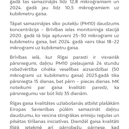
gadā tas samazinājās līdz 12,8 mikrogramiem un
2024. gadā jau līdz 10,5 mikrogramiem uz
kubikmetru gaisa.
Tāpat samazinājies sīko putekļu (PM10) daudzums
koncentrācija – Brīvības ielas monitoringa stacijā
2020. gadā tā bija aptuveni 25–30 mikrogrami uz
kubikmetru gaisa, bet 2024. gadā vairs tikai 18–22
mikrogrami uz kubikmetru gaisa.
Brīvības ielā, kur Rīgai parasti ir visvairāk
pārsniegumi, daļiņu PM10 pieļaujamā 24 stundu
robežvērtība cilvēka veselības aizsardzībai (50
mikrogrami uz kubikmetru gaisa) 2023.gadā tika
pārsniegta 15 dienas, bet pērn – piecas dienas. MK
noteikumi par gaisa kvalitāti paredz, ka
pārsniegumu var būt līdz 35 dienām.
Rīgas gaisa kvalitātes uzlabošanās atbilst plašākām
Eiropas Savienības pūlēm samazināt daļiņu
daudzumu, ko veicina stingrākas emisiju regulas un
pilsētas tīrīšanas iniciatīvas. Diemžēl gaisa kvalitāti
Rīgā ietekmē arī pārrobežu pārnese, kad