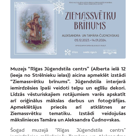
Muzejs “Rīgas Jūgendstila centrs” (Alberta ielā 12
(ieeja no Strēlnieku ielas)) aicina apmeklēt izstādi
“Ziemassvētku brīnums”. Jūgendstila interjerā
iemirdzēsies īpaši veidoti telpu un eglīšu dekori.
Līdzās vēsturiskajiem rotājumiem varēs apskatīt
arī oriģinālus mākslas darbus un fotogrāfijas.
Apmeklētājus priecēs arī atklātnes ar
Ziemassvētku tematiku. Izstādi veidojušas
mākslinieces Tamāra un Aleksandra Čudnovskas.
Šogad muzejā “Rīgas Jūgendstila centrs”