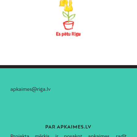
apkaimes@riga.lv
PAR APKAIMES.LV
Projekta mērķis ir nosakot apkaimes, radīt