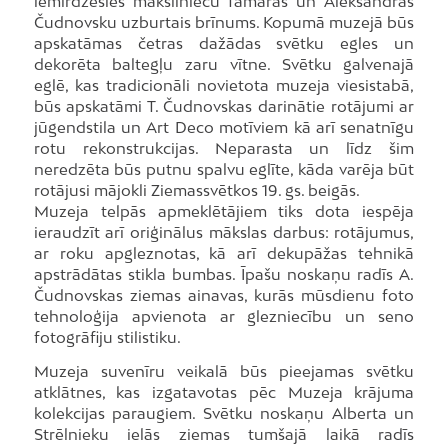
iemirdzēsies mākslinieču Tamāras un Aleksandras
Čudnovsku uzburtais brīnums. Kopumā muzejā būs
apskatāmas četras dažādas svētku egles un
dekorēta baltegļu zaru vītne. Svētku galvenajā
eglē, kas tradicionāli novietota muzeja viesistabā,
būs apskatāmi T. Čudnovskas darinātie rotājumi ar
jūgendstila un Art Deco motīviem kā arī senatnīgu
rotu rekonstrukcijas. Neparasta un līdz šim
neredzēta būs putnu spalvu eglīte, kāda varēja būt
rotājusi mājokli Ziemassvētkos 19. gs. beigās.
Muzeja telpās apmeklētājiem tiks dota iespēja
ieraudzīt arī oriģinālus mākslas darbus: rotājumus,
ar roku apgleznotas, kā arī dekupāžas tehnikā
apstrādātas stikla bumbas. Īpašu noskaņu radīs A.
Čudnovskas ziemas ainavas, kurās mūsdienu foto
tehnoloģija apvienota ar glezniecību un seno
fotogrāfiju stilistiku.
Muzeja suvenīru veikalā būs pieejamas svētku
atklātnes, kas izgatavotas pēc Muzeja krājuma
kolekcijas paraugiem. Svētku noskaņu Alberta un
Strēlnieku ielās ziemas tumšajā laikā radīs