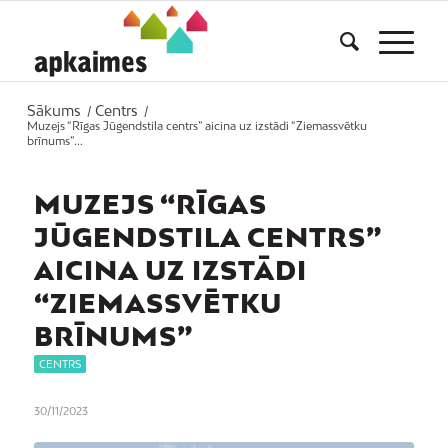
Sākums
Centrs
/
/
Muzejs “Rīgas Jūgendstila centrs” aicina uz izstādi “Ziemassvētku
brīnums”...
MUZEJS “RĪGAS
JŪGENDSTILA CENTRS”
AICINA UZ IZSTĀDI
“ZIEMASSVĒTKU
BRĪNUMS”
CENTRS
30/11/2023