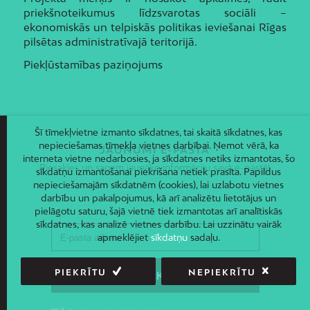
priekšnoteikumus līdzsvarotas sociāli –
ekonomiskās un telpiskās politikas ieviešanai Rīgas
pilsētas administratīvajā teritorijā.
Piekļūstamības paziņojums
Šī tīmekļvietne izmanto sīkdatnes, tai skaitā sīkdatnes, kas
nepieciešamas tīmekļa vietnes darbībai. Ņemot vērā, ka
JAUNUMI E-PASTĀ
interneta vietne nedarbosies, ja sīkdatnes netiks izmantotas, šo
Piesakies un saņem jaunāko informāciju savā e-pastā!
sīkdatņu izmantošanai piekrišana netiek prasīta. Papildus
nepieciešamajām sīkdatnēm (cookies), lai uzlabotu vietnes
darbību un pakalpojumus, kā arī analizētu lietotājus un
pielāgotu saturu, šajā vietnē tiek izmantotas arī analītiskās
sīkdatnes, kas analizē vietnes darbību. Lai uzzinātu vairāk
apmeklējiet
sīkdatņu
sadaļu.
PIEKRĪTU
NEPIEKRĪTU