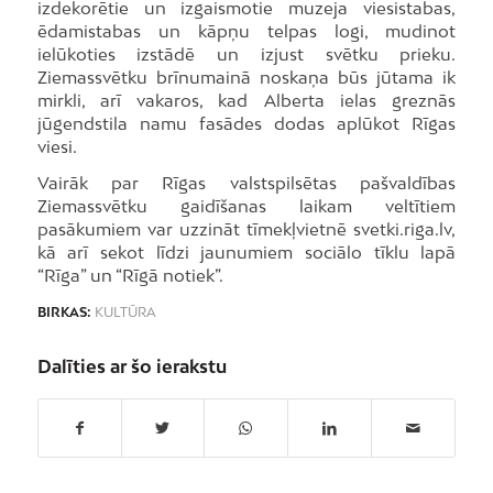
izdekorētie un izgaismotie muzeja viesistabas,
ēdamistabas un kāpņu telpas logi, mudinot
ielūkoties izstādē un izjust svētku prieku.
Ziemassvētku brīnumainā noskaņa būs jūtama ik
mirkli, arī vakaros, kad Alberta ielas greznās
jūgendstila namu fasādes dodas aplūkot Rīgas
viesi.
Vairāk par Rīgas valstspilsētas pašvaldības
Ziemassvētku gaidīšanas laikam veltītiem
pasākumiem var uzzināt tīmekļvietnē svetki.riga.lv,
kā arī sekot līdzi jaunumiem sociālo tīklu lapā
“Rīga” un “Rīgā notiek”.
BIRKAS:
KULTŪRA
Dalīties ar šo ierakstu