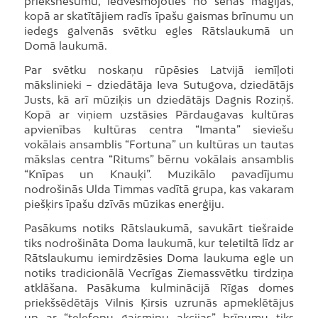
priekšnesumu, iedvesmojoties no senas maģijas,
kopā ar skatītājiem radīs īpašu gaismas brīnumu un
iedegs galvenās svētku egles Rātslaukumā un
Domā laukumā.
Par svētku noskaņu rūpēsies Latvijā iemīļoti
mākslinieki – dziedātāja Ieva Sutugova, dziedātājs
Justs, kā arī mūziķis un dziedātājs Dagnis Roziņš.
Kopā ar viņiem uzstāsies Pārdaugavas kultūras
apvienības kultūras centra “Imanta” sieviešu
vokālais ansamblis “Fortuna” un kultūras un tautas
mākslas centra “Ritums” bērnu vokālais ansamblis
“Knīpas un Knauķi”. Muzikālo pavadījumu
nodrošinās Ulda Timmas vadītā grupa, kas vakaram
piešķirs īpašu dzīvās mūzikas enerģiju.
Pasākums notiks Rātslaukumā, savukārt tiešraide
tiks nodrošināta Doma laukumā, kur teletiltā līdz ar
Rātslaukumu iemirdzēsies Doma laukuma egle un
notiks tradicionālā Vecrīgas Ziemassvētku tirdziņa
atklāšana. Pasākuma kulminācijā Rīgas domes
priekšsēdētājs Vilnis Ķirsis uzrunās apmeklētājus
un ar “telefonu gaismiņu akcijas” brīnumu tiks