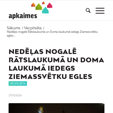
Sākums
Vecpilsēta
/
/
Nedēļas nogalē Rātslaukumā un Doma laukumā iedegs Ziemassvētku
egles...
NEDĒĻAS NOGALĒ
RĀTSLAUKUMĀ UN DOMA
LAUKUMĀ IEDEGS
ZIEMASSVĒTKU EGLES
VECPILSĒTA
27/11/2024