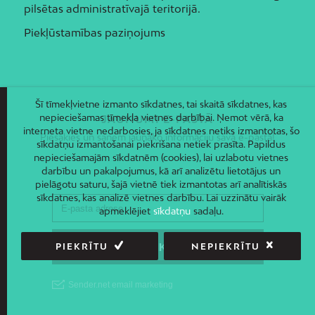
pilsētas administratīvajā teritorijā.
Piekļūstamības paziņojums
Šī tīmekļvietne izmanto sīkdatnes, tai skaitā sīkdatnes, kas
nepieciešamas tīmekļa vietnes darbībai. Ņemot vērā, ka
JAUNUMI E-PASTĀ
interneta vietne nedarbosies, ja sīkdatnes netiks izmantotas, šo
Piesakies un saņem jaunāko informāciju savā e-pastā!
sīkdatņu izmantošanai piekrišana netiek prasīta. Papildus
nepieciešamajām sīkdatnēm (cookies), lai uzlabotu vietnes
darbību un pakalpojumus, kā arī analizētu lietotājus un
pielāgotu saturu, šajā vietnē tiek izmantotas arī analītiskās
sīkdatnes, kas analizē vietnes darbību. Lai uzzinātu vairāk
apmeklējiet
sīkdatņu
sadaļu.
PIEKRĪTU
NEPIEKRĪTU