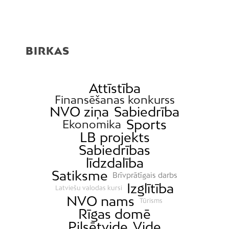
BIRKAS
Attīstība
Finansēšanas konkurss
NVO ziņa
Sabiedrība
Sports
Ekonomika
LB projekts
Sabiedrības
līdzdalība
Satiksme
Brīvprātīgais darbs
Izglītība
Latviešu valodas kursi
NVO nams
Tūrisms
Rīgas domē
Pilsētvide
Vide