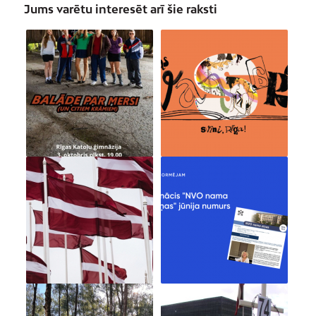
Jums varētu interesēt arī šie raksti