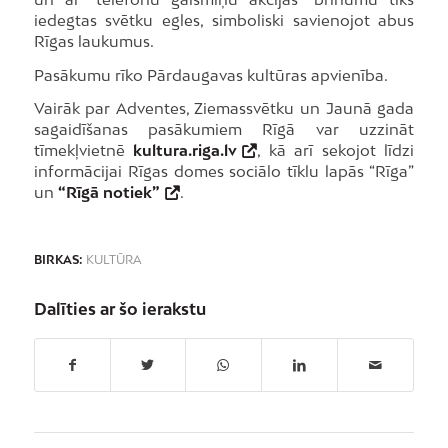
iedegtas svētku egles, simboliski savienojot abus
Rīgas laukumus.
Pasākumu rīko Pārdaugavas kultūras apvienība.
Vairāk par Adventes, Ziemassvētku un Jaunā gada
sagaidīšanas pasākumiem Rīgā var uzzināt
tīmekļvietnē
kultura.riga.lv
, kā arī sekojot līdzi
informācijai Rīgas domes sociālo tīklu lapās “Rīga”
un
“Rīgā notiek”
.
BIRKAS:
KULTŪRA
Dalīties ar šo ierakstu