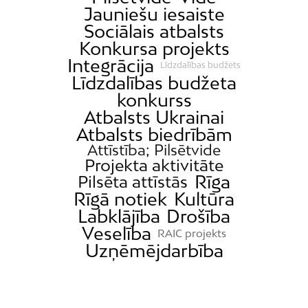
Jauniešu iesaiste
Sociālais atbalsts
Konkursa projekts
Integrācija
Līdzdalības budžets
Līdzdalības budžeta
konkurss
Atbalsts Ukrainai
Atbalsts biedrībām
Attīstība; Pilsētvide
Projekta aktivitāte
Rīga
Pilsēta attīstās
Rīgā notiek
Kultūra
Labklājība
Drošība
Veselība
RAIC projekts
Uzņēmējdarbība