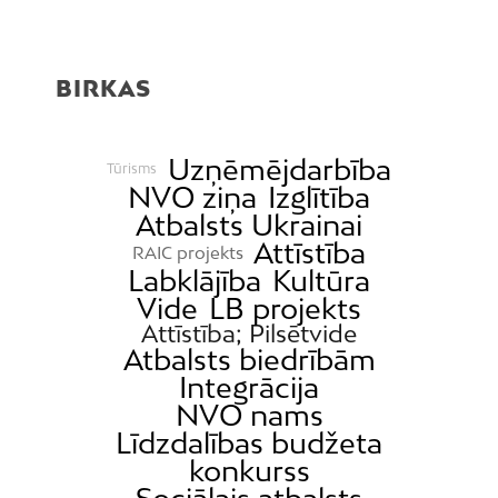
BIRKAS
Uzņēmējdarbība
Tūrisms
NVO ziņa
Izglītība
Atbalsts Ukrainai
Attīstība
RAIC projekts
Labklājība
Kultūra
Vide
LB projekts
Attīstība; Pilsētvide
Atbalsts biedrībām
Integrācija
NVO nams
Līdzdalības budžeta
konkurss