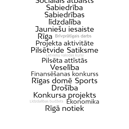
Sociālais atbalsts
Sabiedrība
Sabiedrības
līdzdalība
Jauniešu iesaiste
Rīga
Brīvprātīgais darbs
Projekta aktivitāte
Pilsētvide
Satiksme
Latviešu valodas kursi
Pilsēta attīstās
Veselība
Finansēšanas konkurss
Rīgas domē
Sports
Drošība
Konkursa projekts
Ekonomika
Līdzdalības budžets
Rīgā notiek