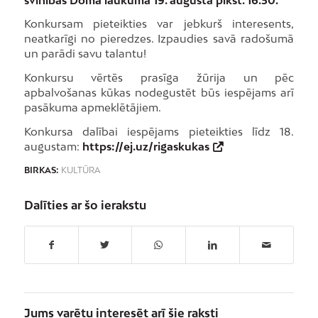
Konkursam pieteikties var jebkurš interesents,
neatkarīgi no pieredzes. Izpaudies savā radošumā
un parādi savu talantu!
Konkursu vērtēs prasīga žūrija un pēc
apbalvošanas kūkas nodegustēt būs iespējams arī
pasākuma apmeklētājiem.
Konkursa dalībai iespējams pieteikties līdz 18.
augustam:
https://ej.uz/rigaskukas
BIRKAS:
KULTŪRA
Dalīties ar šo ierakstu
Jums varētu interesēt arī šie raksti