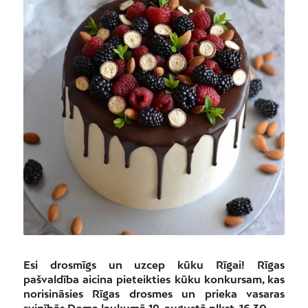
Esi drosmīgs un uzcep kūku Rīgai! Rīgas
pašvaldība aicina pieteikties kūku konkursam, kas
norisināsies Rīgas drosmes un prieka vasaras
svinībās Doma laukumā 19. augustā plkst. 16.30.