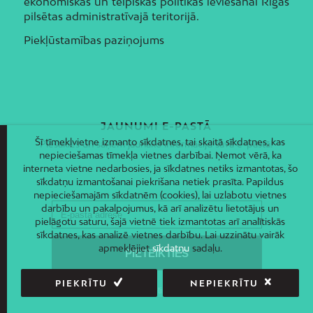
ekonomiskās un telpiskās politikas ieviešanai Rīgas
pilsētas administratīvajā teritorijā.
Piekļūstamības paziņojums
JAUNUMI E-PASTĀ
Šī tīmekļvietne izmanto sīkdatnes, tai skaitā sīkdatnes, kas
Piesakies un saņem jaunāko informāciju savā e-pastā!
nepieciešamas tīmekļa vietnes darbībai. Ņemot vērā, ka
interneta vietne nedarbosies, ja sīkdatnes netiks izmantotas, šo
sīkdatņu izmantošanai piekrišana netiek prasīta. Papildus
nepieciešamajām sīkdatnēm (cookies), lai uzlabotu vietnes
darbību un pakalpojumus, kā arī analizētu lietotājus un
pielāgotu saturu, šajā vietnē tiek izmantotas arī analītiskās
sīkdatnes, kas analizē vietnes darbību. Lai uzzinātu vairāk
apmeklējiet
sīkdatņu
sadaļu.
PIEKRĪTU
NEPIEKRĪTU