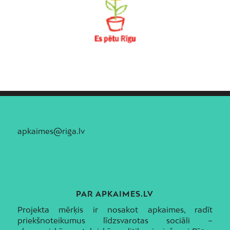
apkaimes@riga.lv
PAR APKAIMES.LV
Projekta mērķis ir nosakot apkaimes, radīt
priekšnoteikumus līdzsvarotas sociāli –