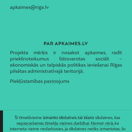
apkaimes@riga.lv
PAR APKAIMES.LV
Projekta mērķis ir nosakot apkaimes, radīt
priekšnoteikumus līdzsvarotas sociāli –
ekonomiskās un telpiskās politikas ieviešanai Rīgas
pilsētas administratīvajā teritorijā.
Piekļūstamības paziņojums
JAUNUMI E-PASTĀ
Šī tīmekļvietne izmanto sīkdatnes, tai skaitā sīkdatnes, kas
nepieciešamas tīmekļa vietnes darbībai. Ņemot vērā, ka
Piesakies un saņem jaunāko informāciju savā e-pastā!
interneta vietne nedarbosies, ja sīkdatnes netiks izmantotas, šo