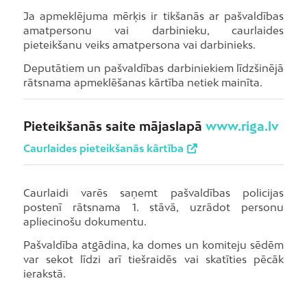
Ja apmeklējuma mērķis ir tikšanās ar pašvaldības
amatpersonu vai darbinieku, caurlaides
pieteikšanu veiks amatpersona vai darbinieks.
Deputātiem un pašvaldības darbiniekiem līdzšinējā
rātsnama apmeklēšanas kārtība netiek mainīta.
Pieteikšanās saite mājaslapā
www.riga.lv
Caurlaides pieteikšanās kārtība
Caurlaidi varēs saņemt pašvaldības policijas
postenī rātsnama 1. stāvā, uzrādot personu
apliecinošu dokumentu.
Pašvaldība atgādina, ka domes un komiteju sēdēm
var sekot līdzi arī tiešraidēs vai skatīties pēcāk
ierakstā.