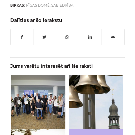
BIRKAS:
RĪGAS DOMĒ
,
SABIEDRĪBA
Dalīties ar šo ierakstu
Jums varētu interesēt arī šie raksti