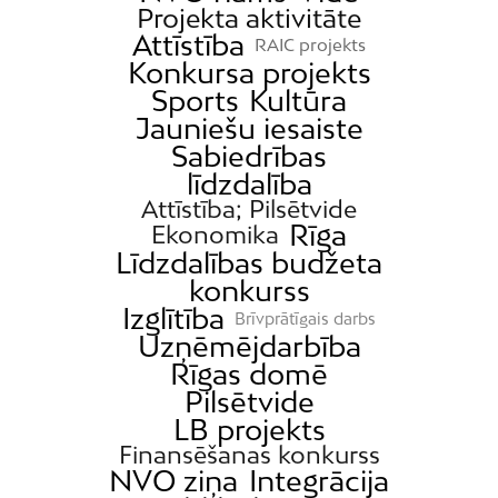
Projekta aktivitāte
Attīstība
RAIC projekts
Konkursa projekts
Sports
Kultūra
Jauniešu iesaiste
Sabiedrības
līdzdalība
Attīstība; Pilsētvide
Rīga
Ekonomika
Līdzdalības budžeta
konkurss
Izglītība
Brīvprātīgais darbs
Uzņēmējdarbība
Rīgas domē
Pilsētvide
LB projekts
Finansēšanas konkurss
NVO ziņa
Integrācija