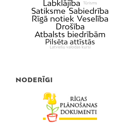
Labklājība
Tūrisms
Satiksme
Sabiedrība
Rīgā notiek
Veselība
Drošība
Atbalsts biedrībām
Pilsēta attīstās
Latviešu valodas kursi
NODERĪGI