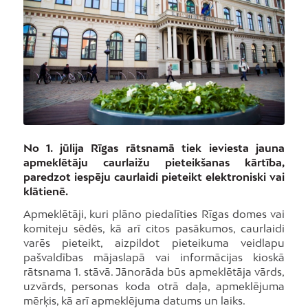
No 1. jūlija Rīgas rātsnamā tiek ieviesta jauna
apmeklētāju caurlaižu pieteikšanas kārtība,
paredzot iespēju caurlaidi pieteikt elektroniski vai
klātienē.
Apmeklētāji, kuri plāno piedalīties Rīgas domes vai
komiteju sēdēs, kā arī citos pasākumos, caurlaidi
varēs pieteikt, aizpildot pieteikuma veidlapu
pašvaldības mājaslapā vai informācijas kioskā
rātsnama 1. stāvā. Jānorāda būs apmeklētāja vārds,
uzvārds, personas koda otrā daļa, apmeklējuma
mērķis, kā arī apmeklējuma datums un laiks.