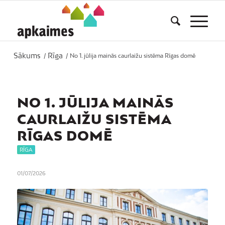
Sākums
Rīga
/
/
No 1. jūlija mainās caurlaižu sistēma Rīgas domē
NO 1. JŪLIJA MAINĀS
CAURLAIŽU SISTĒMA
RĪGAS DOMĒ
RĪGA
01/07/2026