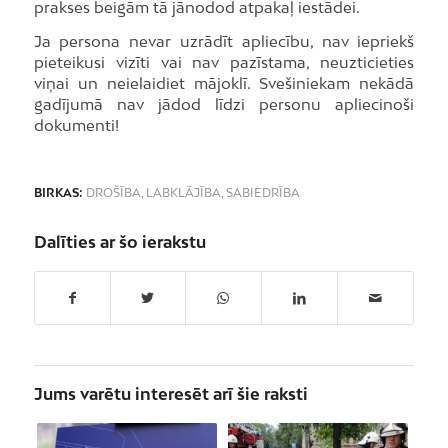
prakses beigām tā jānodod atpakaļ iestādei.
Ja persona nevar uzrādīt apliecību, nav iepriekš
pieteikusi vizīti vai nav pazīstama, neuzticieties
viņai un neielaidiet mājoklī. Svešiniekam nekādā
gadījumā nav jādod līdzi personu apliecinoši
dokumenti!
BIRKAS:
DROŠĪBA
,
LABKLĀJĪBA
,
SABIEDRĪBA
Dalīties ar šo ierakstu
Jums varētu interesēt arī šie raksti