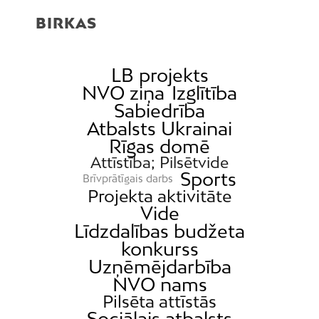
BIRKAS
LB projekts
NVO ziņa
Izglītība
Sabiedrība
Atbalsts Ukrainai
Rīgas domē
Attīstība; Pilsētvide
Sports
Brīvprātīgais darbs
Projekta aktivitāte
Vide
Līdzdalības budžeta
konkurss
Uzņēmējdarbība
NVO nams
Pilsēta attīstās
Sociālais atbalsts