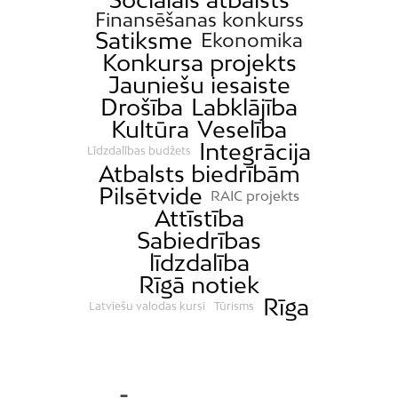
Finansēšanas konkurss
Satiksme
Ekonomika
Konkursa projekts
Jauniešu iesaiste
Drošība
Labklājība
Kultūra
Veselība
Integrācija
Līdzdalības budžets
Atbalsts biedrībām
Pilsētvide
RAIC projekts
Attīstība
Sabiedrības
līdzdalība
Rīgā notiek
Rīga
Latviešu valodas kursi
Tūrisms