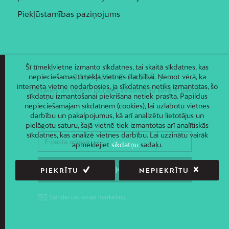
Piekļūstamības paziņojums
Šī tīmekļvietne izmanto sīkdatnes, tai skaitā sīkdatnes, kas
JAUNUMI E-PASTĀ
nepieciešamas tīmekļa vietnes darbībai. Ņemot vērā, ka
interneta vietne nedarbosies, ja sīkdatnes netiks izmantotas, šo
Piesakies un saņem jaunāko informāciju savā e-pastā!
sīkdatņu izmantošanai piekrišana netiek prasīta. Papildus
nepieciešamajām sīkdatnēm (cookies), lai uzlabotu vietnes
darbību un pakalpojumus, kā arī analizētu lietotājus un
pielāgotu saturu, šajā vietnē tiek izmantotas arī analītiskās
sīkdatnes, kas analizē vietnes darbību. Lai uzzinātu vairāk
apmeklējiet
sīkdatņu
sadaļu.
PIEKRĪTU
NEPIEKRĪTU