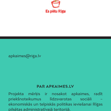
apkaimes@riga.lv
PAR APKAIMES.LV
Projekta mērķis ir nosakot apkaimes, radīt
priekšnoteikumus līdzsvarotas sociāli –
ekonomiskās un telpiskās politikas ieviešanai Rīgas
pilsētas administratīvajā teritorijā.