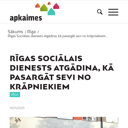
Sākums
Rīga
/
/
Rīgas Sociālais dienests atgādina, kā pasargāt sevi no krāpniekiem...
RĪGAS SOCIĀLAIS
DIENESTS ATGĀDINA, KĀ
PASARGĀT SEVI NO
KRĀPNIEKIEM
RĪGA
19/11/2025