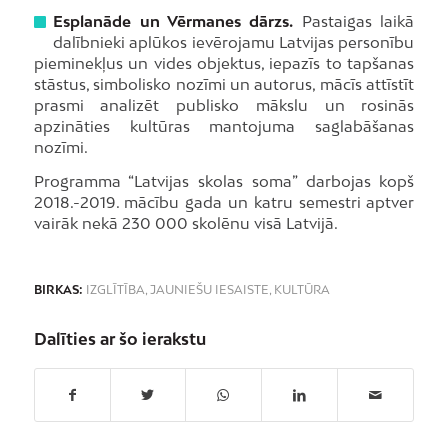
Esplanāde un Vērmanes dārzs.
Pastaigas laikā
dalībnieki aplūkos ievērojamu Latvijas personību
pieminekļus un vides objektus, iepazīs to tapšanas
stāstus, simbolisko nozīmi un autorus, mācīs attīstīt
prasmi analizēt publisko mākslu un rosinās
apzināties kultūras mantojuma saglabāšanas
nozīmi.
Programma “Latvijas skolas soma” darbojas kopš
2018.-2019. mācību gada un katru semestri aptver
vairāk nekā 230 000 skolēnu visā Latvijā.
BIRKAS:
IZGLĪTĪBA
,
JAUNIEŠU IESAISTE
,
KULTŪRA
Dalīties ar šo ierakstu