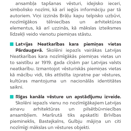
ansambļa tapšanas vēsturi, idejisko ieceri,
simbolisko nozīmi, kā arī iegūs informāciju par tā
autoriem. Viņi izzinās Brāļu kapu telpisko uzbūvi,
nozīmīgākos tēlniecības un arhitektūras
elementus, kā arī uzzinās, kā mākslas izteiksmes
līdzekļi veido vienotu piemiņas stāstu.
Latvijas Neatkarības kara piemiņas vietas
Pārdaugavā.
Skolēni iepazīs vairākas Latvijas
Neatkarības kara nozīmīgākās piemiņas vietas un
to saistību ar 1919. gada cīņām par Latvijas valsts
neatkarību. Izmantojot vēsturiskās piemiņas vietas
kā mācību vidi, tiks attīstīta izpratne par vēstures,
kultūras mantojuma un nacionālās identitātes
saikni.
Rīgas kanāla vēsture un apstādījumu izveide.
Skolēni iepazīs vienu no nozīmīgākajiem Latvijas
ainavu arhitektūras un pilsētbūvniecības
ansambļiem. Maršrutā tiks apskatīti Brīvības
piemineklis, Bastejkalns, Gulbju mājiņa un citi
nozīmīgi mākslas un vēstures objekti.