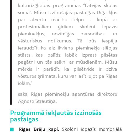
kultūrizglītības programmas “Latvijas skolas
soma”. Mūsu izzinošajās pastaigās Rīga kļūs
par atvērtu mācību telpu – kopā ar
profesionāliem gidiem skolēni iepazīs
pieminekļus, nozīmīgas personības un
vēsturiskus notikumus. Tā būs iespēja
ieraudzīt, ka aiz ikviena pieminekļa slēpjas
stāsts, kas palīdz labāk izprast pilsētas
pagātni un tās saikni ar mūsdienām. Mūsu
mērķis ir parādīt, ka pilsētvide ir dzīva
vēstures grāmata, kuru var lasīt, ejot pa Rīgas
ielām,”
saka Rīgas pieminekļu aģentūras direktore
Agnese Strautiņa.
Programmā iekļautās izzinošās
pastaigas
Rīgas Brāļu kapi.
Skolēni iepazīs memoriālā