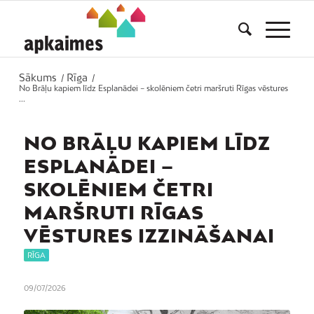
Sākums
Rīga
/
/
No Brāļu kapiem līdz Esplanādei – skolēniem četri maršruti Rīgas vēstures
...
NO BRĀĻU KAPIEM LĪDZ
ESPLANĀDEI –
SKOLĒNIEM ČETRI
MARŠRUTI RĪGAS
VĒSTURES IZZINĀŠANAI
RĪGA
09/07/2026