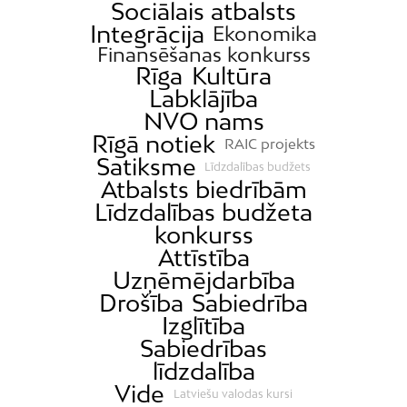
Sociālais atbalsts
Integrācija
Ekonomika
Finansēšanas konkurss
Rīga
Kultūra
Labklājība
NVO nams
Rīgā notiek
RAIC projekts
Satiksme
Līdzdalības budžets
Atbalsts biedrībām
Līdzdalības budžeta
konkurss
Attīstība
Uzņēmējdarbība
Drošība
Sabiedrība
Izglītība
Sabiedrības
līdzdalība
Vide
Latviešu valodas kursi