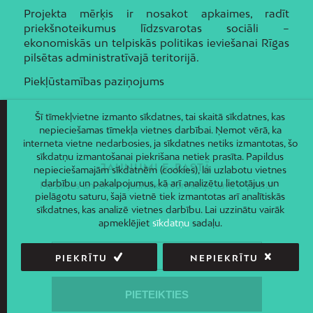
Projekta mērķis ir nosakot apkaimes, radīt
priekšnoteikumus līdzsvarotas sociāli –
ekonomiskās un telpiskās politikas ieviešanai Rīgas
pilsētas administratīvajā teritorijā.
Piekļūstamības paziņojums
Šī tīmekļvietne izmanto sīkdatnes, tai skaitā sīkdatnes, kas
nepieciešamas tīmekļa vietnes darbībai. Ņemot vērā, ka
interneta vietne nedarbosies, ja sīkdatnes netiks izmantotas, šo
sīkdatņu izmantošanai piekrišana netiek prasīta. Papildus
JAUNUMI E-PASTĀ
nepieciešamajām sīkdatnēm (cookies), lai uzlabotu vietnes
darbību un pakalpojumus, kā arī analizētu lietotājus un
Piesakies un saņem jaunāko informāciju savā e-pastā!
pielāgotu saturu, šajā vietnē tiek izmantotas arī analītiskās
sīkdatnes, kas analizē vietnes darbību. Lai uzzinātu vairāk
apmeklējiet
sīkdatņu
sadaļu.
PIEKRĪTU
NEPIEKRĪTU