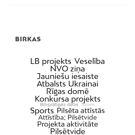
BIRKAS
LB projekts
Veselība
NVO ziņa
Jauniešu iesaiste
Atbalsts Ukrainai
Rīgas domē
Konkursa projekts
Brīvprātīgais darbs
Tūrisms
Sports
Pilsēta attīstās
Attīstība; Pilsētvide
Projekta aktivitāte
Pilsētvide