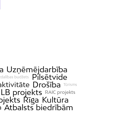
a
Uzņēmējdarbība
Pilsētvide
zdalības budžets
Drošība
aktivitāte
Tūrisms
LB projekts
RAIC projekts
ojekts
Rīga
Kultūra
Atbalsts biedrībām
a