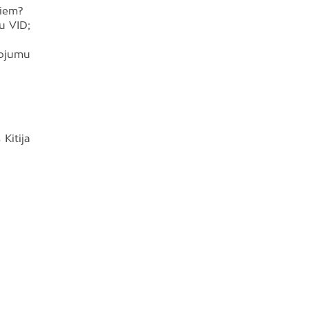
jiem?
u VID;
pojumu
Kitija