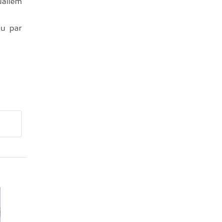
uāliem
ju par