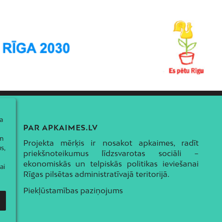
a
PAR APKAIMES.LV
ām
Projekta mērķis ir nosakot apkaimes, radīt
s,
priekšnoteikumus līdzsvarotas sociāli –
ekonomiskās un telpiskās politikas ieviešanai
ai
Rīgas pilsētas administratīvajā teritorijā.
Piekļūstamības paziņojums