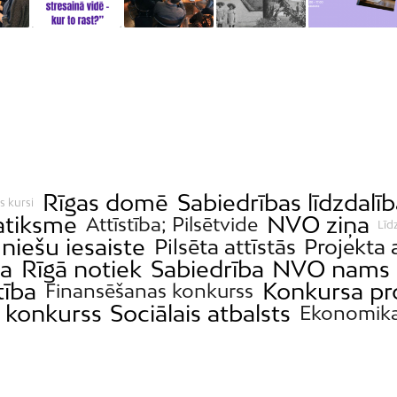
Rīgas domē
Sabiedrības līdzdalīb
s kursi
atiksme
NVO ziņa
Attīstība; Pilsētvide
Līd
niešu iesaiste
Pilsēta attīstās
Projekta 
ja
Rīgā notiek
Sabiedrība
NVO nams
ītība
Konkursa pr
Finansēšanas konkurss
a konkurss
Sociālais atbalsts
Ekonomik