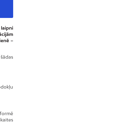
laipni
ācijām
ienē –
 šādas
odokļu
oformē
kaites