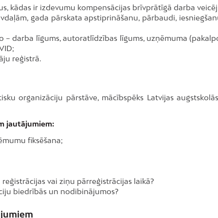
ējus, kādas ir izdevumu kompensācijas brīvprātīgā darba veicē
vdaļām, gada pārskata apstiprināšanu, pārbaudi, iesniegšan
ēro – darba līgums, autoratlīdzības līgums, uzņēmuma (pakal
VID;
ju reģistrā.
isku organizāciju pārstāve, mācībspēks Latvijas augstskolās 
iem jautājumiem:
lēmumu fiksēšana;
eģistrācijas vai ziņu pārreģistrācijas laikā?
tūciju biedrībās un nodibinājumos?
tājumiem