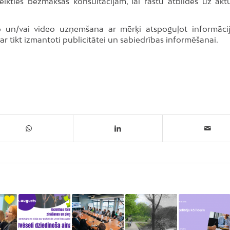
ikties bezmaksas konsultācijām, lai rastu atbildes uz akt
oto un/vai video uzņemšana ar mērķi atspoguļot informāci
var tikt izmantoti publicitātei un sabiedrības informēšanai.