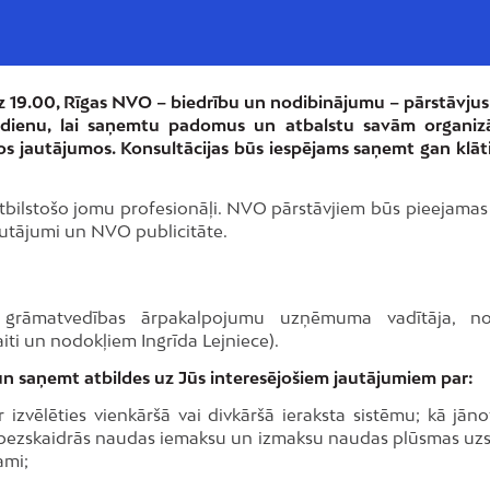
dz 19.00, Rīgas NVO – biedrību un nodibinājumu – pārstāvjus 
dienu, lai saņemtu padomus un atbalstu savām organiz
os jautājumos. Konsultācijas būs iespējams saņemt gan klāt
tbilstošo jomu profesionāļi. NVO pārstāvjiem būs pieejamas
autājumi un NVO publicitāte.
ta grāmatvedības ārpakalpojumu uzņēmuma vadītāja, n
iti un nodokļiem Ingrīda Lejniece).
 un saņemt atbildes uz Jūs interesējošiem jautājumiem par:
izvēlēties vienkāršā vai divkāršā ieraksta sistēmu; kā jān
n bezskaidrās naudas iemaksu un izmaksu naudas plūsmas uzs
ami;