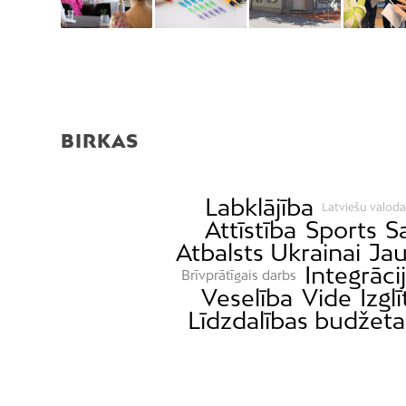
BIRKAS
Labklājība
Latviešu valoda
Attīstība
Sports
S
Atbalsts Ukrainai
Jau
Integrāci
Brīvprātīgais darbs
Veselība
Vide
Izgl
Līdzdalības budžet