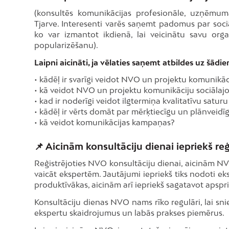
(konsultēs komunikācijas profesionāle, uzņēmuma
Tjarve. Interesenti varēs saņemt padomus par soci
ko var izmantot ikdienā, lai veicinātu savu orga
popularizēšanu).
Laipni aicināti, ja vēlaties saņemt atbildes uz šād
• kādēļ ir svarīgi veidot NVO un projektu komunikāci
• kā veidot NVO un projektu komunikāciju sociālajo
• kad ir noderīgi veidot ilgtermiņa kvalitatīvu satu
• kādēļ ir vērts domāt par mērķtiecīgu un plānveid
• kā veidot komunikācijas kampaņas?
📌 Aicinām konsultāciju dienai iepriekš reģ
Reģistrējoties NVO konsultāciju dienai, aicinām NVO
vaicāt ekspertēm. Jautājumi iepriekš tiks nodoti eks
produktīvākas, aicinām arī iepriekš sagatavot apsp
Konsultāciju dienas NVO nams rīko regulāri, lai sn
ekspertu skaidrojumus un labās prakses piemērus.