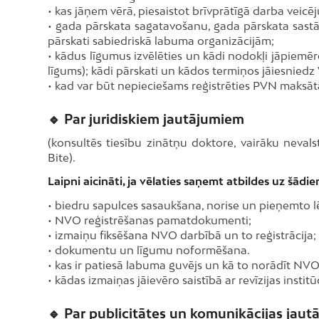
• kas jāņem vērā, piesaistot brīvprātīgā darba veic
• gada pārskata sagatavošanu, gada pārskata sastā
pārskati sabiedriskā labuma organizācijām;
• kādus līgumus izvēlēties un kādi nodokļi jāpiem
līgums); kādi pārskati un kādos termiņos jāiesniedz 
• kad var būt nepieciešams reģistrēties PVN maksātā
🔹 Par juridiskiem jautājumiem
(konsultēs tiesību zinātņu doktore, vairāku nevalst
Bite).
Laipni aicināti, ja vēlaties saņemt atbildes uz šād
• biedru sapulces sasaukšana, norise un pieņemto 
• NVO reģistrēšanas pamatdokumenti;
• izmaiņu fiksēšana NVO darbībā un to reģistrācija;
• dokumentu un līgumu noformēšana.
• kas ir patiesā labuma guvējs un kā to norādīt NVO r
• kādas izmaiņas jāievēro saistībā ar revīzijas insti
🔹 Par publicitātes un komunikācijas jau