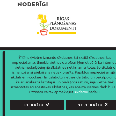
NODERĪGI
Šī tīmekļvietne izmanto sīkdatnes, tai skaitā sīkdatnes, kas
nepieciešamas tīmekļa vietnes darbībai. Ņemot vērā, ka internet
apkaimes@riga.lv
vietne nedarbosies, ja sīkdatnes netiks izmantotas, šo sīkdatņu
izmantošanai piekrišana netiek prasīta. Papildus nepieciešamaj
sīkdatnēm (cookies), lai uzlabotu vietnes darbību un pakalpojumu
kā arī analizētu lietotājus un pielāgotu saturu, šajā vietnē tiek
izmantotas arī analītiskās sīkdatnes, kas analizē vietnes darbību. L
uzzinātu vairāk apmeklējiet
sīkdatņu
sadaļu.
PIEKRĪTU
NEPIEKRĪTU