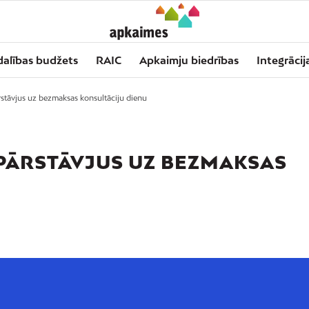
dalības budžets
RAIC
Apkaimju biedrības
Integrācij
stāvjus uz bezmaksas konsultāciju dienu
 PĀRSTĀVJUS UZ BEZMAKSAS