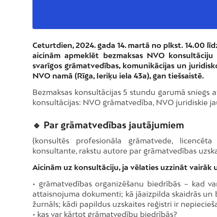
Ceturtdien, 2024. gada 14. martā no plkst. 14.00 lī
aicinām apmeklēt bezmaksas NVO konsultāciju 
svarīgos grāmatvedības, komunikācijas un juridisk
NVO namā (Rīga, Ieriķu iela 43a), gan tiešsaistē.
Bezmaksas konsultācijas 5 stundu garumā sniegs a
konsultācijas: NVO grāmatvedība, NVO juridiskie j
🔹
Par grāmatvedības jautājumiem
(konsultēs profesionāla grāmatvede, licencē
konsultante, rakstu autore par grāmatvedības uzska
Aicinām uz konsultāciju, ja vēlaties uzzināt vairāk
• grāmatvedības organizēšanu biedrībās – kad var 
attaisnojuma dokumenti; kā jāaizpilda skaidrās u
žurnāls; kādi papildus uzskaites reģistri ir nepiecieš
• kas var kārtot grāmatvedību biedrībās?