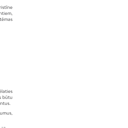
istīne
ntiem,
 tēmas
laties
as būtu
ntus.
kumus,