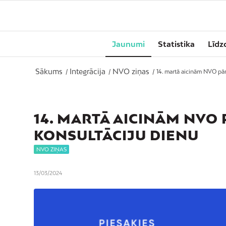
Jaunumi
Statistika
Līdz
Sākums
Integrācija
NVO ziņas
/
/
/
14. martā aicinām NVO pār
14. MARTĀ AICINĀM NVO
KONSULTĀCIJU DIENU
NVO ZIŅAS
13/03/2024