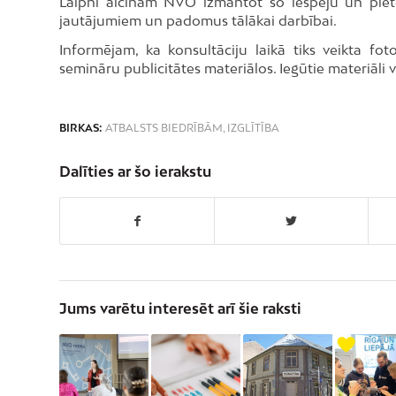
Laipni aicinām NVO izmantot šo iespēju un piete
jautājumiem un padomus tālākai darbībai.
Informējam, ka konsultāciju laikā tiks veikta f
semināru publicitātes materiālos. Iegūtie materiāli 
BIRKAS:
ATBALSTS BIEDRĪBĀM
,
IZGLĪTĪBA
Dalīties ar šo ierakstu
Jums varētu interesēt arī šie raksti