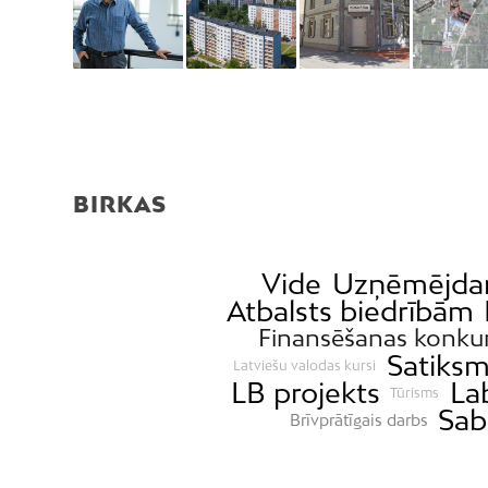
BIRKAS
Vide
Uzņēmējda
Atbalsts biedrībām
Finansēšanas konku
Satiks
Latviešu valodas kursi
LB projekts
La
Tūrisms
Sab
Brīvprātīgais darbs