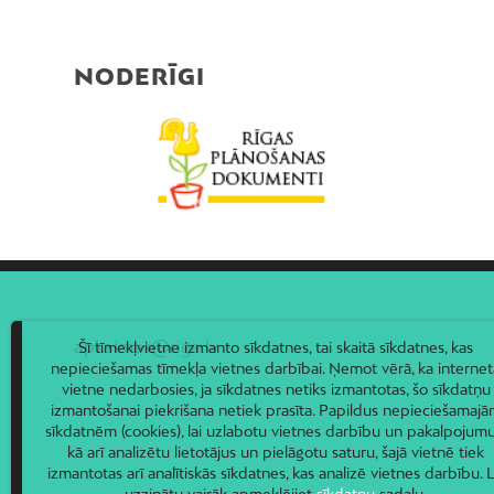
NODERĪGI
apkaimes@riga.lv
Šī tīmekļvietne izmanto sīkdatnes, tai skaitā sīkdatnes, kas
nepieciešamas tīmekļa vietnes darbībai. Ņemot vērā, ka internet
vietne nedarbosies, ja sīkdatnes netiks izmantotas, šo sīkdatņu
izmantošanai piekrišana netiek prasīta. Papildus nepieciešamaj
sīkdatnēm (cookies), lai uzlabotu vietnes darbību un pakalpojumu
kā arī analizētu lietotājus un pielāgotu saturu, šajā vietnē tiek
izmantotas arī analītiskās sīkdatnes, kas analizē vietnes darbību. L
uzzinātu vairāk apmeklējiet
sīkdatņu
sadaļu.