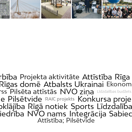
rbība
Attīstība
Rīga
Projekta aktivitāte
Rīgas domē
Atbalsts Ukrainai
Ekonom
NVO ziņa
Pilsēta attīstās
rss
Līdzdalības budžets
me
Pilsētvide
Konkursa proje
RAIC projekts
bklājība
Rīgā notiek
Sports
Līdzdalīb
iedrība
NVO nams
Integrācija
Sabied
Attīstība; Pilsētvide