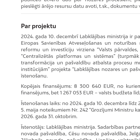
pieslēgti ārējo resursu datu avoti, t.sk., dokumentu
Par projektu
2024. gada 10. decembrī Labklājības ministrija ir 
Eiropas Savienības Atveseļošanas un noturības 
reformu un investīciju virziena “Valsts pārvaldes, ta
“Centralizētās platformas un sistēmas” (turpmāk –
transformācija un pašvaldību atbalsta procesu mode
institūcijām” projekta “Labklājības nozares un pašv
īstenošanu.
Kopējais finansējums: 8 300 640 EUR, no kuri
finansējums, bet 1 267 053 EUR – valsts budžeta l
Īstenošanas laiks: no 2024. gada 10. decembra līdz 
5. maija noteikumiem Nr. 242 “Grozījumi Ministru kab
2026. gada 31. oktobrim.
Īstenotājs: Labklājības ministrija. Sadarbības part
novada pašvaldība, Cēsu novada pašvaldība, Jelgava
Jēkabpils novada pašvaldība, Liepājas valstspi