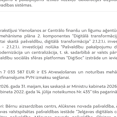
 vadības sistēmas.
parakstījusi Vienošanos ar Centrālo finanšu un līgumu aģentū
mehānisma plāna 2. komponentes “Digitālā transformācija
i skaitā pašvaldību, digitālā transformācija” 2.1.2.1.i. inves
 2.1.2.1.i. investīcija) nolūka “Pašvaldību pakalpojumu di
rnizācija un centralizācija, t. sk. sadarbībā ar valsts pār
aldību sociālās sfēras platformas “DigiSoc” izstrāde un ievi
em 7 033 587 EUR ir ES Atveseļošanas un noturības meh
īdzfinansējums PVN izmaksu segšanai.
2026. gada 31. maijam, kas saskaņā ar Ministru kabineta 2026
ineta 2022. gada 14. jūlija noteikumos Nr. 435” tiks pagarinā
neri: Bērnu aizsardzības centrs, Alūksnes novada pašvaldība,
s valstspilsētas pašvaldības iestāde “Jelgavas digitālais ce
lsētas pašvaldība, Mārupes novada pašvaldība, Olaines 