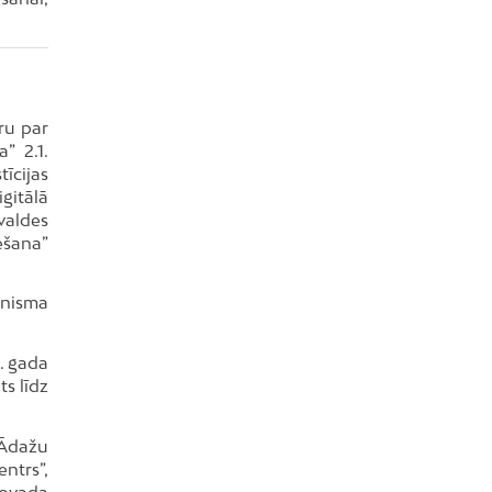
ru par
” 2.1.
tīcijas
gitālā
valdes
ešana”
ānisma
. gada
ts līdz
 Ādažu
ntrs”,
novada