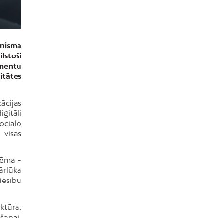
ānisma
lstoši
mentu
itātes
ācijas
igitāli
ociālo
 visās
stēma –
ārlūka
iesību
ektūra,
šanai,