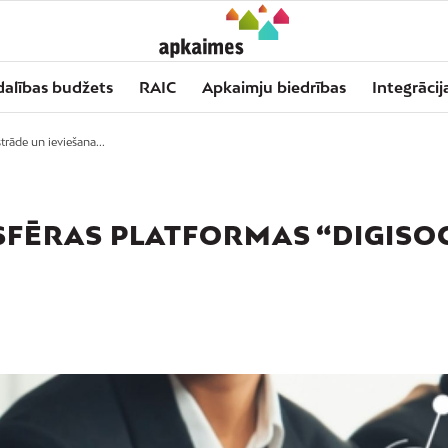
dalības budžets
RAIC
Apkaimju biedrības
Integrācij
trāde un ieviešana...
SFĒRAS PLATFORMAS “DIGISO