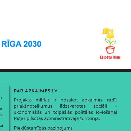
PAR APKAIMES.LV
a
Projekta mērķis ir nosakot apkaimes, radīt
priekšnoteikumus līdzsvarotas sociāli –
ām
ekonomiskās un telpiskās politikas ieviešanai
s,
Rīgas pilsētas administratīvajā teritorijā.
ai
Piekļūstamības paziņojums