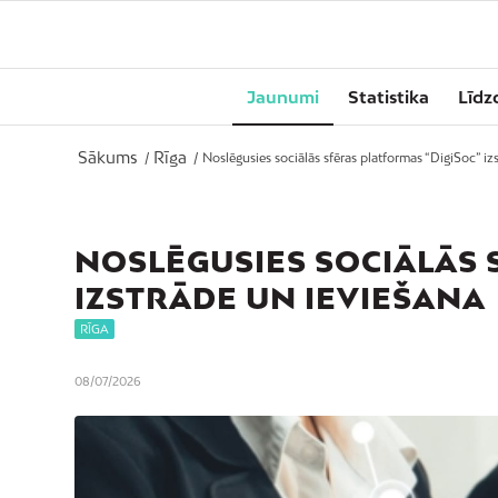
Jaunumi
Statistika
Līdz
Sākums
Rīga
/
/
Noslēgusies sociālās sfēras platformas “DigiSoc” izs
NOSLĒGUSIES SOCIĀLĀS 
IZSTRĀDE UN IEVIEŠANA
RĪGA
08/07/2026