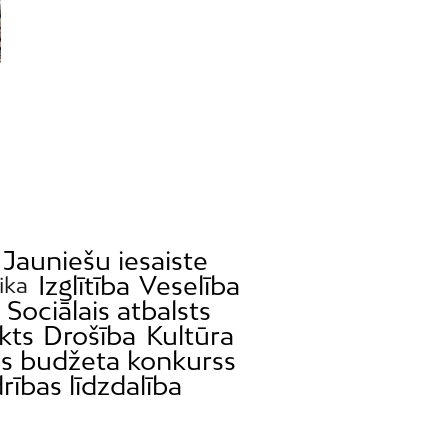
Jauniešu iesaiste
Izglītība
Veselība
ika
Sociālais atbalsts
kts
Drošība
Kultūra
as budžeta konkurss
rības līdzdalība