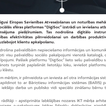
abeigusi Eiropas Savienības Atveseļošanas un noturības meh
ciālās sfēras platformas “DigiSoc” izstrādi un ieviešanu atbi
nsējuma piešķīrumiem. Tas nodrošina digitālo instru
ības efektivitātes pilnveidošanai un darbības produktiv
uzlabojot klientu apkalpošanu.
nodrošina pašvaldībām nepieciešamo informācijas un komunik
enoti visu pašvaldību sociālo pakalpojumi vienotā katalogā, d
pojumi. Pašlaik platformu “DigiSoc” lieto sešu pašvaldību s
nots turpināt paplašināt lietotāju loku, ieviešot platformu
 klāstu.
m mērķim, ir pilnveidota un ieviesta arī otra informācijas si
apildinot to ar Bāriņtiesu informācijas sistēmas (BARIS) p
s iekšējo darba un publisko vidi speciālo zināšanu bērnu t
e rādītāji – apstiprināta labklājības nozares IKT mērķa arhit
ejams e-pakalpojums Iztikas līdzekļu deklarācijas aizpildī