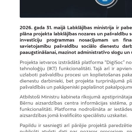
2026. gada 31. maijā Labklājības ministrija ir p
plāna projekta labklājības nozares un pašvaldību so
investīciju programmas nosacījumam un fina
savietojamību pašvaldību sociālo dienestu darb
paaugstināšanai, mazinot administratīvo slogu un 
Projekta ietvaros izstrādātā platforma “DigiSoc” 
tehnoloģiju (IKT) funkcionalitāti. Tajā arī ir apvi
uzlaboti pašvaldību procesi un koplietošanas pakal
dienestu darbinieki, bet projekta turprinājumā plā
pašvaldībās un pakāpeniski paplašinot pakalpojumu
Atbilstoši Ministru kabineta rīkojumā apstiprinātaja
Bērnu aizsardzības centra informācijas sistēma, p
funkcionalitāti. Platforma nodrošināta ar iestāde
aizsardzības jomā kvalificēto speciālistu uzskaitei.
Papildu ir sasniegti arī pārējie projektā paredzēti
publicēti atvērti dati par nozares procesiem, pie