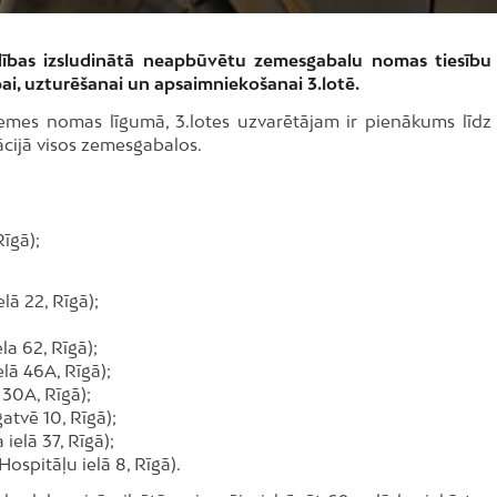
dības izsludinātā neapbūvētu zemesgabalu nomas tiesību 
ai, uzturēšanai un apsaimniekošanai 3.lotē.
 zemes nomas līgumā, 3.lotes uzvarētājam ir pienākums līdz
cijā visos zemesgabalos.
Rīgā);
;
lā 22, Rīgā);
la 62, Rīgā);
lā 46A, Rīgā);
 30A, Rīgā);
atvē 10, Rīgā);
ielā 37, Rīgā);
Hospitāļu ielā 8, Rīgā).