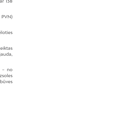
ar 138
z PVN)
ēloties
eiktas
jauda,
u – no
zsoles
 būves