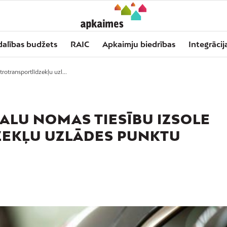
dalības budžets
RAIC
Apkaimju biedrības
Integrācij
rotransportlīdzekļu uzl...
LU NOMAS TIESĪBU IZSOLE
EKĻU UZLĀDES PUNKTU