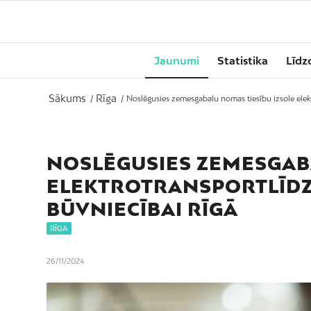
Jaunumi
Statistika
Līdz
Sākums
Rīga
/
/
Noslēgusies zemesgabalu nomas tiesību izsole elekt
NOSLĒGUSIES ZEMESGABA
ELEKTROTRANSPORTLĪDZ
BŪVNIECĪBAI RĪGĀ
RĪGA
26/11/2024