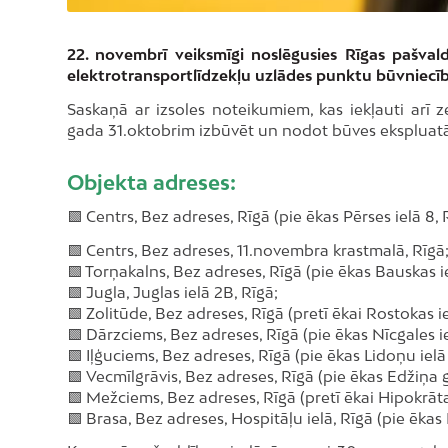
22. novembrī veiksmīgi noslēgusies Rīgas pašval
elektrotransportlīdzekļu uzlādes punktu būvniecīb
Saskaņā ar izsoles noteikumiem, kas iekļauti arī
gada 31.oktobrim izbūvēt un nodot būves ekspluatā
Objekta adreses:
🟩 Centrs, Bez adreses, Rīgā (pie ēkas Pērses ielā 8, 
🟩 Centrs, Bez adreses, 11.novembra krastmalā, Rīgā
🟩 Torņakalns, Bez adreses, Rīgā (pie ēkas Bauskas ie
🟩 Jugla, Juglas ielā 2B, Rīgā;
🟩 Zolitūde, Bez adreses, Rīgā (pretī ēkai Rostokas ie
🟩 Dārzciems, Bez adreses, Rīgā (pie ēkas Nīcgales ie
🟩 Iļģuciems, Bez adreses, Rīgā (pie ēkas Lidoņu ielā
🟩 Vecmīlgrāvis, Bez adreses, Rīgā (pie ēkas Edžiņa g
🟩 Mežciems, Bez adreses, Rīgā (pretī ēkai Hipokrāta 
🟩 Brasa, Bez adreses, Hospitāļu ielā, Rīgā (pie ēkas 