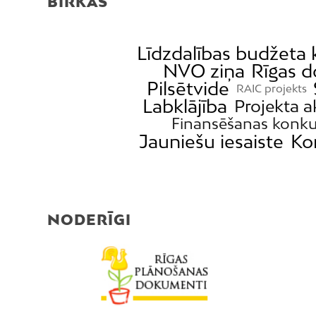
BIRKAS
Līdzdalības budžeta
NVO ziņa
Rīgas 
Pilsētvide
RAIC projekts
Labklājība
Projekta a
Finansēšanas konku
Jauniešu iesaiste
Ko
NODERĪGI