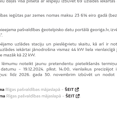
daļas visā pilsētā ar iespēju izbūvēt 69 uzlādes iekārtas 
esības iegūtas par zemes nomas maksu 23 614 eiro gadā (be
 pieejama pašvaldības ģeotelpisko datu portālā georiga.lv, izv
”.
pējamo uzlādes staciju un pieslēgvietu skaitu, kā arī ir not
 uzlādes iekārtai jānodrošina vismaz 44 kW liela vienlaicīgā 
 ne mazāk kā 22 kW.
si lēmumu noteikt jaunu pretendentu pieteikšanās termiņ
 datumu – 19.12.2024. plkst. 14.00, vienlaikus precizējot i
ņus: līdz 2026. gada 30. novembrim izbūvēt un nodot
ama
Rīgas pašvaldības mājaslapā –
ŠEIT
.
ama
Rīgas pašvaldības mājaslapā –
ŠEIT
.