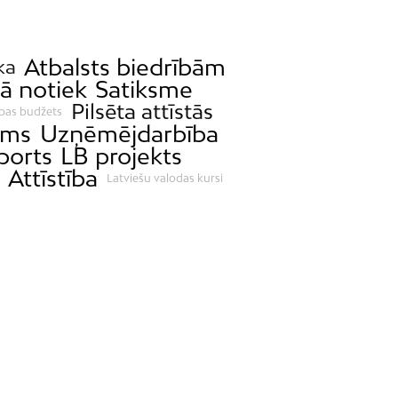
Atbalsts biedrībām
ka
ā notiek
Satiksme
Pilsēta attīstās
ības budžets
ams
Uzņēmējdarbība
ports
LB projekts
Attīstība
Latviešu valodas kursi