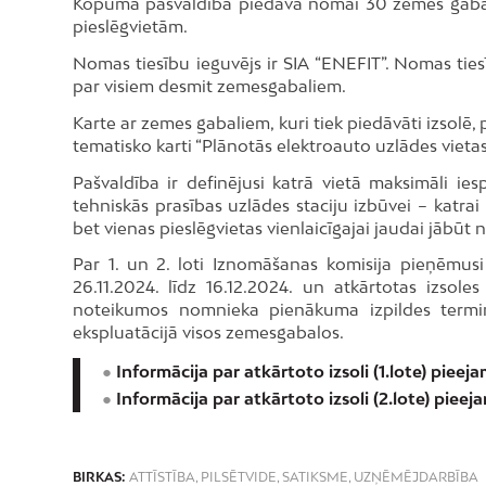
Kopumā pašvaldība piedāvā nomai 30 zemes gabalu 
pieslēgvietām.
Nomas tiesību ieguvējs ir SIA “ENEFIT”. Nomas ti
par visiem desmit zemesgabaliem.
Karte ar zemes gabaliem, kuri tiek piedāvāti izsolē,
tematisko karti “Plānotās elektroauto uzlādes vietas
Pašvaldība ir definējusi katrā vietā maksimāli ies
tehniskās prasības uzlādes staciju izbūvei – katrai
bet vienas pieslēgvietas vienlaicīgajai jaudai jābūt
Par 1. un 2. loti Iznomāšanas komisija pieņēmu
26.11.2024. līdz 16.12.2024. un atkārtotas izsoles
noteikumos nomnieka pienākuma izpildes termi
ekspluatācijā visos zemesgabalos.
●
Informācija par atkārtoto izsoli (1.lote) pieej
●
Informācija par atkārtoto izsoli (2.lote) pieej
BIRKAS:
ATTĪSTĪBA
,
PILSĒTVIDE
,
SATIKSME
,
UZŅĒMĒJDARBĪBA