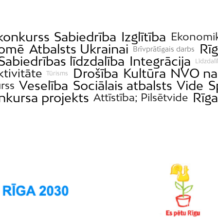
 konkurss
Sabiedrība
Izglītība
Ekonomi
domē
Atbalsts Ukrainai
Rīg
Brīvprātīgais darbs
Sabiedrības līdzdalība
Integrācija
Līdzdal
Drošība
Kultūra
NVO n
ktivitāte
Tūrisms
Veselība
Sociālais atbalsts
Vide
S
rss
nkursa projekts
Rīga
Attīstība; Pilsētvide