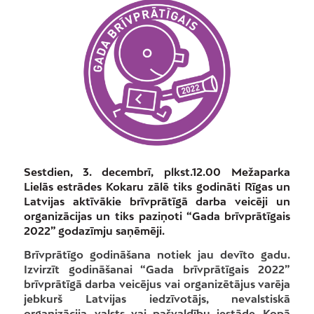
Sestdien, 3. decembrī, plkst.12.00 Mežaparka
Lielās estrādes Kokaru zālē tiks godināti Rīgas un
Latvijas aktīvākie brīvprātīgā darba veicēji un
organizācijas un tiks paziņoti “Gada brīvprātīgais
2022” godazīmju saņēmēji.
Brīvprātīgo godināšana notiek jau devīto gadu.
Izvirzīt godināšanai “Gada brīvprātīgais 2022”
brīvprātīgā darba veicējus vai organizētājus varēja
jebkurš Latvijas iedzīvotājs, nevalstiskā
organizācija, valsts vai pašvaldību iestāde. Kopā