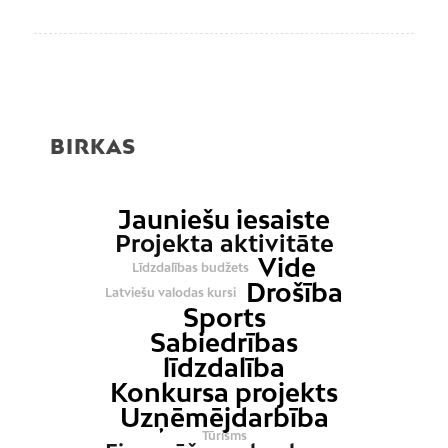
BIRKAS
Jauniešu iesaiste
Projekta aktivitāte
Vide
Līdzdalības budžets
Drošība
Latviešu valodas kursi
Sports
Sabiedrības
līdzdalība
Konkursa projekts
Uzņēmējdarbība
Tūrisms