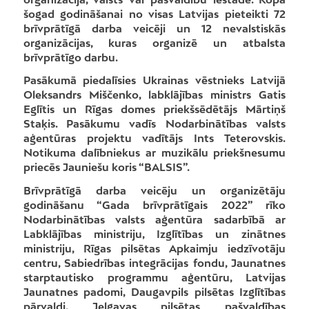
šogad godināšanai no visas Latvijas pieteikti 72
brīvprātīgā darba veicēji un 12 nevalstiskās
organizācijas, kuras organizē un atbalsta
brīvprātīgo darbu.
Pasākumā piedalīsies Ukrainas vēstnieks Latvijā
Oleksandrs Miščenko, labklājības ministrs Gatis
Eglītis un Rīgas domes priekšsēdētājs Mārtiņš
Staķis. Pasākumu vadīs Nodarbinātības valsts
aģentūras projektu vadītājs Ints Teterovskis.
Notikuma dalībniekus ar muzikālu priekšnesumu
priecēs Jauniešu koris “BALSIS”.
Brīvprātīgā darba veicēju un organizētāju
godināšanu “Gada brīvprātīgais 2022” rīko
Nodarbinātības valsts aģentūra sadarbībā ar
Labklājības ministriju, Izglītības un zinātnes
ministriju, Rīgas pilsētas Apkaimju iedzīvotāju
centru, Sabiedrības integrācijas fondu, Jaunatnes
starptautisko programmu aģentūru, Latvijas
Jaunatnes padomi, Daugavpils pilsētas Izglītības
pārvaldi, Jelgavas pilsētas pašvaldības