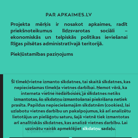
PAR APKAIMES.LV
Projekta mērķis ir nosakot apkaimes, radīt
priekšnoteikumus līdzsvarotas sociāli –
ekonomiskās un telpiskās politikas ieviešanai
Rīgas pilsētas administratīvajā teritorijā.
Piekļūstamības paziņojums
Šī tīmekļvietne izmanto sīkdatnes, tai skaitā sīkdatnes, kas
nepieciešamas tīmekļa vietnes darbībai. Ņemot vērā, ka
JAUNUMI E-PASTĀ
interneta vietne nedarbosies, ja sīkdatnes netiks
izmantotas, šo sīkdatņu izmantošanai piekrišana netiek
Piesakies un saņem jaunāko informāciju savā e-pastā!
prasīta. Papildus nepieciešamajām sīkdatnēm (cookies), lai
uzlabotu vietnes darbību un pakalpojumus, kā arī analizētu
lietotājus un pielāgotu saturu, šajā vietnē tiek izmantotas
arī analītiskās sīkdatnes, kas analizē vietnes darbību. Lai
uzzinātu vairāk apmeklējiet
sīkdatņu
sadaļu.