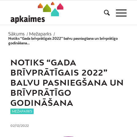
Sākums
Mežaparks
/
/
Notiks “Gada brīvprātīgais 2022” balvu pasniegšana un brīvprātīgo
godināšana...
NOTIKS “GADA
BRĪVPRĀTĪGAIS 2022”
BALVU PASNIEGŠANA UN
BRĪVPRĀTĪGO
GODINĀŠANA
MEŽAPARKS
02/12/2022