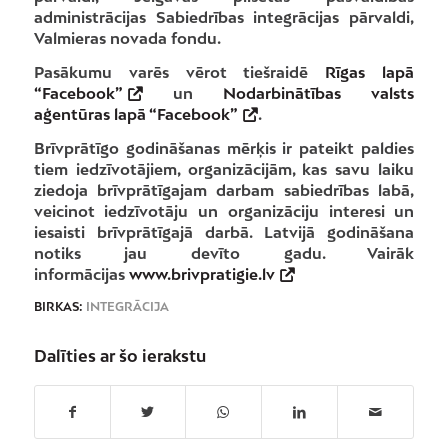
administrācijas Sabiedrības integrācijas pārvaldi,
Valmieras novada fondu.
Pasākumu varēs vērot tiešraidē
Rīgas lapā
“Facebook”
un
Nodarbinātības valsts
aģentūras lapā “Facebook”
.
Brīvprātīgo godināšanas mērķis ir pateikt paldies
tiem iedzīvotājiem, organizācijām, kas savu laiku
ziedoja brīvprātīgajam darbam sabiedrības labā,
veicinot iedzīvotāju un organizāciju interesi un
iesaisti brīvprātīgajā darbā. Latvijā godināšana
notiks jau devīto gadu. Vairāk
informācijas
www.brivpratigie.lv
BIRKAS:
INTEGRĀCIJA
Dalīties ar šo ierakstu