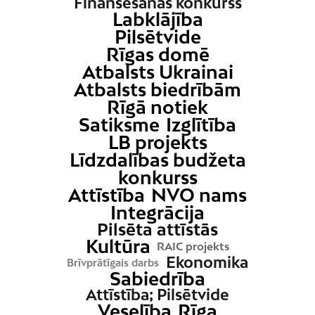
Finansēšanas konkurss
Labklājība
Pilsētvide
Rīgas domē
Atbalsts Ukrainai
Atbalsts biedrībām
Rīgā notiek
Satiksme
Izglītība
LB projekts
Līdzdalības budžeta
konkurss
Attīstība
NVO nams
Integrācija
Pilsēta attīstās
Kultūra
RAIC projekts
Ekonomika
Brīvprātīgais darbs
Sabiedrība
Attīstība; Pilsētvide
Veselība
Rīga