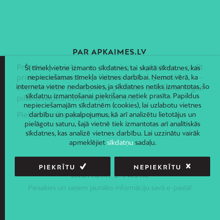
PAR APKAIMES.LV
Projekta mērķis ir nosakot apkaimes, radīt
Šī tīmekļvietne izmanto sīkdatnes, tai skaitā sīkdatnes, kas
priekšnoteikumus līdzsvarotas sociāli –
nepieciešamas tīmekļa vietnes darbībai. Ņemot vērā, ka
interneta vietne nedarbosies, ja sīkdatnes netiks izmantotas, šo
ekonomiskās un telpiskās politikas ieviešanai Rīgas
sīkdatņu izmantošanai piekrišana netiek prasīta. Papildus
pilsētas administratīvajā teritorijā.
nepieciešamajām sīkdatnēm (cookies), lai uzlabotu vietnes
Piekļūstamības paziņojums
darbību un pakalpojumus, kā arī analizētu lietotājus un
pielāgotu saturu, šajā vietnē tiek izmantotas arī analītiskās
sīkdatnes, kas analizē vietnes darbību. Lai uzzinātu vairāk
apmeklējiet
sīkdatņu
sadaļu.
PIEKRĪTU
NEPIEKRĪTU
JAUNUMI E-PASTĀ
Piesakies un saņem jaunāko informāciju savā e-pastā!