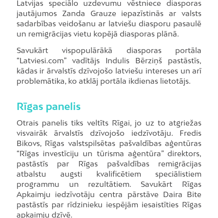
Latvijas speciālo uzdevumu vēstniece diasporas
jautājumos Zanda Grauze iepazīstinās ar valsts
sadarbības veidošanu ar latviešu diasporu pasaulē
un remigrācijas vietu kopējā diasporas plānā.
Savukārt vispopulārākā diasporas portāla
“Latviesi.com” vadītājs Indulis Bērziņš pastāstīs,
kādas ir ārvalstīs dzīvojošo latviešu intereses un arī
problemātika, ko atklāj portāla ikdienas lietotājs.
Rīgas panelis
Otrais panelis tiks veltīts Rīgai, jo uz to atgriežas
visvairāk ārvalstīs dzīvojošo iedzīvotāju. Fredis
Bikovs, Rīgas valstspilsētas pašvaldības aģentūras
“Rīgas investīciju un tūrisma aģentūra” direktors,
pastāstīs par Rīgas pašvaldības remigrācijas
atbalstu augsti kvalificētiem speciālistiem
programmu un rezultātiem. Savukārt Rīgas
Apkaimju iedzīvotāju centra pārstāve Daira Bite
pastāstīs par rīdzinieku iespējām iesaistīties Rīgas
apkaimju dzīvē.