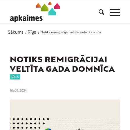
Sākums
Rīga
/
/
Notiks remigrācijai veltīta gada domnīca
NOTIKS REMIGRĀCIJAI
VELTĪTA GADA DOMNĪCA
RĪGA
16/09/2024