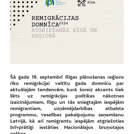
Šā gada 19. septembrī Rīgas plānošanas reģions
rīko remigrācijai veltītu gada domnīcu par
aktuālajām tendencēm, kurā šoreiz akcents tiek
likts uz remigrācijas politikas nākotnes
izaicinājumiem, Rīgu un tās sniegtajām iespējām
remigrantiem, uzņēmējdarbības atbalsta
programmu, veselības pakalpojumu saņemšanu
Latvijā, kā arī remigrantu iespējām atgriežoties
brīvprātīgi iestāties Nacionālajos bruņotajos
spēkos.