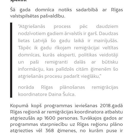
Šā gada domnīca notiks sadarbībā ar Rīgas
valstspilsētas pašvaldību.
“Atgriešanās process pēc daudziem
nodzīvotiem gadiem ārvalstīs ir garš. Daudzas
lietas Latvijā šo gadu laikā ir mainījušās.
Tāpēc ik gadu rīkojam remigrācijai veltītas
domnīcas, kurās eksperti, politikas veidotāji
un paši remigranti dalās ar būtisku
informāciju, kas palīdzēs citām ģimenēm šo
atgriešanās procesu padarīt vieglāku,”
norāda Rīgas plānošanas remigrācijas
koordinatore Daina Šulca.
Kopumā kopš programmas ieviešanas 2018.gadā
Rīgas reģionā ar remigrācijas koordinatora atbalstu
atgriezušās ap 1600 personas. Tuvākajos gados ar
programmas starpniecību uz Rīgas reģionu plāno
atgriezties vēl 368 ģimenes, no kurām puse ir