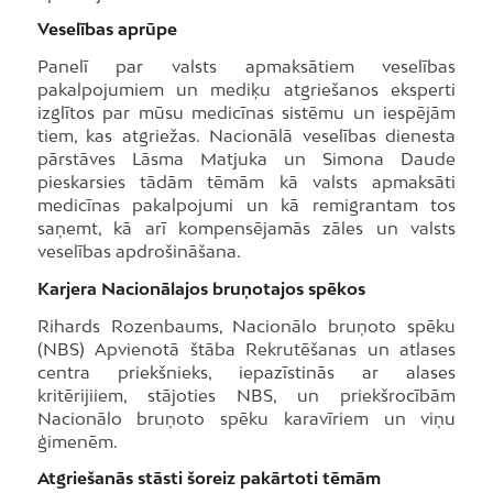
Veselības aprūpe
Panelī par valsts apmaksātiem veselības
pakalpojumiem un mediķu atgriešanos eksperti
izglītos par mūsu medicīnas sistēmu un iespējām
tiem, kas atgriežas. Nacionālā veselības dienesta
pārstāves Lāsma Matjuka un Simona Daude
pieskarsies tādām tēmām kā valsts apmaksāti
medicīnas pakalpojumi un kā remigrantam tos
saņemt, kā arī kompensējamās zāles un valsts
veselības apdrošināšana.
Karjera Nacionālajos bruņotajos spēkos
Rihards Rozenbaums, Nacionālo bruņoto spēku
(NBS) Apvienotā štāba Rekrutēšanas un atlases
centra priekšnieks, iepazīstinās ar alases
kritērijiiem, stājoties NBS, un priekšrocībām
Nacionālo bruņoto spēku karavīriem un viņu
ģimenēm.
Atgriešanās stāsti šoreiz pakārtoti tēmām