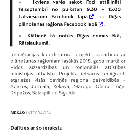
●
Ikviens varēs sekot līdzi attālināti
19.septembrī no pulksten 9.30 – 15.00
Latviesi.com Facebook lapā
un
Rīgas
plānošanas reģiona Facebook lapā
.
●
Klātienē tā notiks Rīgas domes ēkā,
Rātslaukumā.
Remigrācijas koordinatora projekts sadarbībā ar
plānošanas reģioniem iesākās 2018. gada martā ar
Vides aizsardzības un reģionālās attīstības
ministrijas atbalstu. Projekta ietvaros remigranti
atgriežas visās deviņās reģiona pašvaldībās –
Ādažos, Jūrmalā, Ķekavā, Mārupē, Olainē, Rīgā,
Ropažos, Salaspilī un Siguldā.
BIRKAS:
INTEGRĀCIJA
Dalīties ar šo ierakstu