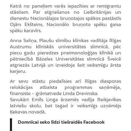
Katrā no paneļiem varēs iepazīties ar remigrantu
stāstiem. Par atgriešanos no Lielbritānijas un
dienestu Nacionālajos bruņotajos spēkos pastāstīs
Ojārs Ekšteins, Nacionālo bruņoto spēku gaisa
spēku karavīrs.
Anna Saliņa, Plaušu slimību klīnikas vadītāja Rīgas
Austrumu klīniskās universitātes slimnīcā, pēc
piecu gadu pieredzes pneimonoloģijas klīnikā un
pētniecībā Bāzeles Universitātes slimnīcā Šveicē
atgriezās Latvijā un izveidoja šeit veiksmīgu ārsta
karjeru.
Ar savu stāstu piedalīsies arī Rīgas diasporas
relokācijas atbalsta programmas saņēmēja,
finansiste – grāmatvede Linda Drevinska.
Savukārt Emīls Linga ārzemēs vadīja Reikjavīkas
latviešu skolu, bet tagad ir veiksmīgs uzņēmējs
Ķekavas novadā.
Domnīcai seko līdzi tiešraidēs Facebook