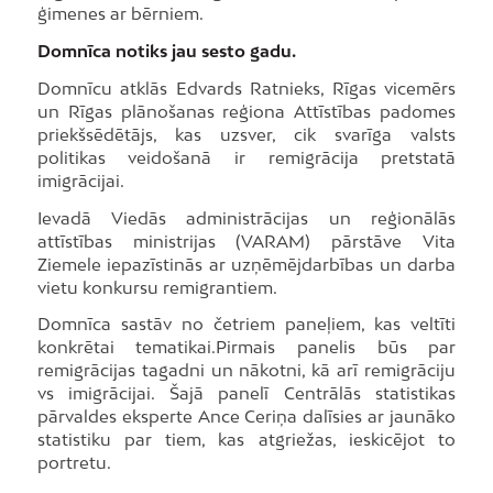
ģimenes ar bērniem.
Domnīca notiks jau sesto gadu.
Domnīcu atklās Edvards Ratnieks, Rīgas vicemērs
un Rīgas plānošanas reģiona Attīstības padomes
priekšsēdētājs, kas uzsver, cik svarīga valsts
politikas veidošanā ir remigrācija pretstatā
imigrācijai.
Ievadā Viedās administrācijas un reģionālās
attīstības ministrijas (VARAM) pārstāve Vita
Ziemele iepazīstinās ar uzņēmējdarbības un darba
vietu konkursu remigrantiem.
Domnīca sastāv no četriem paneļiem, kas veltīti
konkrētai tematikai.Pirmais panelis būs par
remigrācijas tagadni un nākotni, kā arī remigrāciju
vs imigrācijai. Šajā panelī Centrālās statistikas
pārvaldes eksperte Ance Ceriņa dalīsies ar jaunāko
statistiku par tiem, kas atgriežas, ieskicējot to
portretu.