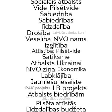
Sociālais atbalsts
Vide
Pilsētvide
Sabiedrība
Sabiedrības
līdzdalība
Drošība
Latviešu valodas kursi
Veselība
NVO nams
Izglītība
Attīstība; Pilsētvide
Satiksme
Atbalsts Ukrainai
NVO ziņa
Ekonomika
Labklājība
Jauniešu iesaiste
LB projekts
RAIC projekts
Atbalsts biedrībām
Līdzdalības budžets
Pilsēta attīstās
Līdzdalības budžeta