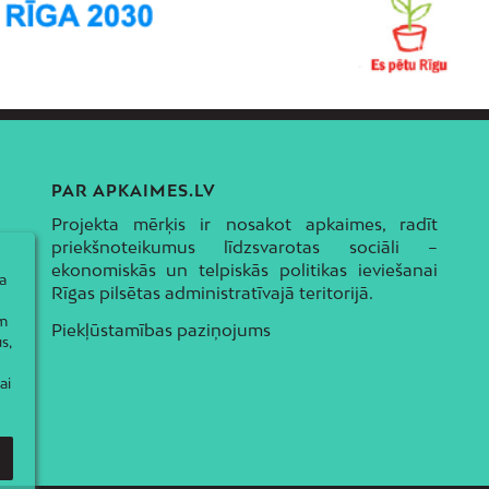
PAR APKAIMES.LV
Projekta mērķis ir nosakot apkaimes, radīt
priekšnoteikumus līdzsvarotas sociāli –
ekonomiskās un telpiskās politikas ieviešanai
a
Rīgas pilsētas administratīvajā teritorijā.
ām
Piekļūstamības paziņojums
s,
ai