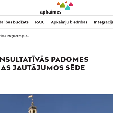
dalības budžets
RAIC
Apkaimju biedrības
Integrācij
as integrācijas jaut...
ONSULTATĪVĀS PADOMES
JAS JAUTĀJUMOS SĒDE