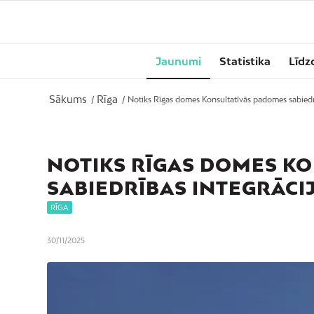
Jaunumi
Statistika
Līdz
Sākums
Rīga
/
/
Notiks Rīgas domes Konsultatīvās padomes sabiedrīb
NOTIKS RĪGAS DOMES K
SABIEDRĪBAS INTEGRĀCI
RĪGA
30/11/2025