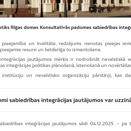
otiks Rīgas domes Konsultatīvās padomes sabiedrības integr
pieejamība un kvalitāte, redzējums vienotas pieejas ievi
pieejamie resursi un lietderīga to izmantošana.
ntegrācijas jautājumos mērķis ir nodrošināt nevalstiskā s
bas integrācijas politikas plānošanā, īstenošanā un novērtēša
stitūciju un nevalstisko organizāciju pārstāvji, kas da
mi sabiedrības integrācijas jautājumos var uzzin
biedrības integrācijas jautājumos sēdi 04.12.2025. – pa t