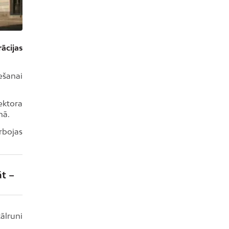
ācijas
ešanai
ektora
nā.
rbojas
āt –
ālruni