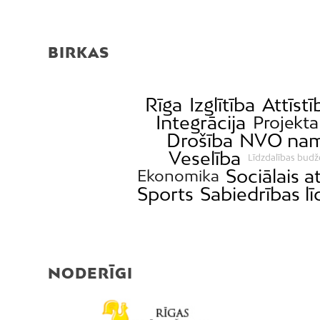
BIRKAS
Rīga
Izglītība
Attīstī
Integrācija
Projekta
Drošība
NVO na
Veselība
Līdzdalības budž
Sociālais a
Ekonomika
Sports
Sabiedrības lī
NODERĪGI