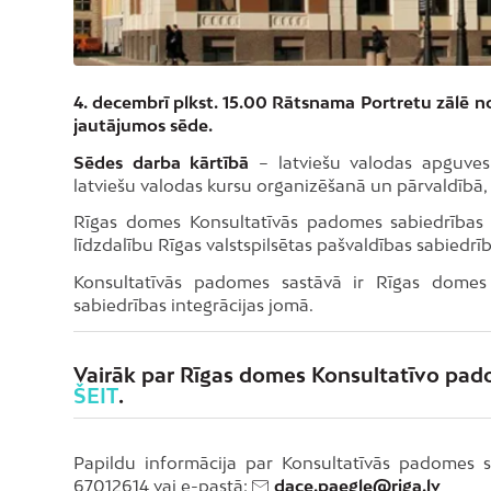
4. decembrī plkst. 15.00 Rātsnama Portretu zālē n
jautājumos sēde.
Sēdes darba kārtībā
– latviešu valodas apguves 
latviešu valodas kursu organizēšanā un pārvaldībā, 
Rīgas domes Konsultatīvās padomes sabiedrības i
līdzdalību Rīgas valstspilsētas pašvaldības sabiedrī
Konsultatīvās padomes sastāvā ir Rīgas domes in
sabiedrības integrācijas jomā.
Vairāk par Rīgas domes Konsultatīvo pado
ŠEIT
.
Papildu informācija par Konsultatīvās padomes sa
67012614 vai e-pastā:
dace.paegle@riga.lv