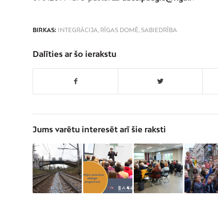
BIRKAS:
INTEGRĀCIJA
,
RĪGAS DOMĒ
,
SABIEDRĪBA
Dalīties ar šo ierakstu
Jums varētu interesēt arī šie raksti