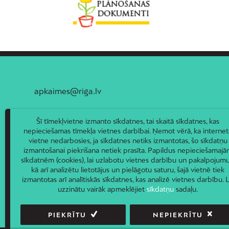
apkaimes@riga.lv
Šī tīmekļvietne izmanto sīkdatnes, tai skaitā sīkdatnes, kas
nepieciešamas tīmekļa vietnes darbībai. Ņemot vērā, ka internet
vietne nedarbosies, ja sīkdatnes netiks izmantotas, šo sīkdatņu
izmantošanai piekrišana netiek prasīta. Papildus nepieciešamaj
sīkdatnēm (cookies), lai uzlabotu vietnes darbību un pakalpojumu
kā arī analizētu lietotājus un pielāgotu saturu, šajā vietnē tiek
izmantotas arī analītiskās sīkdatnes, kas analizē vietnes darbību. L
uzzinātu vairāk apmeklējiet
sīkdatņu
sadaļu.
PIEKRĪTU
NEPIEKRĪTU