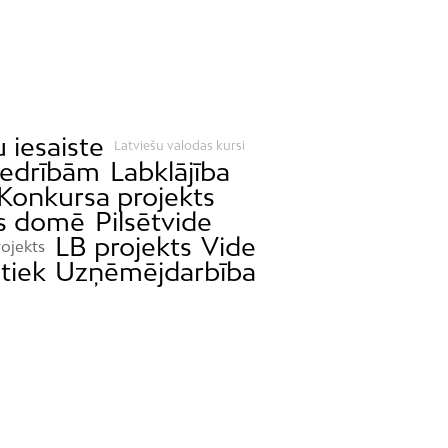
 iesaiste
Latviešu valodas kursi
iedrībām
Labklājība
Konkursa projekts
s domē
Pilsētvide
LB projekts
Vide
ojekts
tiek
Uzņēmējdarbība