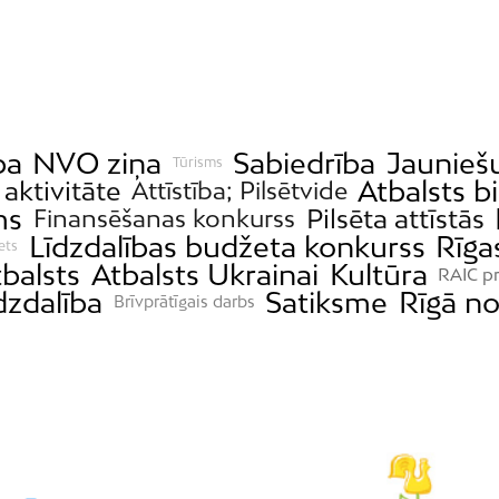
ba
NVO ziņa
Sabiedrība
Jauniešu
Tūrisms
Atbalsts b
 aktivitāte
Attīstība; Pilsētvide
ms
Pilsēta attīstās
Finansēšanas konkurss
Līdzdalības budžeta konkurss
Rīga
ets
tbalsts
Atbalsts Ukrainai
Kultūra
RAIC pr
dzdalība
Satiksme
Rīgā no
Brīvprātīgais darbs