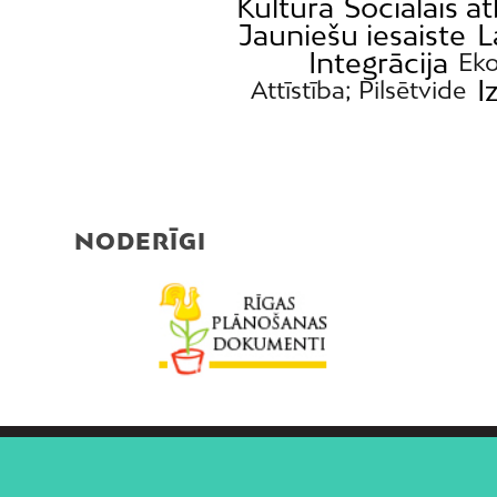
Kultūra
Sociālais at
Jauniešu iesaiste
L
Integrācija
Ek
I
Attīstība; Pilsētvide
NODERĪGI