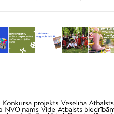
e
Konkursa projekts
Veselība
Atbalsts
a
NVO nams
Vide
Atbalsts biedrībā