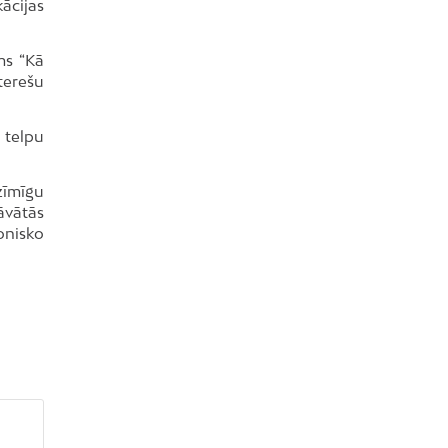
ācijas
ms “Kā
terešu
 telpu
zīmīgu
āvātās
onisko