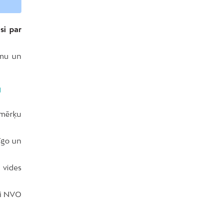
si par
umu un
u
 mērķu
īgo un
 vides
umi NVO