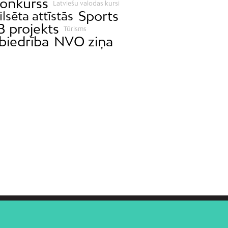
konkurss
Latviešu valodas kursi
Sports
ilsēta attīstās
B projekts
Tūrisms
biedrība
NVO ziņa