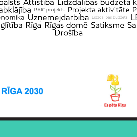
balsts
Attīstība
Līdzdalības budžeta 
abklājība
Projekta aktivitāte
P
RAIC projekts
Uzņēmējdarbība
L
onomika
Līdzdalības budžets
zglītība
Rīga
Rīgas domē
Satiksme
Sa
Drošība