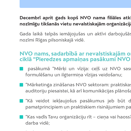
Decembrī aprit gads kopš NVO nama filiāles atklā
nozīmīgu tikšanās vietu nevalstiskajām organizāci
Gada laikā telpās iemājojušas un aktīvi darbojušās 
nozīmi Rīgas pilsoniskajā vidē.
NVO nams, sadarbībā ar nevalstiskajām 
ciklā “Pieredzes apmaiņas pasākumi NVO
pasākumā “Mērķi un vīzija: ceļš uz NVO sasni
formulēšanu un ilgtermiņa vīzijas veidošanu;
“Mārketinga zināšanas NVO sektoram: praktiska
auditoriju piesaistei, kā arī komunikācijas plānoš
“Kā veidot iekļaujošus pasākumus jeb būt dr
pamatprincipiem un praktiskiem risinājumiem p
“Kas vadīs Tavu organizāciju rīt – cieņa vai haos
darba vidē;