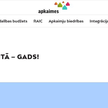
dalības budžets
RAIC
Apkaimju biedrības
Integrācij
TĀ – GADS!