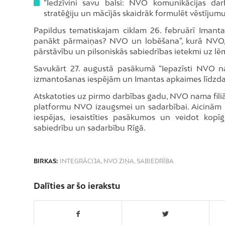
“Iedzīvini savu balsi: NVO komunikācijas darb
stratēģiju un mācījās skaidrāk formulēt vēstīju
Papildus tematiskajam ciklam 26. februārī Imantas
panākt pārmaiņas? NVO un lobēšana”, kurā NVO, p
pārstāvību un pilsoniskās sabiedrības ietekmi uz
Savukārt 27. augustā pasākumā “Iepazīsti NVO n
izmantošanas iespējām un Imantas apkaimes līdzdal
Atskatoties uz pirmo darbības gadu, NVO nama filiāl
platformu NVO izaugsmei un sadarbībai. Aicinām ne
iespējas, iesaistīties pasākumos un veidot kopī
sabiedrību un sadarbību Rīgā.
BIRKAS:
INTEGRĀCIJA
,
NVO ZIŅA
,
SABIEDRĪBA
Dalīties ar šo ierakstu