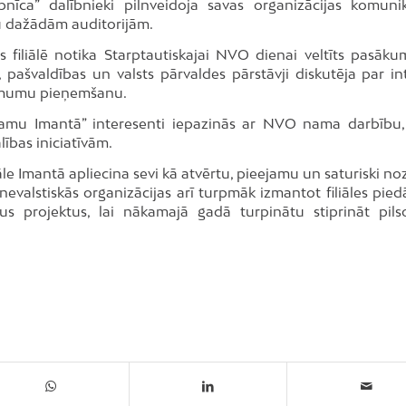
nīca” dalībnieki pilnveidoja savas organizācijas komunik
mu dažādām auditorijām.
 filiālē notika Starptautiskajai NVO dienai veltīts pasāku
ašvaldības un valsts pārvaldes pārstāvji diskutēja par in
 lēmumu pieņemšanu.
amu Imantā” interesenti iepazinās ar NVO nama darbību,
ības iniciatīvām.
e Imantā apliecina sevi kā atvērtu, pieejamu un saturiski no
valstiskās organizācijas arī turpmāk izmantot filiāles pied
gus projektus, lai nākamajā gadā turpinātu stiprināt pils