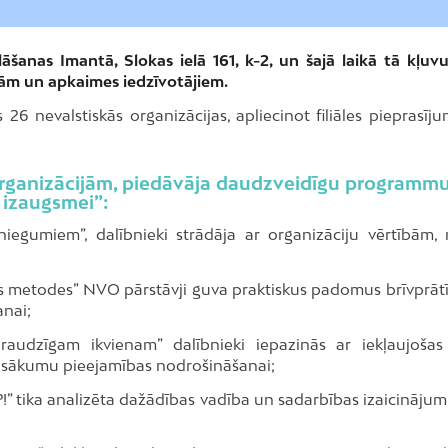
šanas Imantā, Slokas ielā 161, k-2, un šajā laikā tā kļuvu
jām un apkaimes iedzīvotājiem.
26 nevalstiskās organizācijas, apliecinot filiāles pieprasīj
organizācijām, piedāvāja daudzveidīgu programm
 izaugsmei”:
egumiem”, dalībnieki strādāja ar organizāciju vērtībām,
s metodes” NVO pārstāvji guva praktiskus padomus brīvprāt
anai;
audzīgam ikvienam” dalībnieki iepazinās ar iekļaujošas
asākumu pieejamības nodrošināšanai;
s?!” tika analizēta dažādības vadība un sadarbības izaicināj