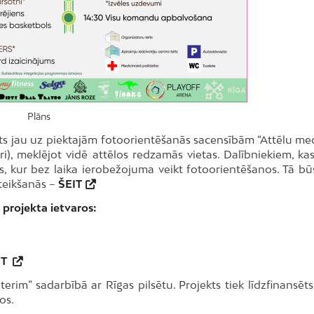
Plāns
āts jau uz piektajām fotoorientēšanās sacensībām “Attēlu med
ri), meklējot vidē attēlos redzamās vietas. Dalībniekiem, kas
s, kur bez laika ierobežojuma veikt fotoorientēšanos. Tā būs
teikšanās –
ŠEIT
 projekta ietvaros:
IT
im” sadarbībā ar Rīgas pilsētu. Projekts tiek līdzfinansēts
os.