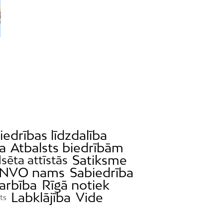
iedrības līdzdalība
a
Atbalsts biedrībām
Satiksme
lsēta attīstās
NVO nams
Sabiedrība
arbība
Rīgā notiek
Labklājība
Vide
ts