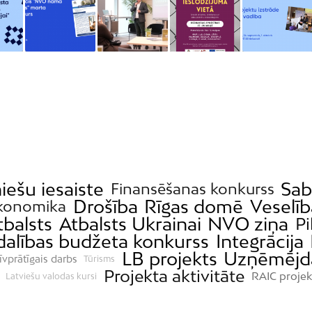
iešu iesaiste
Sab
Finansēšanas konkurss
Drošība
Rīgas domē
Veselīb
konomika
tbalsts
Atbalsts Ukrainai
NVO ziņa
Pi
dalības budžeta konkurss
Integrācija
LB projekts
Uzņēmējd
īvprātīgais darbs
Tūrisms
Projekta aktivitāte
RAIC projek
Latviešu valodas kursi