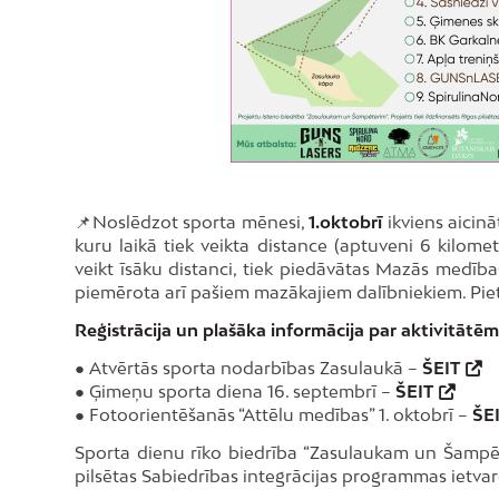
📌Noslēdzot sporta mēnesi,
1.oktobrī
ikviens aicin
kuru laikā tiek veikta distance (aptuveni 6 kilomet
veikt īsāku distanci, tiek piedāvātas Mazās medība
piemērota arī pašiem mazākajiem dalībniekiem. Pie
Reģistrācija un plašāka informācija par aktivitātēm
● Atvērtās sporta nodarbības Zasulaukā –
ŠEIT
● Ģimeņu sporta diena 16. septembrī –
ŠEIT
● Fotoorientēšanās “Attēlu medības” 1. oktobrī –
ŠE
Sporta dienu rīko biedrība “Zasulaukam un Šampēter
pilsētas Sabiedrības integrācijas programmas ietvar