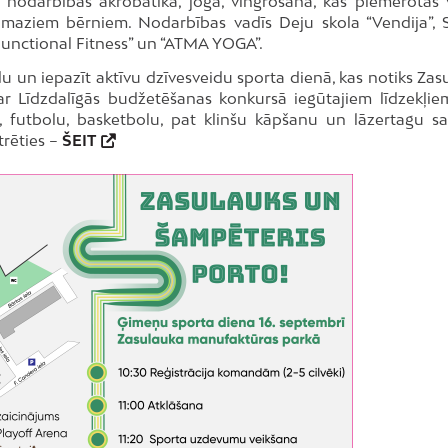
nodarbības akrobātikā, jogā, vingrošanā, kas piemērotas 
maziem bērniem. Nodarbības vadīs Deju skola “Vendija”, 
Functional Fitness” un “ATMA YOGA”.
du un iepazīt aktīvu dzīvesveidu sporta dienā, kas notiks Zas
r Līdzdalīgās budžetēšanas konkursā iegūtajiem līdzekļie
 futbolu, basketbolu, pat klinšu kāpšanu un lāzertagu sai
trēties –
ŠEIT