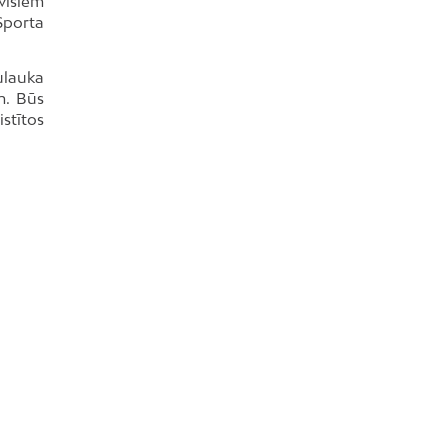
visiem
Sporta
ulauka
m. Būs
stītos