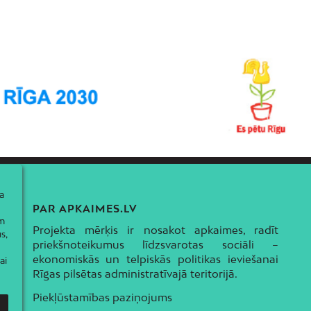
a
PAR APKAIMES.LV
ām
Projekta mērķis ir nosakot apkaimes, radīt
s,
priekšnoteikumus līdzsvarotas sociāli –
ekonomiskās un telpiskās politikas ieviešanai
ai
Rīgas pilsētas administratīvajā teritorijā.
Piekļūstamības paziņojums