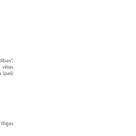
ības”,
 vēlas
 īpaši
 Rīgas