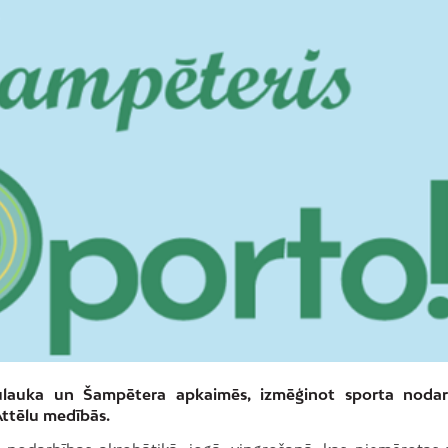
sulauka un Šampētera apkaimēs, izmēģinot sporta nodar
Attēlu medībās.