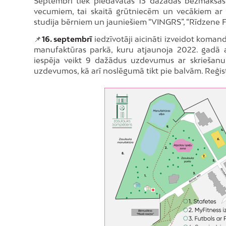
Septembrī tiek piedāvātas 13 dažādas bezmaksas 
vecumiem, tai skaitā grūtniecēm un vecākiem ar 
studija bērniem un jauniešiem “VINGRS”, “Rīdzene 
📌
16. septembrī
iedzīvotāji aicināti izveidot koman
manufaktūras parkā, kuru atjaunoja 2022. gadā a
iespēja veikt 9 dažādus uzdevumus ar skriešanu,
uzdevumos, kā arī noslēgumā tikt pie balvām. Reģis