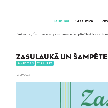
Jaunumi
Statistika
Līdz
Sākums
Šampēteris
/
/
Zasulaukā un Šampēterī iesācies sporta m
ZASULAUKĀ UN ŠAMPĒTER
ŠAMPĒTERIS
,
ZASULAUKS
12/09/2023