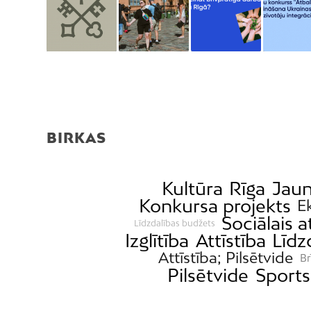
BIRKAS
Kultūra
Rīga
Jaun
Konkursa projekts
E
Sociālais a
Līdzdalības budžets
Izglītība
Attīstība
Līdz
Attīstība; Pilsētvide
Br
Pilsētvide
Sports