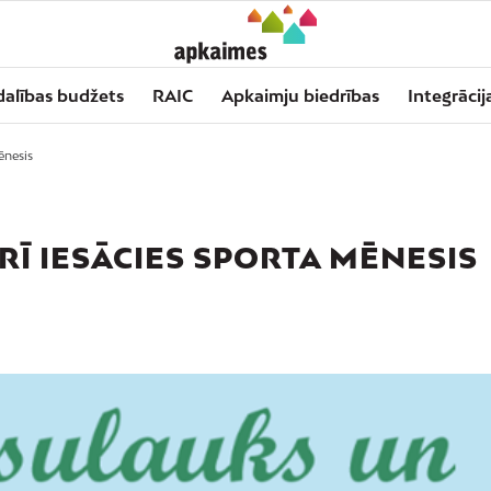
dalības budžets
RAIC
Apkaimju biedrības
Integrācij
ēnesis
Ī IESĀCIES SPORTA MĒNESIS