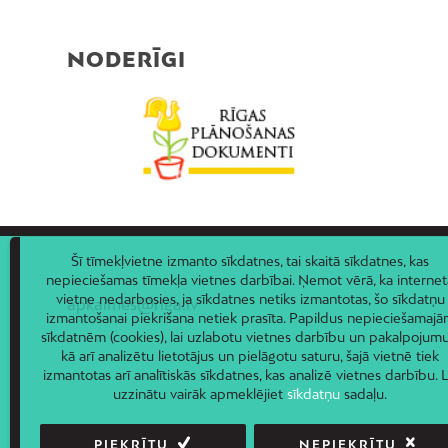
NODERĪGI
Šī tīmekļvietne izmanto sīkdatnes, tai skaitā sīkdatnes, kas
nepieciešamas tīmekļa vietnes darbībai. Ņemot vērā, ka internet
vietne nedarbosies, ja sīkdatnes netiks izmantotas, šo sīkdatņu
apkaimes@riga.lv
izmantošanai piekrišana netiek prasīta. Papildus nepieciešamaj
sīkdatnēm (cookies), lai uzlabotu vietnes darbību un pakalpojumu
kā arī analizētu lietotājus un pielāgotu saturu, šajā vietnē tiek
izmantotas arī analītiskās sīkdatnes, kas analizē vietnes darbību. L
uzzinātu vairāk apmeklējiet
sīkdatņu
sadaļu.
PIEKRĪTU
NEPIEKRĪTU