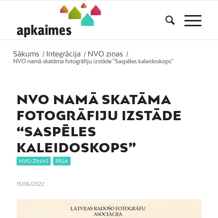
Sākums
Integrācija
NVO ziņas
/
/
/
NVO namā skatāma fotogrāfiju izstāde “Saspēles kaleidoskops”
NVO NAMĀ SKATĀMA
FOTOGRĀFIJU IZSTĀDE
“SASPĒLES
KALEIDOSKOPS”
NVO ZIŅAS
,
RĪGA
15/06/2022