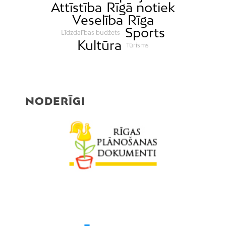
Attīstība
Rīgā notiek
Veselība
Rīga
Sports
Līdzdalības budžets
Kultūra
Tūrisms
NODERĪGI