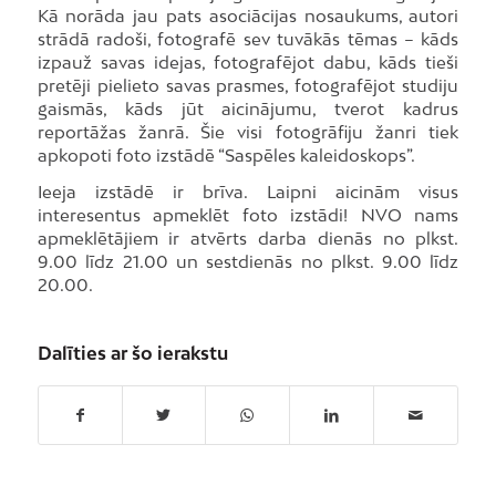
Kā norāda jau pats asociācijas nosaukums, autori
strādā radoši, fotografē sev tuvākās tēmas – kāds
izpauž savas idejas, fotografējot dabu, kāds tieši
pretēji pielieto savas prasmes, fotografējot studiju
gaismās, kāds jūt aicinājumu, tverot kadrus
reportāžas žanrā. Šie visi fotogrāfiju žanri tiek
apkopoti foto izstādē “Saspēles kaleidoskops”.
Ieeja izstādē ir brīva. Laipni aicinām visus
interesentus apmeklēt foto izstādi! NVO nams
apmeklētājiem ir atvērts darba dienās no plkst.
9.00 līdz 21.00 un sestdienās no plkst. 9.00 līdz
20.00.
Dalīties ar šo ierakstu