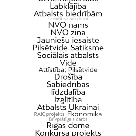
Labklājība
Atbalsts biedrībām
Latviešu valodas kursi
NVO nams
NVO ziņa
Jauniešu iesaiste
Pilsētvide
Satiksme
Sociālais atbalsts
Vide
Attīstība; Pilsētvide
Drošība
Sabiedrības
līdzdalība
Izglītība
Atbalsts Ukrainai
Ekonomika
RAIC projekts
Brīvprātīgais darbs
Rīgas domē
Konkursa projekts