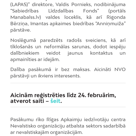
(LAPAS)” direktore, Valdis Pornieks, nodibinājuma
“Sabiedrības Līdzdalības Fonds” (portāls
Manabalss.lv) valdes loceklis, kā arī Rigonda
Bērziņa, Imantas apkaimes biedrības “Anniņmuiža”
pārstāve.
Noslēgumā paredzēts radošs sveiciens, kā arī
tīklošanās un neformālas sarunas, dodot iespēju
dalībniekiem veidot jaunus kontaktus un
apmainīties ar idejām.
Dalība pasākumā ir bez maksas. Aicināti NVO
pārstāvji un ikviens interesents.
Aicinām reģistrēties līdz 24. februārim,
atverot saiti –
šeit
.
Pasākumu rīko Rīgas Apkaimju iedzīvotāju centra
Nevalstisko organizāciju atbalsta sektors sadarbībā
ar nevalstiskajām organizācijām.