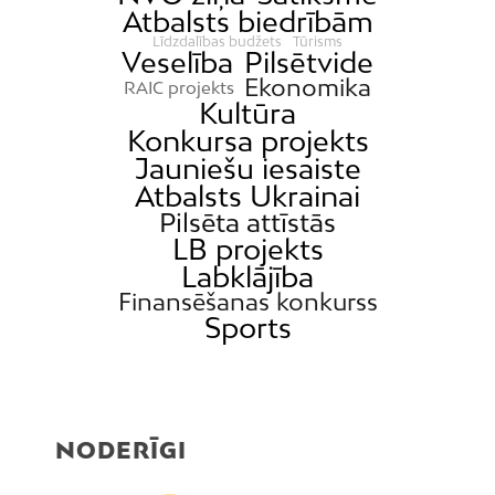
Atbalsts biedrībām
Līdzdalības budžets
Tūrisms
Veselība
Pilsētvide
Ekonomika
RAIC projekts
Kultūra
Konkursa projekts
Jauniešu iesaiste
Atbalsts Ukrainai
Pilsēta attīstās
LB projekts
Labklājība
Finansēšanas konkurss
Sports
NODERĪGI