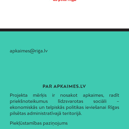
apkaimes@riga.lv
PAR APKAIMES.LV
Projekta mērķis ir nosakot apkaimes, radīt
priekšnoteikumus līdzsvarotas sociāli –
ekonomiskās un telpiskās politikas ieviešanai Rīgas
pilsētas administratīvajā teritorijā.
Piekļūstamības paziņojums