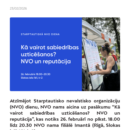
23/02/2026
Atzīmējot Starptautisko nevalstisko organizāciju
(NVO) dienu, NVO nams aicina uz pasākumu “Kā
vairot sabiedrības uzticēšanos? NVO un
reputācija”, kas notiks 26. februārī no plkst. 18.00
līdz 20.30 NVO nama filiālē Imantā (Rīgā, Slokas