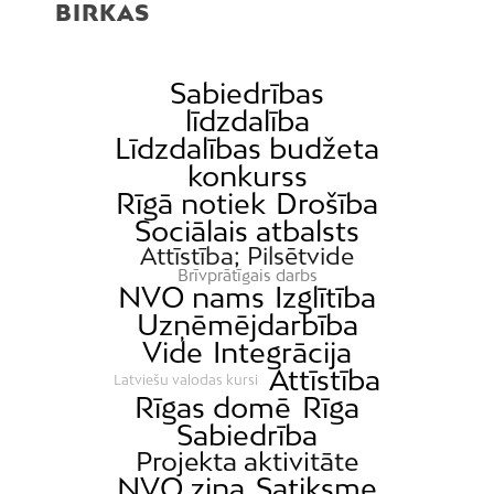
BIRKAS
Sabiedrības
līdzdalība
Līdzdalības budžeta
konkurss
Rīgā notiek
Drošība
Sociālais atbalsts
Attīstība; Pilsētvide
Brīvprātīgais darbs
NVO nams
Izglītība
Uzņēmējdarbība
Vide
Integrācija
Attīstība
Latviešu valodas kursi
Rīgas domē
Rīga
Sabiedrība
Projekta aktivitāte
NVO ziņa
Satiksme