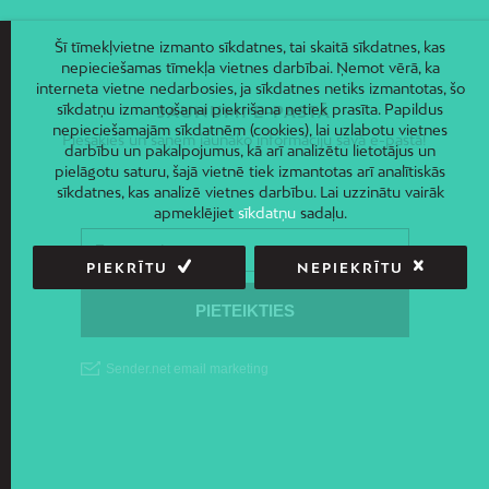
Šī tīmekļvietne izmanto sīkdatnes, tai skaitā sīkdatnes, kas
nepieciešamas tīmekļa vietnes darbībai. Ņemot vērā, ka
interneta vietne nedarbosies, ja sīkdatnes netiks izmantotas, šo
sīkdatņu izmantošanai piekrišana netiek prasīta. Papildus
JAUNUMI E-PASTĀ
nepieciešamajām sīkdatnēm (cookies), lai uzlabotu vietnes
Piesakies un saņem jaunāko informāciju savā e-pastā!
darbību un pakalpojumus, kā arī analizētu lietotājus un
pielāgotu saturu, šajā vietnē tiek izmantotas arī analītiskās
sīkdatnes, kas analizē vietnes darbību. Lai uzzinātu vairāk
apmeklējiet
sīkdatņu
sadaļu.
PIEKRĪTU
NEPIEKRĪTU