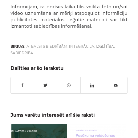
Informējam, ka norises laikā tiks veikta foto un/vai
video uzņemšana ar mērķi atspoguļot informāciju
publicitātes materiālos. Iegūtie materiāli var tikt
izmantoti sabiedrības informēšanai.
BIRKAS:
ATBALSTS BIEDRĪBĀM
,
INTEGRĀCIJA
,
IZGLĪTĪBA
,
SABIEDRĪBA
Dalīties ar šo ierakstu
Jums varētu interesēt arī šie raksti