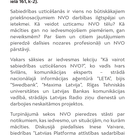
ielā 161, k-2).
Sabiedrības uzticēšanās ir viens no būtiskākajiem
priekšnosacījumiem NVO darbības ilgtspējai un
ietekmei. Kā veidot uzticamu NVO tēlu? Kā
mācīties gan no iedvesmojošiem piemēriem, gan
neveiksmēm? Par šiem un citiem jautājumiem
pieredzē dalīsies nozares profesionāļi un NVO
pārstāvji.
Vakars sāksies ar iedvesmas lekciju “Kā vairot
sabiedrības uzticēšanos NVO?”, ko vadīs Ivars
Svilāns, komunikācijas eksperts – strādā
nacionālajā informācijas aģentūrā “LETA”, bijis
“Swedbank”, “Maxima Latvija”, Rīgas Tehniskās
universitātes un Latvijas Bankas komunikācijas
vadībā, strādājis Latvijas Radio ziņu dienestā un
darbojies neskaitāmos projektos.
Turpinājumā sekos NVO pieredzes stāsti par
notikumiem, kas iedvesmo, un situācijām, no kurām
mācīties. Diskusijā piedalīsies Inese Vaivare,
biedrības “Latvijas Platforma attīstības sadarbībai